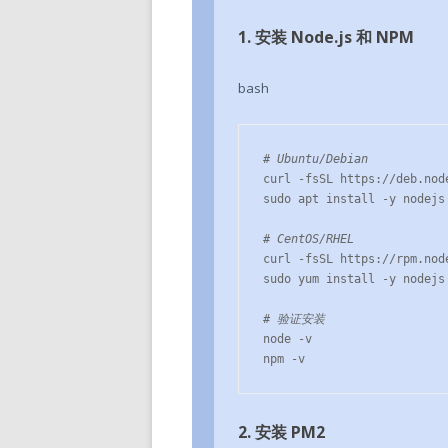
1. 安装 Node.js 和 NPM
bash
# Ubuntu/Debian
curl -fsSL https://deb.nod
sudo apt install -y nodejs

# CentOS/RHEL
curl -fsSL https://rpm.nod
sudo yum install -y nodejs

# 验证安装
node -v

npm -v
2. 安装 PM2