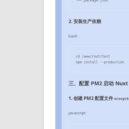
└── package.json
2. 安装生产依赖
bash
cd /www/root/test

npm install --production
三、配置 PM2 启动 Nuxt
1. 创建 PM2 配置文件
ecosyst
javascript