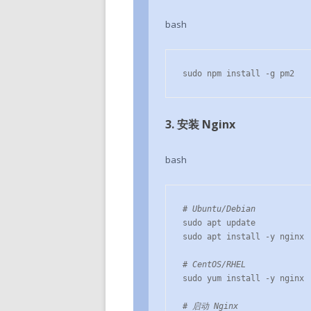
bash
sudo npm install -g pm2
3. 安装 Nginx
bash
# Ubuntu/Debian
sudo apt update

sudo apt install -y nginx

# CentOS/RHEL
sudo yum install -y nginx

# 启动 Nginx