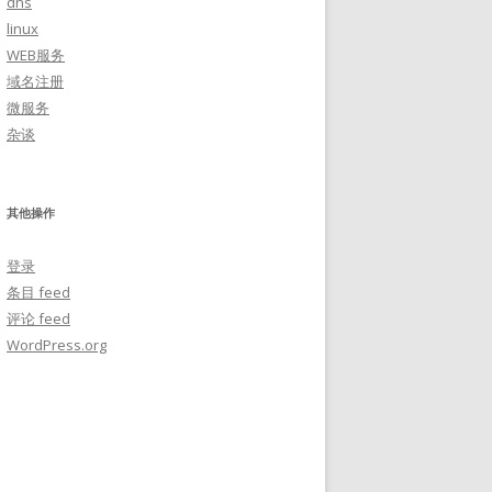
dns
linux
WEB服务
域名注册
微服务
杂谈
其他操作
登录
条目 feed
评论 feed
WordPress.org