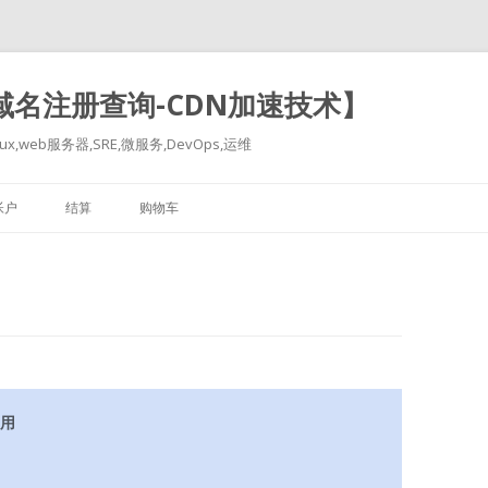
-域名注册查询-CDN加速技术】
x,web服务器,SRE,微服务,DevOps,运维
跳
至
帐户
结算
购物车
正
文
应用