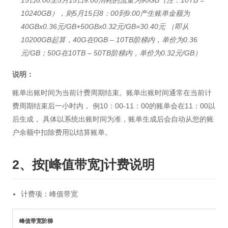
15日8:00至5月15日9:00消耗的流量为90GB（注：10TB =
10240GB），则5月15日8：00到9:00产生账单金额为
40GBx0.36元/GB+50GBx0.32元/GB=30.40元 （即从
10200GB起算，40G在0GB – 10TB阶梯内，单价为0.36
元/GB；50G在10TB – 50TB阶梯内，单价为0.32元/GB）
说明：
账单出账时间为当前计费周期结束。账单出账时间通常在当前计
费周期结束后一小时内， 例10：00-11：00的账单会在11：00以
后生成， 具体以系统出账时间为准，账单生成后会自动从您的账
户余额中扣除费用以结算账单。
2、按[峰值带宽]计费说明
计费项：峰值带宽
峰值带宽阶梯