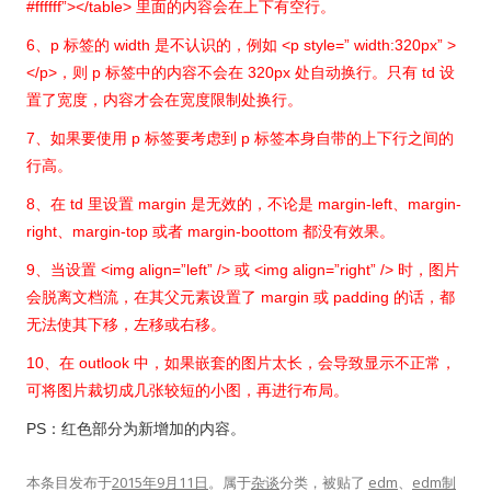
#ffffff”></table> 里面的内容会在上下有空行。
6、p 标签的 width 是不认识的，例如 <p style=” width:320px” >
</p>，则 p 标签中的内容不会在 320px 处自动换行。只有 td 设
置了宽度，内容才会在宽度限制处换行。
7、如果要使用 p 标签要考虑到 p 标签本身自带的上下行之间的
行高。
8、在 td 里设置 margin 是无效的，不论是 margin-left、margin-
right、margin-top 或者 margin-boottom 都没有效果。
9、当设置 <img align=”left” /> 或 <img align=”right” /> 时，图片
会脱离文档流，在其父元素设置了 margin 或 padding 的话，都
无法使其下移，左移或右移。
10、在 outlook 中，如果嵌套的图片太长，会导致显示不正常，
可将图片裁切成几张较短的小图，再进行布局。
PS：红色部分为新增加的内容。
本条目发布于
2015年9月11日
。属于
杂谈
分类，被贴了
edm
、
edm制