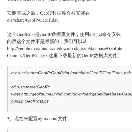
安装完成之后，GeoIP数据库会被安装在
/usr/share/GeoIP/GeoIP.dat。
这个GeoIP.dat是GeoIP数据库文件，使用apt-get命令安装
的话这个文件不是最新的，我们可以从
http://geolite.maxmind.com/download/geoip/database/GeoLite
Country/GeoIP.dat.gz 这里下载最新的GeoIP数据库文件。
mv /usr/share/GeoIP/GeoIP.dat /usr/share/GeoIP/GeoIP.dat_bak
cd /usr/share/GeoIP/
wget http://geolite.maxmind.com/download/geoip/database/GeoL
gunzip GeoIP.dat.gz
3、现在来配置nginx.conf文件