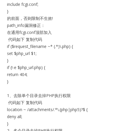
include fcgi.conf;
}
的前面，否则限制不生效!
path_info漏洞修正：
在通用fcgi.conf顶部加入
代码如下 复制代码
if ($request_filename ~* (.*)\.php) {
set $php_url $1;
}
if (!-e $php_url.php) {
return 404;
}
1、去除单个目录去掉PHP执行权限
代码如下 复制代码
location ~ /attachments/.*\.(php|php5)?$ {
deny all;
}
2、多个目录去掉PHP执行权限