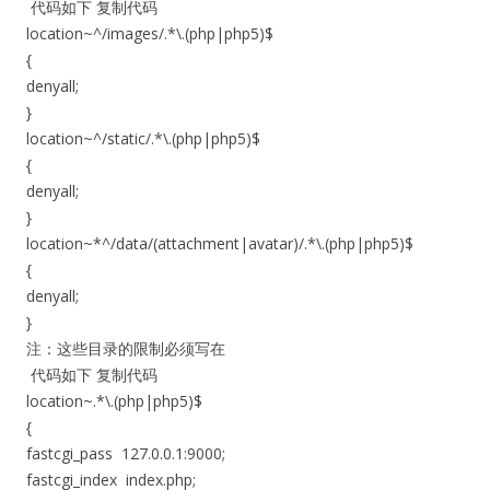
代码如下 复制代码
location~^/images/.*\.(php|php5)$
{
denyall;
}
location~^/static/.*\.(php|php5)$
{
denyall;
}
location~*^/data/(attachment|avatar)/.*\.(php|php5)$
{
denyall;
}
注：这些目录的限制必须写在
代码如下 复制代码
location~.*\.(php|php5)$
{
fastcgi_pass 127.0.0.1:9000;
fastcgi_index index.php;