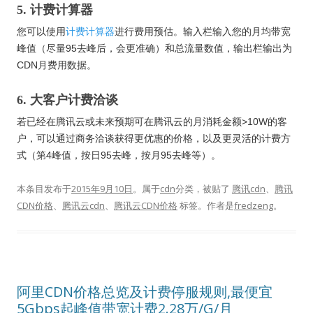
5. 计费计算器
您可以使用
计费计算器
进行费用预估。输入栏输入您的月均带宽
峰值（尽量95去峰后，会更准确）和总流量数值，输出栏输出为
CDN月费用数据。
6. 大客户计费洽谈
若已经在腾讯云或未来预期可在腾讯云的月消耗金额>10W的客
户，可以通过商务洽谈获得更优惠的价格，以及更灵活的计费方
式（第4峰值，按日95去峰，按月95去峰等）。
本条目发布于
2015年9月10日
。属于
cdn
分类，被贴了
腾讯cdn
、
腾讯
CDN价格
、
腾讯云cdn
、
腾讯云CDN价格
标签。
作者是
fredzeng
。
阿里CDN价格总览及计费停服规则,最便宜
5Gbps起峰值带宽计费2.28万/G/月