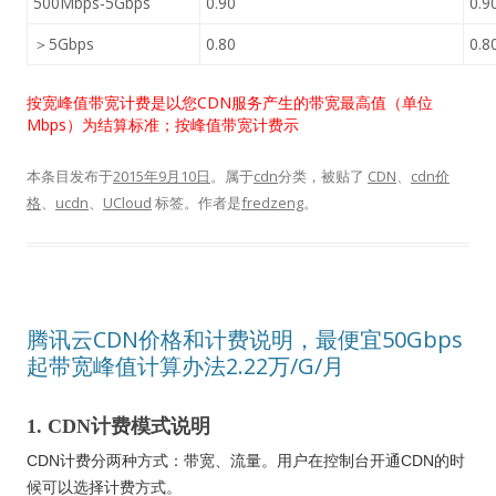
500Mbps-5Gbps
0.90
0.9
＞5Gbps
0.80
0.8
按宽峰值带宽计费是以您CDN服务产生的带宽最高值（单位
Mbps）为结算标准；按峰值带宽计费示
本条目发布于
2015年9月10日
。属于
cdn
分类，被贴了
CDN
、
cdn价
格
、
ucdn
、
UCloud
标签。
作者是
fredzeng
。
腾讯云CDN价格和计费说明，最便宜50Gbps
起带宽峰值计算办法2.22万/G/月
1. CDN计费模式说明
CDN计费分两种方式：带宽、流量。用户在控制台开通CDN的时
候可以选择计费方式。