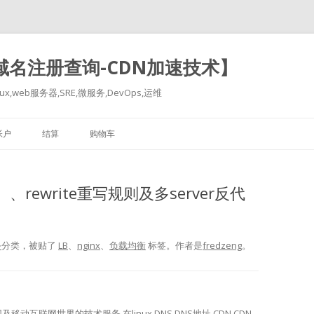
-域名注册查询-CDN加速技术】
x,web服务器,SRE,微服务,DevOps,运维
跳
至
帐户
结算
购物车
正
文
、rewrite重写规则及多server反代
务
分类，被贴了
LB
、
nginx
、
负载均衡
标签。
作者是
fredzeng
。
网及移动互联网世界的技术服务,在linux,DNS,DNS地址,CDN,CDN