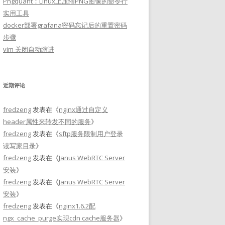
Pngquant：Linux上压缩PNG图像的命令行
实用工具
docker部署grafana密码忘记后的重置密码
步骤
vim 关闭自动缩进
近期评论
fredzeng
发表在《
nginx通过自定义
header属性来转发不同的服务
》
fredzeng
发表在《
sftp服务限制用户登录
读写家目录
》
fredzeng
发表在《
Janus WebRTC Server
安装
》
fredzeng
发表在《
Janus WebRTC Server
安装
》
fredzeng
发表在《
nginx1.6.2配
ngx_cache_purge实现cdn cache服务器
》