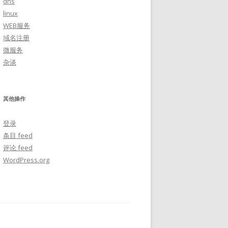
dns
linux
WEB服务
域名注册
微服务
杂谈
其他操作
登录
条目 feed
评论 feed
WordPress.org