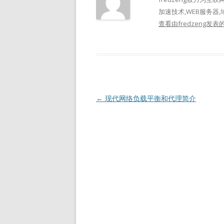
加速技术,WEB服务器,
查看由fredzeng发
文
←
现代网络负载平衡和代理简介
章
导
航