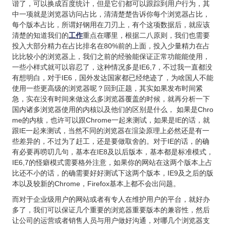
谐了，可以换成百度统计，但是它们都可以跟踪到用户行为，其
中一项就是浏览器访问占比，清清楚楚告诉你每个浏览器占比，
每个版本占比，所谓好钢用在刀刃上，有个这项数据后，就应该
清楚的知道我们的
工作
重点在哪里，根据二八原则，我们也需要
投入大部分精力在占比排名在80%前的上面，投入少量精力在占
比比较小的浏览器上，我们之前的经验能保证正常功能能使用，
一些小样式就可以容忍了，这种情况多是IE6,7，不过我一直都没
有想明白，对于IE6，国外发达国家都已经绝迹了，为啥国人不能
使用一些更高级的浏览器呢？回到正题，其实如果发布时间紧
急，实在没有时间来做这么多浏览器覆盖的时候，就再分析一下
国内诸多浏览器使用的内核以及他们的区别是什么， 如果是Chro
me的内核，也许可以跟Chrome一起来测试，如果是IE的话，就
跟IE一起来测试，当然不同的浏览器在渲染原理上必然还是有一
些差异的，不过为了赶工，还是要做取舍的。对于IE的话，的确
有必要再唠叨几句，基本在IE8及以后版本，基本都是标准模式，
IE6,7的怪癖模式需要格外注意，如果你的网站在这两个版本上占
比还不小的话，的确需要好好测试下这两个版本，IE9及之后的版
本以及较新的Chrome，Firefox基本上都不会出问题。
而对于企业级用户的网站或者有专人在维护用户的平台，就好办
多了，我们可以保证几个重要的浏览器重要版本的兼容性，然后
让公司的运营或者销售人员与用户做好沟通，对哪几个浏览器支