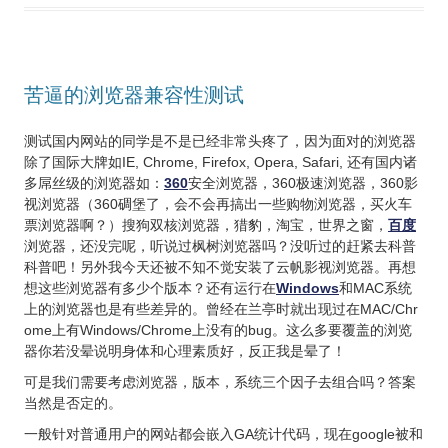
苦逼的浏览器兼容性测试
测试国内网站的同学是不是已经非常头疼了，因为面对的浏览器
除了国际大牌如IE, Chrome, Firefox, Opera, Safari, 还有国内诸
多屌丝级的浏览器如：
360
安全浏览器，360极速浏览器，360影
视浏览器（360碉堡了，会不会再搞出一些购物浏览器，买火车
票浏览器啊？）搜狗双核浏览器，猎豹，淘宝，世界之窗，
百度
浏览器，还没完呢，听说过枫树浏览器吗？没听过的赶紧去科普
科普吧！另外我今天还被不知不觉安装了云帆影视浏览器。再想
想这些浏览器有多少个版本？还有运行在
Windows
和MAC系统
上的浏览器也是有些差异的。曾经在兰亭时就出现过在MAC/Chr
ome上有Windows/Chrome上没有的bug。这么多要覆盖的浏览
器你若没晕说明身体和心理素质好，反正我是晕了！
可是我们需要考虑浏览器，版本，系统三个因子去组合吗？答案
当然是否定的。
一般针对普通用户的网站都会嵌入GA统计代码，现在google被和