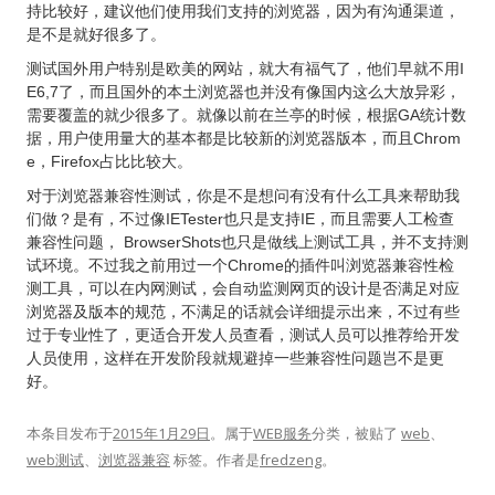
持比较好，建议他们使用我们支持的浏览器，因为有沟通渠道，
是不是就好很多了。
测试国外用户特别是欧美的网站，就大有福气了，他们早就不用I
E6,7了，而且国外的本土浏览器也并没有像国内这么大放异彩，
需要覆盖的就少很多了。就像以前在兰亭的时候，根据GA统计数
据，用户使用量大的基本都是比较新的浏览器版本，而且Chrom
e，Firefox占比比较大。
对于浏览器兼容性测试，你是不是想问有没有什么工具来帮助我
们做？是有，不过像IETester也只是支持IE，而且需要人工检查
兼容性问题， BrowserShots也只是做线上测试工具，并不支持测
试环境。不过我之前用过一个Chrome的插件叫浏览器兼容性检
测工具，可以在内网测试，会自动监测网页的设计是否满足对应
浏览器及版本的规范，不满足的话就会详细提示出来，不过有些
过于专业性了，更适合开发人员查看，测试人员可以推荐给开发
人员使用，这样在开发阶段就规避掉一些兼容性问题岂不是更
好。
本条目发布于
2015年1月29日
。属于
WEB服务
分类，被贴了
web
、
web测试
、
浏览器兼容
标签。
作者是
fredzeng
。