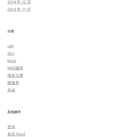
2014 年 12 月
2014 年 11 月
分类
cdn
dns
linux
WEB服务
域名注册
微服务
杂谈
其他操作
登录
条目 feed