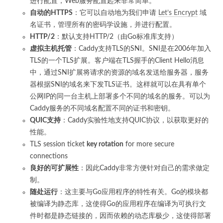
进行配置，Web服务配置起来非常简单。
自动的HTTPS
：它可以自动地为我们申请
Let’s Encrypt
域
名证书，管理所有的密码学设施，并进行配置。
HTTP/2
：默认支持HTTP/2（由Go标准库支持）
虚拟主机托管
：Caddy支持TLS的SNI。SNI是在2006年加入
TLS的一个TLS扩展。客户端在TLS握手的Client Hello消息
中，通过SNI扩展将请求的资源的域名发送给服务器，服务
器根据SNI的域名来下发TLS证书。这样就可以在具有单个
公网IP的同一台主机上部署多个不同的域名的服务。可以为
Caddy服务的不同域名配置不同的证书和密钥。
QUIC支持
：Caddy实验性地支持QUIC协议，以获取更好的
性能。
TLS session ticket
key rotation
for more secure
connections
良好的可扩展性
：因此Caddy非常方便针对自己的需求做定
制。
随处运行
：这主要与Go应用程序的特性有关。Go的模块都
被编译为静态库，这使得Go的应用程序在编译为可执行文
件时都是静态链接的，因而依赖的动态库极少，这使得部署