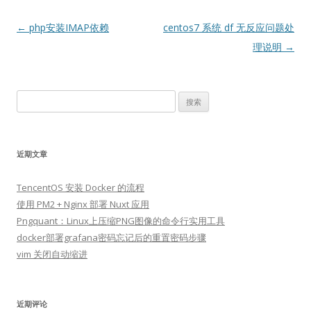
文
←
php安装IMAP依赖
centos7 系统 df 无反应问题处
章
理说明
→
导
航
搜
索：
近期文章
TencentOS 安装 Docker 的流程
使用 PM2 + Nginx 部署 Nuxt 应用
Pngquant：Linux上压缩PNG图像的命令行实用工具
docker部署grafana密码忘记后的重置密码步骤
vim 关闭自动缩进
近期评论