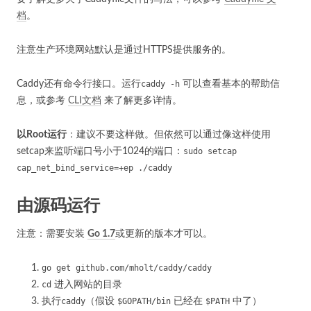
档
。
注意生产环境网站默认是通过HTTPS提供服务的。
Caddy还有命令行接口。运行
caddy -h
可以查看基本的帮助信
息，或参考
CLI文档
来了解更多详情。
以Root运行
：建议不要这样做。但依然可以通过像这样使用
setcap来监听端口号小于1024的端口：
sudo setcap
cap_net_bind_service=+ep ./caddy
由源码运行
注意：需要安装
Go 1.7
或更新的版本才可以。
go get github.com/mholt/caddy/caddy
cd
进入网站的目录
执行
caddy
（假设
$GOPATH/bin
已经在
$PATH
中了）