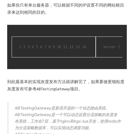
如果你只有单台服务器，可以根据不同的IP设置不同的网站根目
录来达到相同的目的。
1
2
3
4
5
6
7
8
9
10
11
12
13
14
server {
 list
到此最基本的实现灰度发布方法就讲解完了，如果要做更细粒度
灰度发布可参考
项目。
ABTestingGateway
ABTestingGateway是新浪开源的一个动态路由系统。
ABTestingGateway是一个可以动态设置分流策略的灰度发
布系统，工作在7层，基于nginx和ngx-lua开发，使用redis作
为分流策略数据库，可以实现动态调度功能。