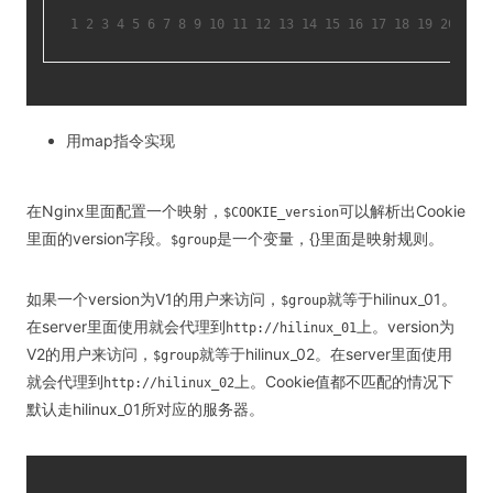
1
2
3
4
5
6
7
8
9
10
11
12
13
14
15
16
17
18
19
20
21
用map指令实现
在Nginx里面配置一个映射，
可以解析出Cookie
$COOKIE_version
里面的version字段。
是一个变量，{}里面是映射规则。
$group
如果一个version为V1的用户来访问，
就等于hilinux_01。
$group
在server里面使用就会代理到
上。version为
http://hilinux_01
V2的用户来访问，
就等于hilinux_02。在server里面使用
$group
就会代理到
上。Cookie值都不匹配的情况下
http://hilinux_02
默认走hilinux_01所对应的服务器。