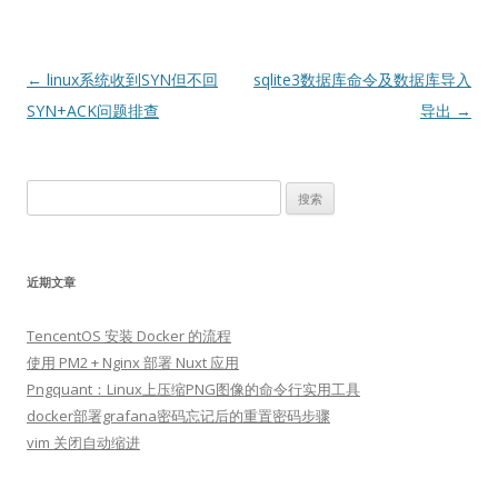
文
←
linux系统收到SYN但不回
sqlite3数据库命令及数据库导入
章
SYN+ACK问题排查
导出
→
导
航
搜
索：
近期文章
TencentOS 安装 Docker 的流程
使用 PM2 + Nginx 部署 Nuxt 应用
Pngquant：Linux上压缩PNG图像的命令行实用工具
docker部署grafana密码忘记后的重置密码步骤
vim 关闭自动缩进