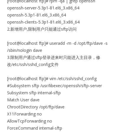
[root@localhost ftp]# rpm -qa | grep openssh
openssh-server-5.3p1-81.el6_3.x86_64
openssh-5.3p1-81.el6_3.x86_64
openssh-clients-5.3p1-81.el6_3.x86_64
2.新增用户,限制用户只能通过sftp访问
[root@localhost ftp]# useradd -m -d /opt/ftp/dave -s
/sbin/nologin dave
3.限制用户通过sftp登录进来时只能进入主目录，修
改/etc/ssh/sshd_config文件
[root@localhost ftp]# vim /etc/ssh/sshd_config
#Subsystem sftp /usr/libexec/openssh/sftp-server
Subsystem sftp internal-sftp
Match User dave
ChrootDirectory /opt/ftp/dave
X11Forwarding no
AllowTcpForwarding no
ForceCommand internal-sftp