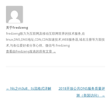
关于fredzeng
fredzeng致力为互联网及移动互联网世界的技术服务,在
linux,DNS,DNS地址,CDN,CDN加速技术,WEB服务器,域名注册等方面技
术,与各位爱好者分享心得。微信号:fredzeng
查看由fredzeng发表的所有文章
→
文
←
hls之m3u8、ts流格式详解
2018开放公共DNS服务质量评
章
测（美国访问）
→
导
航