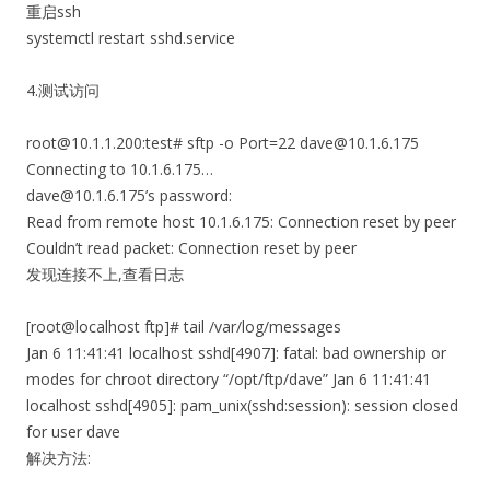
重启ssh
systemctl restart sshd.service
4.测试访问
root@10.1.1.200:test# sftp -o Port=22 dave@10.1.6.175
Connecting to 10.1.6.175…
dave@10.1.6.175’s password:
Read from remote host 10.1.6.175: Connection reset by peer
Couldn’t read packet: Connection reset by peer
发现连接不上,查看日志
[root@localhost ftp]# tail /var/log/messages
Jan 6 11:41:41 localhost sshd[4907]: fatal: bad ownership or
modes for chroot directory “/opt/ftp/dave” Jan 6 11:41:41
localhost sshd[4905]: pam_unix(sshd:session): session closed
for user dave
解决方法: