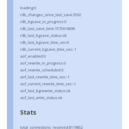
loading:0
rdb_changes_since_last_save:3502
rdb_bgsave_in_progress:0
rdb_last_save_time:1575614696
rdb_last_bgsave_status:ok
rdb_last_bgsave_time_sec:0
rdb_current_bgsave_time_sec:-1
aof_enabled:0
aof_rewrite_in_progress:0
aof_rewrite_scheduled:0
aof_last_rewrite_time_sec:-1
aof_current_rewrite_time_sec:-1
aof_last_bgrewrite_status:ok
aof_last_write_status:ok
Stats
total_connections_received:8119852