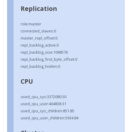
Replication
role:master
connected_slaves:0
master_repl_offset:0
repl_backlog_active:0
repl_backlog_size:1048576
repl_backlog_first_byte_offset:0
repl_backlog_histlen:0
CPU
used_cpu_sys:3372080.50
used_cpu_user:404838.31
used_cpu_sys_children:851.85
used_cpu_user_children:5934.84