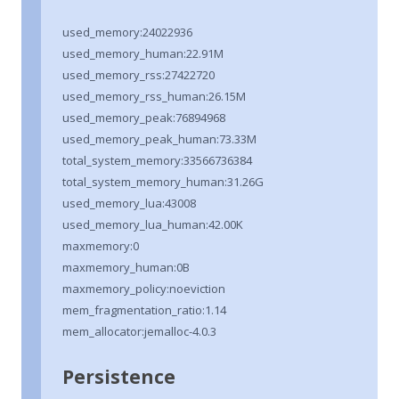
used_memory:24022936
used_memory_human:22.91M
used_memory_rss:27422720
used_memory_rss_human:26.15M
used_memory_peak:76894968
used_memory_peak_human:73.33M
total_system_memory:33566736384
total_system_memory_human:31.26G
used_memory_lua:43008
used_memory_lua_human:42.00K
maxmemory:0
maxmemory_human:0B
maxmemory_policy:noeviction
mem_fragmentation_ratio:1.14
mem_allocator:jemalloc-4.0.3
Persistence