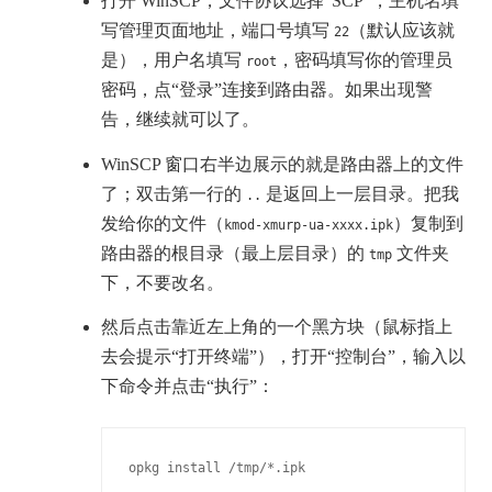
打开 WinSCP，文件协议选择“SCP”，主机名填
写管理页面地址，端口号填写
（默认应该就
22
是），用户名填写
，密码填写你的管理员
root
密码，点“登录”连接到路由器。如果出现警
告，继续就可以了。
WinSCP 窗口右半边展示的就是路由器上的文件
了；双击第一行的
是返回上一层目录。把我
..
发给你的文件（
）复制到
kmod-xmurp-ua-xxxx.ipk
路由器的根目录（最上层目录）的
文件夹
tmp
下，不要改名。
然后点击靠近左上角的一个黑方块（鼠标指上
去会提示“打开终端”），打开“控制台”，输入以
下命令并点击“执行”：
opkg 
install
 /tmp/*.ipk 