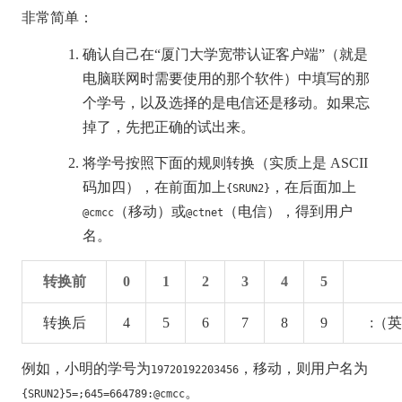
非常简单：
确认自己在“厦门大学宽带认证客户端”（就是
电脑联网时需要使用的那个软件）中填写的那
个学号，以及选择的是电信还是移动。如果忘
掉了，先把正确的试出来。
将学号按照下面的规则转换（实质上是 ASCII
码加四），在前面加上
，在后面加上
{SRUN2}
（移动）或
（电信），得到用户
@cmcc
@ctnet
名。
转换前
0
1
2
3
4
5
转换后
4
5
6
7
8
9
:（
例如，小明的学号为
，移动，则用户名为
19720192203456
。
{SRUN2}5=;645=664789:@cmcc