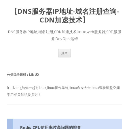
【DNS服务器IP地址-域名注册查询-
CDN加速技术】
DNS服务器IP地址,域名注册,CDN加速技术,linux,web服务器,SRE,微服
务,DevOps,运维
跳
菜单
至
正
文
分类目录归档：
LINUX
fredzeng与你一起对linux,linux操作系统,linux命令大全,linux查看磁盘空间
学习相关知识及探讨！
Redis CPU使用率过高问题的排查