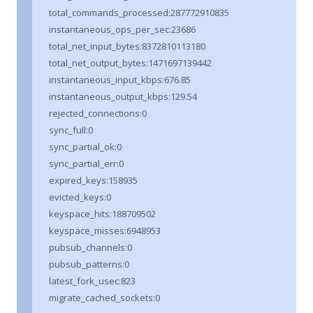
total_commands_processed:287772910835
instantaneous_ops_per_sec:23686
total_net_input_bytes:8372810113180
total_net_output_bytes:1471697139442
instantaneous_input_kbps:676.85
instantaneous_output_kbps:129.54
rejected_connections:0
sync_full:0
sync_partial_ok:0
sync_partial_err:0
expired_keys:158935
evicted_keys:0
keyspace_hits:188709502
keyspace_misses:6948953
pubsub_channels:0
pubsub_patterns:0
latest_fork_usec:823
migrate_cached_sockets:0