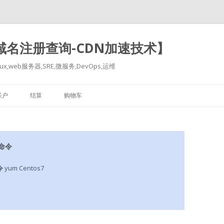
-域名注册查询-CDN加速技术】
x,web服务器,SRE,微服务,DevOps,运维
跳
至
帐户
结算
购物车
正
文
2命令
令
yum Centos7