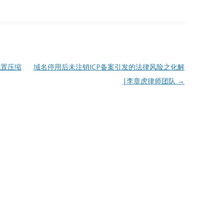
配置压缩
域名停用后未注销ICP备案引发的法律风险之化解
|李章虎律师团队
→