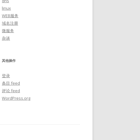
dns
linux
WEB服务
域名注册
微服务
杂谈
其他操作
登录
条目 feed
评论 feed
WordPress.org