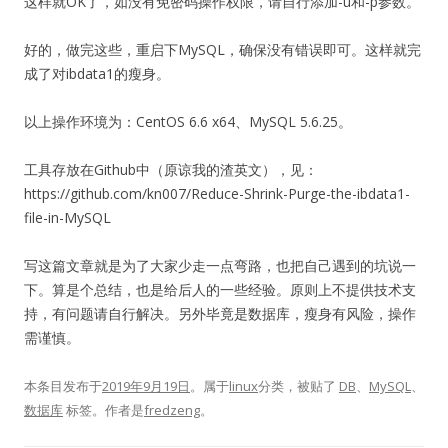
这样就OK了，如没有免密码操作权限，请自行添加-u和-p参数。
好的，做完这些，重启下MySQL，确保没有错误即可。这样就完
成了对ibdata1的瘦身。
以上操作环境为：CentOS 6.6 x64、MySQL 5.6.25。
工具存放在Github中（原谅我的渣英文），见：
https://github.com/kn007/Reduce-Shrink-Purge-the-ibdata1-
file-in-MySQL
写这篇文章就是为了大家少走一点弯路，也把自己遇到的坑说一
下。算是个总结，也是给后人的一些经验。原则上不提供技术支
持，有问题请自行解决。另外毕竟是数据库，瘦身有风险，操作
需谨慎。
本条目发布于
2019年9月19日
。属于
linux
分类，被贴了
DB
、
MySQL
、
数据库
标签。
作者是
fredzeng
。