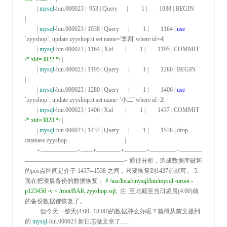
        | 
mysql
-bin.000023 |  953 | Query      |         1 |        1038 | BEGIN                                                      
|

        | 
mysql
-bin.000023 | 1038 | Query      |         1 |        1164 | 
use
`zyyshop`; update zyyshop.tt set name='李四' where id=4|

        | 
mysql
-bin.000023 | 1164 | Xid        |         1 |        1195 | COMMIT 
/*
 xid=3822 
*/
 |

        | 
mysql
-bin.000023 | 1195 | Query      |         1 |        1280 | BEGIN                                                      
|

        | 
mysql
-bin.000023 | 1280 | Query      |         1 |        1406 | 
use
`zyyshop`; update zyyshop.tt set name='小二' where id=2|

        | 
mysql
-bin.000023 | 1406 | Xid        |         1 |        1437 | COMMIT 
/*
 xid=3823 
*/
 |

        | 
mysql
-bin.000023 | 1437 | Query      |         1 |        1538 | drop 
database zyyshop                                      |

        +------------------+------+------------+-----------+-------------+-----------
-------------------------------------------------+
 通过分析，造成数据库破坏
的pos点区间是介于 
1437--1538
 之间，只要恢复到1437前就可。 
5.
现在把凌晨备份的数据恢复： 
#
 /usr/local/mysql/bin/mysql -uroot -
p123456 -v < /root/BAK.zyyshop.sql;
 注
: 至此截至当日凌晨(4:00
)前
的备份数据都恢复了。

          但今天一整天(
4:00--18:00)的数据肿么办呢？就得从前文提到
的 
mysql
-bin.000023 新日志做文章了......
