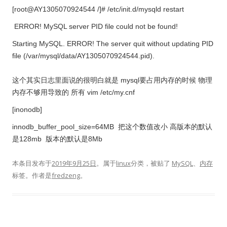
[root@AY1305070924544 /]# /etc/init.d/mysqld restart
ERROR! MySQL server PID file could not be found!
Starting MySQL. ERROR! The server quit without updating PID
file (/var/mysql/data/AY1305070924544.pid).
这个其实日志里面说的很明白就是 mysql要占用内存的时候 物理
内存不够用导致的 所有 vim /etc/my.cnf
[inonodb]
innodb_buffer_pool_size=64MB 把这个数值改小 高版本的默认
是128mb 版本的默认是8Mb
本条目发布于
2019年9月25日
。属于
linux
分类，被贴了
MySQL
、
内存
标签。
作者是
fredzeng
。