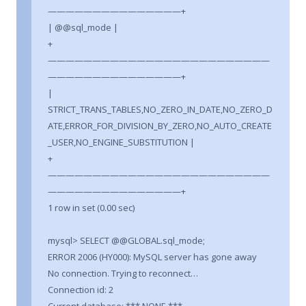
———————————————+
| @@sql_mode |
+
—————————————————————————
———————————————+
|
STRICT_TRANS_TABLES,NO_ZERO_IN_DATE,NO_ZERO_D
ATE,ERROR_FOR_DIVISION_BY_ZERO,NO_AUTO_CREATE
_USER,NO_ENGINE_SUBSTITUTION |
+
—————————————————————————
———————————————+
1 row in set (0.00 sec)
mysql> SELECT @@GLOBAL.sql_mode;
ERROR 2006 (HY000): MySQL server has gone away
No connection. Trying to reconnect…
Connection id: 2