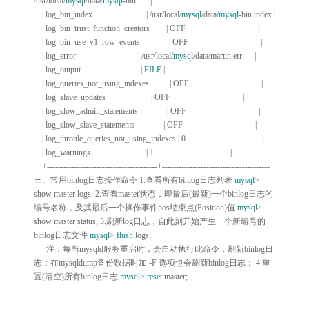
/usr/local/
mysql
/data/
mysql
-bin       |

    | log_bin_index                          | /usr/local/
mysql
/data/
mysql
-bin.index |

    | log_bin_trust_function_creators        | OFF                                   |

    | log_bin_use_v1_row_events              | OFF                                   |

    | log_error                              | /usr/local/
mysql
/data/martin.err      |

    | log_output                             | 
FILE
 |

    | log_queries_not_using_indexes          | OFF                                   |

    | log_slave_updates                      | OFF                                   |

    | log_slow_admin_statements              | OFF                                   |

    | log_slow_slave_statements              | OFF                                   |

    | log_throttle_queries_not_using_indexes | 0                                     |

    | log_warnings                           | 1                                     |

    +----------------------------------------+---------------------------------------+
三、常用binlog日志操作命令 
1.
查看所有binlog日志列表 
mysql
>
show master logs; 
2.
查看master状态，即最后(最新)一个binlog日志的
编号名称，及其最后一个操作事件pos结束点(Position)值 
mysql
>
show master status; 
3.
刷新log日志，自此刻开始产生一个新编号的
binlog日志文件 
mysql
> 
flush
 logs;

      注：每当mysqld服务重启时，会自动执行此命令，刷新binlog日
志；在mysqldump备份数据时加 
-
F 选项也会刷新binlog日志； 
4.
重
置(清空)所有binlog日志 
mysql
> 
reset
 master;
