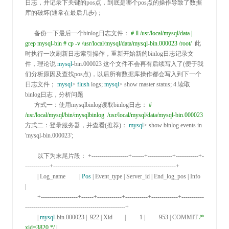
日志，并记录下关键的pos点，到底是哪个pos点的操作导致了数据
库的破坏(通常在最后几步)；

      备份一下最后一个binlog日志文件： 
#
 ll /usr/local/mysql/data | 
grep mysql-bin
#
 cp -v /usr/local/mysql/data/mysql-bin.000023 /root/
 此
时执行一次刷新日志索引操作，重新开始新的binlog日志记录文
件，理论说 
mysql
-bin.000023
 这个文件不会再有后续写入了(便于我
们分析原因及查找pos点)，以后所有数据库操作都会写入到下一个
日志文件； 
mysql
> 
flush
 logs; 
mysql
>
 show master status; 
4.
读取
binlog日志，分析问题

      方式一：使用mysqlbinlog读取binlog日志： 
#
/usr/local/mysql/bin/mysqlbinlog  /usr/local/mysql/data/mysql-bin.000023
方式二：登录服务器，并查看(推荐)： 
mysql
> show binlog events in 
'mysql-bin.000023'
;

        以下为末尾片段： 
+------------------+------+------------+-----------+-
------------+------------------------------------------------------------+

        | Log_name         | 
Pos
 | Event_type | Server_id | End_log_pos | Info                                                       
|

        +------------------+------+------------+-----------+-------------+-----------
-------------------------------------------------+

        | 
mysql
-bin.000023 |  922 | Xid        |         1 |         953 | COMMIT 
/*
xid=3820 
*/
 |
