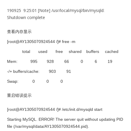
190925 9:25:01 [Note] /usr/local/mysql/bin/mysqld:
Shutdown complete
查看内存显示
[root@AY1305070924544 /]# free -m
total used free shared buffers cached
Mem: 995 928 66 0 6 19
-/+ buffers/cache: 903 91
Swap: 0 0 0
重启错误提示
[root@AY1305070924544 /]# /etc/init.d/mysqld start
Starting MySQL. ERROR! The server quit without updating PID
file (/var/mysql/data/AY1305070924544.pid).