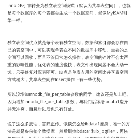
InnoDB引擎转变为独立表空间模式（默认为共享表空间），也就
是每个数据库的每个表都会生成一个数据空间，就像MyISAM引
擎一样。
独立表空间优点就是每个表有独立空间，数据和索引都会存在自
已的表空间中，可以实现单表在不同的数据库中移动。重要的是
空间可以回收，而且不管日常怎么操作，表空间的碎片不会太严
重的影响性能，优化表的速度也快，表文件出现问题不会大动干
戈，只要修复对应表即可。缺点是单表占用的空间比共享表空间
方式稍大，共享表空间在Insert操作上有一些优势。
所以没增加innodb_file_per_table参数的同学，建议还是加上吧。
因为增加innodb_file_per_table参数，与我们后续给ibdata1瘦身
并无冲突，而且对以后也只有好处。
说了这么多废话，言归正传。谈谈怎么给ibdata1瘦身，唯一的方
法是就是备份整个数据库，然后删掉ibdata1和ib_logfile*，再恢