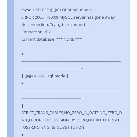
mysql> SELECT @@GLOBAL.sql_mode;
ERROR 2006 (HY000): MySQL server has gone away
No connection. Trying to reconnect…
Connection id: 2
Current database: *** NONE ***
+
—————————————————————————
———————————————+
| @@GLOBAL.sql_mode |
+
—————————————————————————
———————————————+
|
STRICT_TRANS_TABLES,NO_ZERO_IN_DATE,NO_ZERO_D
ATE,ERROR_FOR_DIVISION_BY_ZERO,NO_AUTO_CREATE
_USER,NO_ENGINE_SUBSTITUTION |
+