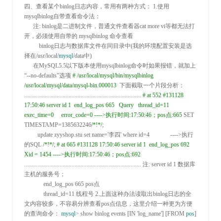
四、查看某个binlog日志内容，常用有两种方式： 
1.
使用
mysqlbinlog自带查看命令法：

      注
:
 binlog是二进制文件，普通文件查看器cat more vi等都无法打
开，必须使用自带的 mysqlbinlog 命令查看

          binlog日志与数据库文件在同目录中(我的环境配置安装是选
择在
/usr/local/
mysql
/
data中)

      在MySQL5
.5以下版本使用mysqlbinlog命令时如果报错，就加上 
“--no-
defaults”选项 
#
 /usr/local/mysql/bin/mysqlbinlog 
/usr/local/mysql/data/mysql-bin.000013
 下面截取一个片段分析： 
............................................................................... 
#
 at 552
#
131128 
17:50:46 server id 1  end_log_pos 665   Query   thread_id=11    
exec_time=0     error_code=0 ---->执行时间:17:50:46；pos点:665
 SET 
TIMESTAMP=1385632246
/*
!
*/
;

         update zyyshop
.stu set name='李四' where id=4              ---->
执行
的SQL 
/*
!
*/
; 
#
 at 665
#
131128 17:50:46 server id 1  end_log_pos 692   
Xid = 1454 ---->执行时间:17:50:46；pos点:692 
...............................................................................
 注
: server id 1
 数据库
主机的服务号；

             end_log_pos 
665
 pos点

             thread_id
=11
 线程号 
2.
上面这种办法读取出binlog日志的全
文内容较多，不容易分辨查看pos点信息，这里介绍一种更为方便
的查询命令： 
mysql
> show binlog events [IN 'log_name'] [FROM 
pos
] 