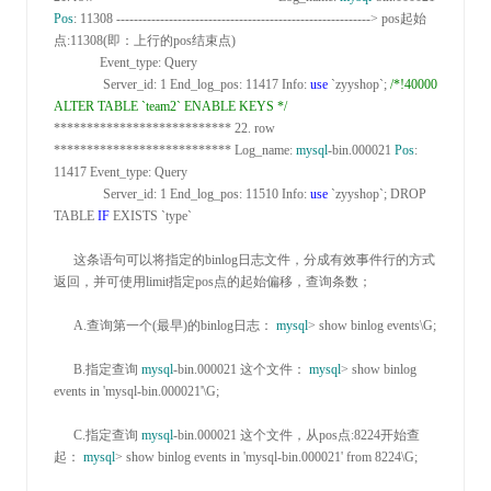
Pos
: 11308 ----------------------------------------------------------> pos起始
点:11308
(即：上行的pos结束点)

              Event_type
:
 Query

               Server_id
: 1
 End_log_pos
: 11417
 Info
: 
use
 `zyyshop`; 
/*
!40000 
ALTER TABLE `team2` ENABLE KEYS 
*/
*************************** 22. row 
***************************
 Log_name
: 
mysql
-bin.000021 
Pos
: 
11417
 Event_type
:
 Query

               Server_id
: 1
 End_log_pos
: 11510
 Info
: 
use
 `zyyshop`; DROP 
TABLE 
IF
 EXISTS `type`

      这条语句可以将指定的binlog日志文件，分成有效事件行的方式
返回，并可使用limit指定pos点的起始偏移，查询条数；

      A
.
查询第一个(最早)的binlog日志： 
mysql
>
 show binlog events\G; 

      B
.指定查询 
mysql
-bin.000021
 这个文件： 
mysql
> show binlog 
events in 'mysql-bin.000021'
\G;

      C
.指定查询 
mysql
-bin.000021 这个文件，从pos点:
8224开始查
起： 
mysql
> show binlog events in 'mysql-bin.000021' from 8224
\G;
