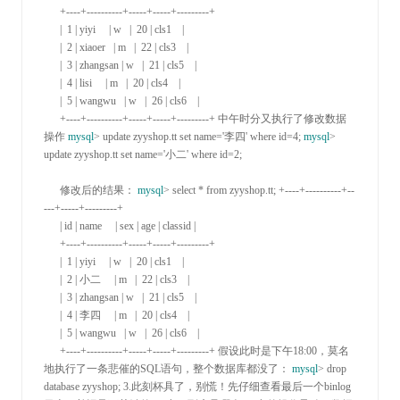
      +----+----------+-----+-----+---------+

      |  1 | yiyi     | w   |  20 | cls1    |

      |  2 | xiaoer   | m   |  22 | cls3    |

      |  3 | zhangsan | w   |  21 | cls5    |

      |  4 | lisi     | m   |  20 | cls4    |

      |  5 | wangwu   | w   |  26 | cls6    |

      +----+----------+-----+-----+---------+
 中午时分又执行了修改数据
操作 
mysql
> update zyyshop.tt set name='李四' where id=4
; 
mysql
> 
update zyyshop.tt set name='小二' where id=2
;

      修改后的结果： 
mysql
> select * from zyyshop.
tt; 
+----+----------+--
---+-----+---------+

      | id | name     | sex | age | classid |

      +----+----------+-----+-----+---------+

      |  1 | yiyi     | w   |  20 | cls1    |

      |  2 | 小二     | m   |  22 | cls3    |

      |  3 | zhangsan | w   |  21 | cls5    |

      |  4 | 李四     | m   |  20 | cls4    |

      |  5 | wangwu   | w   |  26 | cls6    |

      +----+----------+-----+-----+---------+
 假设此时是下午18
:00
，莫名
地执行了一条悲催的SQL语句，整个数据库都没了： 
mysql
>
 drop 
database zyyshop; 
3.
此刻杯具了，别慌！先仔细查看最后一个binlog