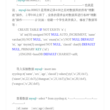
      | 
mysql
-bin.000023 |      120 |              |                  |

      +------------------+----------+--------------+------------------+
 也就是
说， 
mysql
-bin.000023 是用来记录4:
00之后对数据库的所有“增删
改”操作。 
2.早9:00上班了，业务的需求会对数据库进行各种“增删
改”操作~~~~~~~
 @ 比如：创建一个学生表并插入、修改了数据等
等：

        CREATE TABLE 
IF
 NOT EXISTS `tt` (

          `id` int(
10) unsigned NOT 
NULL
 AUTO_INCREMENT,
 `name` 
varchar(
16) NOT 
NULL
,
 `sex` enum(
'm','w') NOT 
NULL
DEFAULT
'm',
 `age` tinyint(
3) unsigned NOT 
NULL
,
 `classid` char(
6) 
DEFAULT
NULL
,
 PRIMARY 
KEY
 (`id`)

         ) ENGINE
=InnoDB 
DEFAULT
 CHARSET=
utf8;

      导入实验数据 
mysql
> insert into 
zyyshop.tt(`name`,`sex`,`age`,`classid`) values('yiyi','w',20,'cls1'),
('xiaoer','m',22,'cls3'),('zhangsan','w',21,'cls5'),('lisi','m',20,'cls4'),
('wangwu','w',26,'cls6'
);

      查看数据 
mysql
> select * from zyyshop.
tt; 
+----+----------+-----+----
-+---------+

      | id | name     | sex | age | classid |
