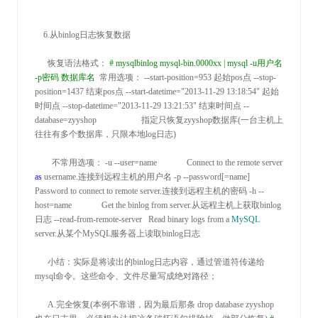
    6.
从binlog日志恢复数据

      恢复语法格式： 
#
 mysqlbinlog mysql-bin.0000xx | mysql -u用户名 
-p密码 数据库名
 常用选项： 
--start-position=953
 起始pos点 
--stop-
position=1437
 结束pos点 
--start-datetime="2013-11-29 13:18:54"
 起始
时间点 
--stop-datetime="2013-11-29 13:21:53"
 结束时间点 
--
database=
zyyshop                     指定只恢复zyyshop数据库(一台主机上
往往有多个数据库，只限本地log日志)

        不常用选项： 
-u --user=name              Connect to the remote server 
as
 username.
连接到远程主机的用户名 
-p --password[=name]        
Password to connect to remote server.
连接到远程主机的密码 
-h --
host=name              Get the binlog from server.
从远程主机上获取binlog
日志 
--read-from-remote-server   Read binary logs from a 
MySQL
server.
从某个MySQL服务器上读取binlog日志

      小结：实际是将读出的binlog日志内容，通过管道符传递给
mysql命令。这些命令、文件尽量写成绝对路径；

      A
.
完全恢复(本例不靠谱，因为最后那条 drop database zyyshop 