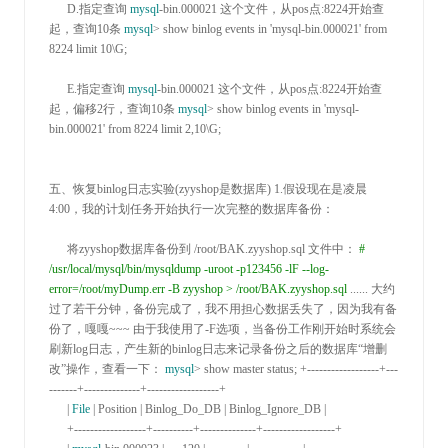
      D
.指定查询 
mysql
-bin.000021 这个文件，从pos点:
8224开始查
起，查询10条 
mysql
> show binlog events in 'mysql-bin.000021' from 
8224 limit 10
\G;

      E
.指定查询 
mysql
-bin.000021 这个文件，从pos点:
8224开始查
起，偏移2行，查询10条 
mysql
> show binlog events in 'mysql-
bin.000021' from 8224 limit 2,10
\G;

五、恢复binlog日志实验(zyyshop是数据库) 
1.假设现在是凌晨
4:00
，我的计划任务开始执行一次完整的数据库备份：

      将zyyshop数据库备份到 
/root/BAK.zyyshop.
sql 文件中： 
#
/usr/local/mysql/bin/mysqldump -uroot -p123456 -lF --log-
error=/root/myDump.err -B zyyshop > /root/BAK.zyyshop.sql
 ......
 大约
过了若干分钟，备份完成了，我不用担心数据丢失了，因为我有备
份了，嘎嘎
~~~
 由于我使用了
-
F选项，当备份工作刚开始时系统会
刷新log日志，产生新的binlog日志来记录备份之后的数据库“增删
改”操作，查看一下： 
mysql
>
 show master status; 
+------------------+---
-------+--------------+------------------+

      | 
File
 | Position | Binlog_Do_DB | Binlog_Ignore_DB |

      +------------------+----------+--------------+------------------+
