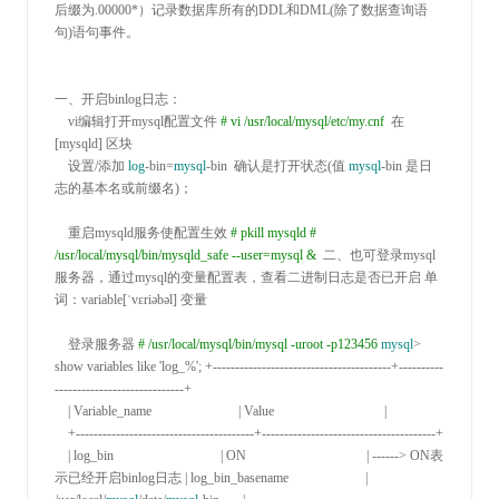
后缀为.00000*
）记录数据库所有的DDL和DML(除了数据查询语
句)语句事件。 

一、开启binlog日志：

    vi编辑打开mysql配置文件 
#
 vi /usr/local/mysql/etc/my.cnf
 在
[mysqld] 区块

    设置
/添加 
log
-bin=
mysql
-bin  确认是打开状态(值 
mysql
-
bin 是日
志的基本名或前缀名)；

    重启mysqld服务使配置生效 
#
 pkill mysqld
#
/usr/local/mysql/bin/mysqld_safe --user=mysql &
 二、也可登录mysql
服务器，通过mysql的变量配置表，查看二进制日志是否已开启 单
词：variable[ˈvɛriəbəl] 变量

    登录服务器 
#
 /usr/local/mysql/bin/mysql -uroot -p123456
mysql
> 
show variables like 'log_%'
; 
+----------------------------------------+----------
-----------------------------+

    | Variable_name                          | Value                                 |

    +----------------------------------------+---------------------------------------+

    | log_bin                                | ON                                    | ------>
 ON表
示已经开启binlog日志 
| log_bin_basename                       | 