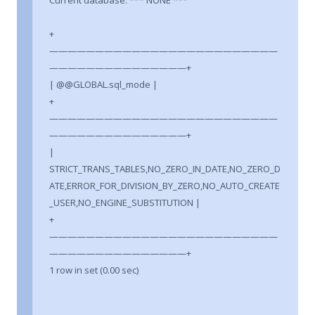
Current database: *** NONE ***
+
—————————————————————————
———————————————+
| @@GLOBAL.sql_mode |
+
—————————————————————————
———————————————+
|
STRICT_TRANS_TABLES,NO_ZERO_IN_DATE,NO_ZERO_D
ATE,ERROR_FOR_DIVISION_BY_ZERO,NO_AUTO_CREATE
_USER,NO_ENGINE_SUBSTITUTION |
+
—————————————————————————
———————————————+
1 row in set (0.00 sec)