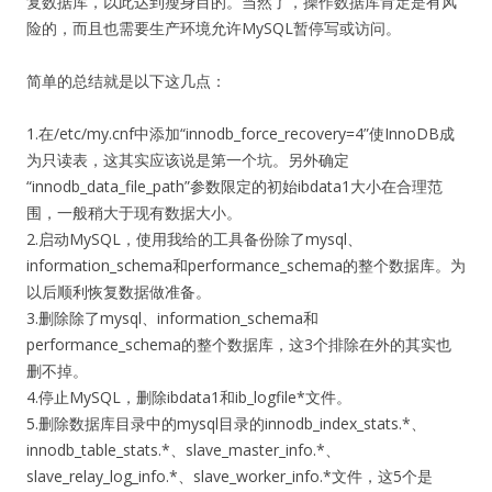
复数据库，以此达到瘦身目的。当然了，操作数据库肯定是有风
险的，而且也需要生产环境允许MySQL暂停写或访问。
简单的总结就是以下这几点：
1.在/etc/my.cnf中添加“innodb_force_recovery=4”使InnoDB成
为只读表，这其实应该说是第一个坑。另外确定
“innodb_data_file_path”参数限定的初始ibdata1大小在合理范
围，一般稍大于现有数据大小。
2.启动MySQL，使用我给的工具备份除了mysql、
information_schema和performance_schema的整个数据库。为
以后顺利恢复数据做准备。
3.删除除了mysql、information_schema和
performance_schema的整个数据库，这3个排除在外的其实也
删不掉。
4.停止MySQL，删除ibdata1和ib_logfile*文件。
5.删除数据库目录中的mysql目录的innodb_index_stats.*、
innodb_table_stats.*、slave_master_info.*、
slave_relay_log_info.*、slave_worker_info.*文件，这5个是