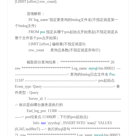
[LIMIT [offset,
] row_count];

             选项解析：

               IN 
'log_name'
 指定要查询的binlog文件名(不指定就是第一
个binlog文件)

               FROM 
pos
 指定从哪个pos起始点开始查起(不指定就是从
整个文件首个pos点开始算)

               LIMIT [offset
,
] 偏移量(不指定就是0)

               row_count       查询总条数(不指定就是所有行)

             截取部分查询结果： 
*************************** 20. 
row ***************************
 Log_name
: 
mysql
-bin.000021  ---
------------------------------------------->
 查询的binlog日志文件名 
Pos
: 
11197 ----------------------------------------------------------> pos起始点:
Event_type
: Query ---------------------------------------------------------->
 事
件类型：Query

               Server_id
: 1 -------------------------------------------------------------
->
 标识是由哪台服务器执行的

             End_log_pos
: 11308 ----------------------------------------------------
------> pos结束点:11308
(即：下行的pos起始点)

                    Info
: 
use
 `zyyshop`; INSERT INTO `team2` VALUES 
(0,345,'asdf8er5') --->
 执行的sql语句 
*************************** 
21. row ***************************
 Log_name
: 
mysql
-bin.000021 