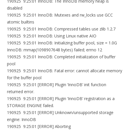
190925 9:25:01 InnoDB: The InnoDB memory heap is
disabled
190925 9:25:01 InnoDB: Mutexes and rw_locks use GCC
atomic builtins
190925 9:25:01 InnoDB: Compressed tables use zlib 1.2.7
190925 9:25:01 InnoDB: Using Linux native AIO
190925 9:25:01 InnoDB: Initializing buffer pool, size = 1.0G
InnoDB: mmap(1098907648 bytes) failed; errno 12
190925 9:25:01 InnoDB: Completed initialization of buffer
pool
190925 9:25:01 InnoDB: Fatal error: cannot allocate memory
for the buffer pool
190925 9:25:01 [ERROR] Plugin ‘InnoDB’ init function
returned error.
190925 9:25:01 [ERROR] Plugin ‘InnoDB’ registration as a
STORAGE ENGINE failed.
190925 9:25:01 [ERROR] Unknown/unsupported storage
engine: InnoDB
190925 9:25:01 [ERROR] Aborting