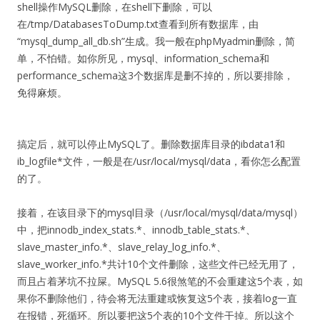
shell操作MySQL删除，在shell下删除，可以
在/tmp/DatabasesToDump.txt查看到所有数据库，由
“mysql_dump_all_db.sh”生成。我一般在phpMyadmin删除，简
单，不怕错。如你所见，mysql、information_schema和
performance_schema这3个数据库是删不掉的，所以要排除，
免得麻烦。
搞定后，就可以停止MySQL了。删除数据库目录的ibdata1和
ib_logfile*文件，一般是在/usr/local/mysql/data，看你怎么配置
的了。
接着，在该目录下的mysql目录（/usr/local/mysql/data/mysql）
中，把innodb_index_stats.*、innodb_table_stats.*、
slave_master_info.*、slave_relay_log_info.*、
slave_worker_info.*共计10个文件删除，这些文件已经无用了，
而且占着茅坑不拉屎。MySQL 5.6很煞笔的不会重建这5个表，如
果你不删除他们，待会将无法重建或恢复这5个表，接着log一直
在报错，死循环。所以要把这5个表的10个文件干掉。所以这个