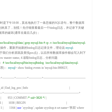
此时是下午18
:00
，莫名地执行了一条悲催的SQL语句，整个数据库
刻杯具了，别慌！先仔细查看最后一个binlog日志，并记录下关键
据库的破坏(通常在最后几步)；

/usr/local/mysql/data | grep mysql-bin
#
 cp -v /usr/local/mysql/data/mysql-
操作，重新开始新的binlog日志记录文件，理论说 
mysql
-
便于我们分析原因及查找pos点)，以后所有数据库操作都会写入到下
ow master status; 
4.
读取binlog日志，分析问题

： 
#
 /usr/local/mysql/bin/mysqlbinlog  /usr/local/mysql/data/mysql-
荐)： 
mysql
> show binlog events in 'mysql-bin.000023'
;

-+------------+-----------+-------------+------------------------------------------
 End_log_pos | Info                                                       |

  1 |         953 | COMMIT 
/*
 xid=3820 
*/
 |

      1038 | BEGIN                                                      |

1 |        1164 | 
use
 `zyyshop`; update zyyshop.tt set name='李四' where 