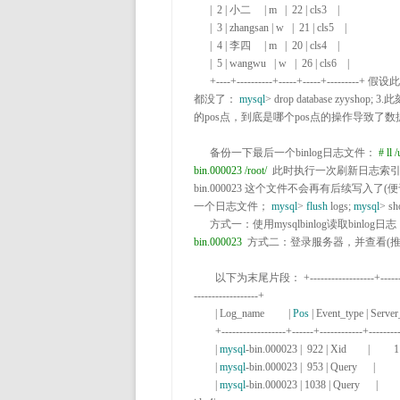
      |  2 | 小二     | m   |  22 | cls3    |

      |  3 | zhangsan | w   |  21 | cls5    |

      |  4 | 李四     | m   |  20 | cls4    |

      |  5 | wangwu   | w   |  26 | cls6    |

      +----+----------+-----+-----+---------+
 假设
都没了： 
mysql
>
 drop database zyyshop; 
3.
此
的pos点，到底是哪个pos点的操作导致了数
      备份一下最后一个binlog日志文件： 
#
 ll 
bin.000023 /root/
 此时执行一次刷新日志索引
bin.000023
 这个文件不会再有后续写入了(
一个日志文件； 
mysql
> 
flush
 logs; 
mysql
>
 sh
      方式一：使用mysqlbinlog读取binlog日志
bin.000023
 方式二：登录服务器，并查看(推
        以下为末尾片段： 
+------------------+-----
------------------+

        | Log_name         | 
Pos
 | Event_type | Server_id |
        +------------------+------+------------+-----------+-------------+------------------------------------------------------------+

        | 
mysql
-bin.000023 |  922 | Xid        |       
        | 
mysql
-bin.000023 |  953 | Query      |         1 |  
        | 
mysql
-bin.000023 | 1038 | Query      |         