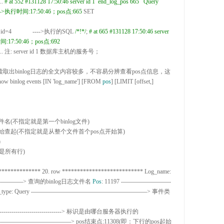
.. 
#
 at 552
#
131128 17:50:46 server id 1  end_log_pos 665   Query   
=0 ---->执行时间:17:50:46；pos点:665
 SET 
4              ---->
执行的SQL 
/*
!
*/
; 
#
 at 665
#
131128 17:50:46 server 
id 1  end_log_pos 692   Xid = 1454 ---->执行时间:17:50:46；pos点:692 
..
 注
: server id 1
 数据库主机的服务号；

取出binlog日志的全文内容较多，不容易分辨查看pos点信息，这
how binlog events [IN 'log_name'] [FROM 
pos
] [LIMIT [offset,
] 
件名(不指定就是第一个binlog文件)

始查起(不指定就是从整个文件首个pos点开始算)



************** 20. row ***************************
 Log_name
: 
------------>
 查询的binlog日志文件名 
Pos
: 11197 -------------------------
_type
: Query ---------------------------------------------------------->
 事件类
-------------------------------->
 标识是由哪台服务器执行的

--------------------------------------> pos结束点:11308
(即：下行的pos起始