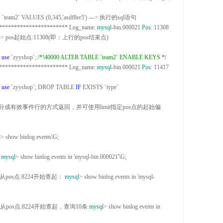
`team2` VALUES (0,345,'asdf8er5') --->
 执行的sql语句 
************************
 Log_name
: 
mysql
-bin.000021 
Pos
: 11308 
--------> pos起始点:11308
(即：上行的pos结束点)

 
use
 `zyyshop`; 
/*
!40000 ALTER TABLE `team2` ENABLE KEYS 
*/
************************
 Log_name
: 
mysql
-bin.000021 
Pos
: 11417
 
use
 `zyyshop`; DROP TABLE 
IF
 EXISTS `type`

l
>
 show binlog events\G; 

 
mysql
> show binlog events in 'mysql-bin.000021'
\G;

从pos点:
8224开始查起： 
mysql
> show binlog events in 'mysql-
，从pos点:
8224开始查起，查询10条 
mysql
> show binlog events in 