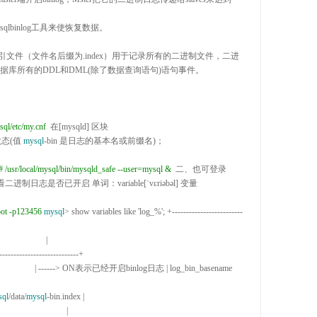
志索引文件（文件名后缀为
.index）用于记录所有的二进制文件，二进
据库所有的DDL和DML(除了数据查询语句)语句事件。 

ysql/etc/my.cnf
 在[mysqld] 区块

状态(值 
mysql
-
bin 是日志的基本名或前缀名)；

#
 /usr/local/mysql/bin/mysqld_safe --user=mysql &
 二、也可登录
日志是否已开启 单词：variable[ˈvɛriəbəl] 变量

root -p123456
mysql
> show variables like 'log_%'
; 
+-------------------------
                  | ------>
 ON表示已经开启binlog日志 
| log_bin_basename                       
sql
/data/
mysql
-bin.index |
