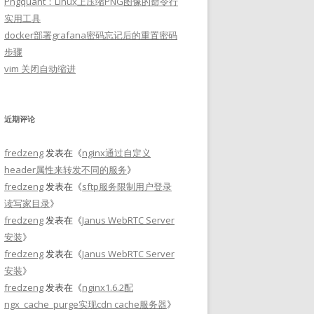
Pngquant：Linux上压缩PNG图像的命令行
实用工具
docker部署grafana密码忘记后的重置密码
步骤
vim 关闭自动缩进
近期评论
fredzeng
发表在《
nginx通过自定义
header属性来转发不同的服务
》
fredzeng
发表在《
sftp服务限制用户登录
读写家目录
》
fredzeng
发表在《
Janus WebRTC Server
安装
》
fredzeng
发表在《
Janus WebRTC Server
安装
》
fredzeng
发表在《
nginx1.6.2配
ngx_cache_purge实现cdn cache服务器
》