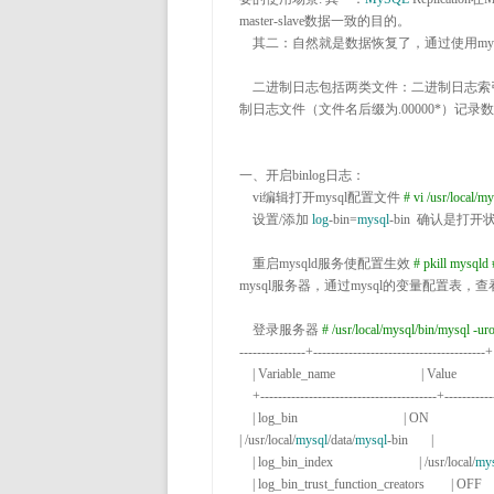
master-
slave数据一致的目的。 

    其二：自然就是数据恢复了，通过使用mysqlbinlog工具来使恢复数据。

    二进制日志包括两类文件：二进制日
制日志文件（文件名后缀为.00000*
）记录数
一、开启binlog日志：

    vi编辑打开mysql配置文件 
#
 vi /usr/local/m
    设置
/添加 
log
-bin=
mysql
-bin  确认是打开
    重启mysqld服务使配置生效 
#
 pkill mysqld
mysql服务器，通过mysql的变量配置表，查看二进制
    登录服务器 
#
 /usr/local/mysql/bin/mysql -u
---------------+---------------------------------------+

    | Variable_name                          | Value                                 |

    +----------------------------------------+---------------------------------------+

    | log_bin                                | ON                  
| /usr/local/
mysql
/data/
mysql
-bin       |

    | log_bin_index                          | /usr/local/
my
    | log_bin_trust_function_creators        | OFF                                   |
