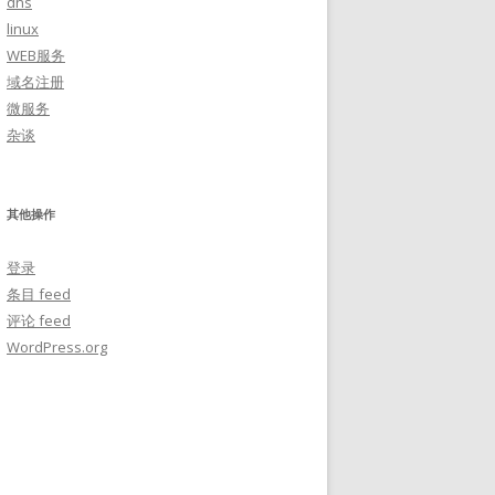
dns
linux
WEB服务
域名注册
微服务
杂谈
其他操作
登录
条目 feed
评论 feed
WordPress.org