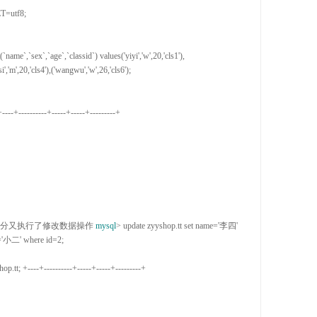
ET=
utf8;

(`name`,`sex`,`age`,`classid`) values('yiyi','w',20,'cls1'),
isi','m',20,'cls4'),('wangwu','w',26,'cls6'
);

+----+----------+-----+-----+---------+

时分又执行了修改数据操作 
mysql
> update zyyshop.tt set name='李四' 
e='小二' where id=2
;

shop.
tt; 
+----+----------+-----+-----+---------+
