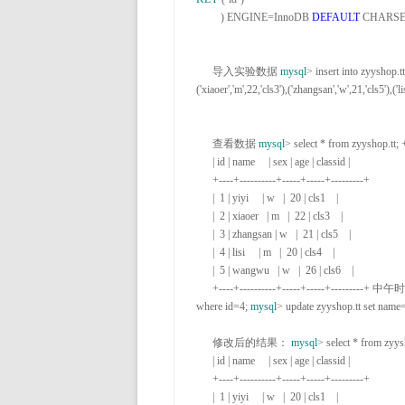
         ) ENGINE
=InnoDB 
DEFAULT
 CHARS
      导入实验数据 
mysql
> insert into zyyshop.tt
('xiaoer','m',22,'cls3'),('zhangsan','w',21,'cls5'),('l
      查看数据 
mysql
> select * from zyyshop.
tt; 
      | id | name     | sex | age | classid |

      +----+----------+-----+-----+---------+

      |  1 | yiyi     | w   |  20 | cls1    |

      |  2 | xiaoer   | m   |  22 | cls3    |

      |  3 | zhangsan | w   |  21 | cls5    |

      |  4 | lisi     | m   |  20 | cls4    |

      |  5 | wangwu   | w   |  26 | cls6    |

      +----+----------+-----+-----+---------+
 中午
where id=4
; 
mysql
> update zyyshop.tt set nam
      修改后的结果： 
mysql
> select * from zyy
      | id | name     | sex | age | classid |

      +----+----------+-----+-----+---------+

      |  1 | yiyi     | w   |  20 | cls1    |
