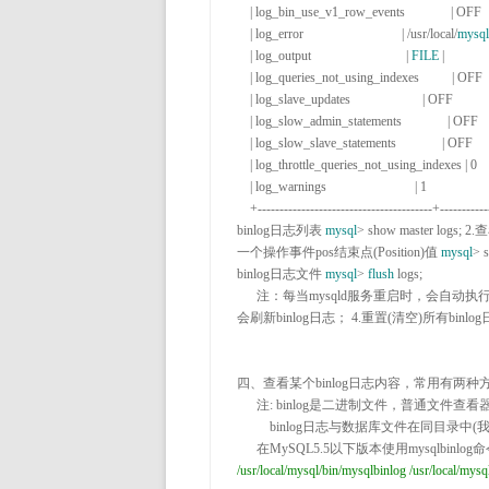
    | log_bin_use_v1_row_events              | OFF                                   |

    | log_error                              | /usr/local/
mysql
    | log_output                             | 
FILE
 |

    | log_queries_not_using_indexes          | OFF                                   |

    | log_slave_updates                      | OFF                                   |

    | log_slow_admin_statements              | OFF                                   |

    | log_slow_slave_statements              | OFF                                   |

    | log_throttle_queries_not_using_indexes | 0                                     |

    | log_warnings                           | 1                                     |

    +----------------------------------------+---------
binlog日志列表 
mysql
>
 show master logs; 
2.
查
一个操作事件pos结束点(Position)值 
mysql
>
 
binlog日志文件 
mysql
> 
flush
 logs;

      注：每当mysqld服务重启时，会自动
会刷新binlog日志； 
4.
重置(清空)所有binlog
四、查看某个binlog日志内容，常用有两种方
      注
:
 binlog是二进制文件，普通文件查看器ca
          binlog日志与数据库文件在
      在MySQL5
.5以下版本使用mysqlbinlo
/usr/local/mysql/bin/mysqlbinlog /usr/local/mys