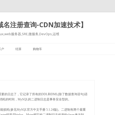
-域名注册查询-CDN加速技术】
x,web服务器,SRE,微服务,DevOps,运维
跳
至
帐户
结算
购物车
正
文
耗的时间，MySQL的二进制日志是事务安全型的。

能损耗(参见MySQL官方中文手册 5.1.24版)。二进制有两个最重
on在Master端开启binlog，Mster把它的二进制日志传递给slaves来达到