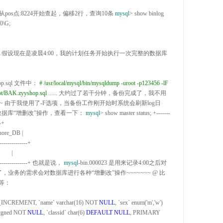
从pos点:
8224开始查起，偏移2行，查询10条 
mysql
> show binlog 
10
\G;

1.假设现在是凌晨4:00
，我的计划任务开始执行一次完整的数据库
op.
sql 文件中： 
#
 /usr/local/mysql/bin/mysqldump -uroot -p123456 -lF 
oot/BAK.zyyshop.sql
 ......
 大约过了若干分钟，备份完成了，我不用
~
 由于我使用了
-
F选项，当备份工作刚开始时系统会刷新log日
数据库“增删改”操作，查看一下： 
mysql
>
 show master status; 
+-------
-+

nore_DB |

      |

----------------+
 也就是说， 
mysql
-bin.000023 是用来记录4:
00之后对
上班了，业务的需求会对数据库进行各种“增删改”操作~~~~~~~
 @ 比
：

_INCREMENT,
 `name` varchar(
16) NOT 
NULL
,
 `sex` enum(
'm','w') 
signed NOT 
NULL
,
 `classid` char(
6) 
DEFAULT
NULL
,
 PRIMARY 