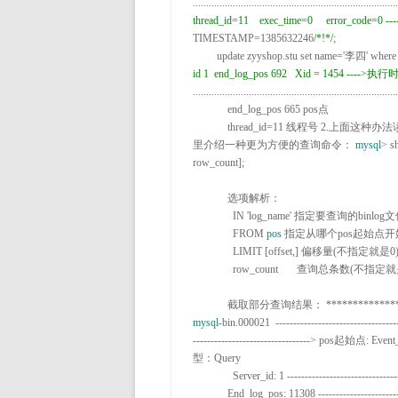
.............................................................................
thread_id=11    exec_time=0     error_code
TIMESTAMP=1385632246
/*
!
*/
;

         update zyyshop
.stu set name='李四' where id=
.............................................................................
             end_log_pos 
665
 pos点

             thread_id
=11
 线程号 
2.
上面这种办法读
里介绍一种更为方便的查询命令： 
mysql
> s
row_count];

             选项解析：

               IN 
'log_name'
 指定要查询的binlog文
               FROM 
pos
 指定从哪个pos起始点开
               LIMIT [offset
,
] 偏移量(不指定就是0)
               row_count       查询总条数(不指定就是所有行)

             截取部分查询结果： 
*************
mysql
-bin.000021  ----------------------------------
---------------------------------> pos起始点:
 Event
型：Query

               Server_id
: 1 ------------------------------
             End_log_pos
: 11308 --------------------