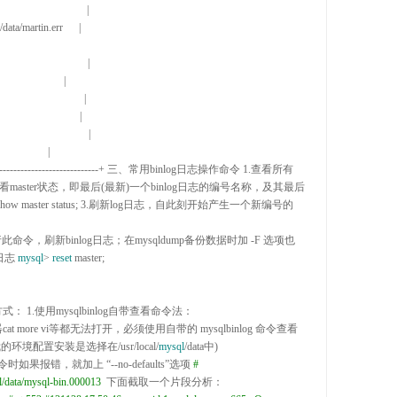
/data/martin.err      |

------------------------------+
 三、常用binlog日志操作命令 
1.
查看所有
看master状态，即最后(最新)一个binlog日志的编号名称，及其最后
show master status; 
3.
刷新log日志，自此刻开始产生一个新编号的
执行此命令，刷新binlog日志；在mysqldump备份数据时加 
-
F 选项也
日志 
mysql
> 
reset
 master;

式： 
1.
使用mysqlbinlog自带查看命令法：

t more vi等都无法打开，必须使用自带的 mysqlbinlog 命令查看

同目录中(我的环境配置安装是选择在
/usr/local/
mysql
/
data中)

g命令时如果报错，就加上 “--no-
defaults”选项 
#
ql/data/mysql-bin.000013
 下面截取一个片段分析： 