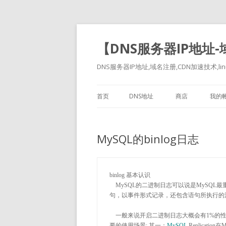
【DNS服务器IP地址
DNS服务器IP地址,域名注册,CDN加速技术,linu
首页
DNS地址
商店
我的
MySQL的binlog日志
binlog 基本认识

    MySQL的二进制日志可以说是MySQL最重要的日志了，它记录了所有的DDL和DML(除了数据查询语句)语
句，以事件形式记录，还包含语句所执行的消
    一般来说开启二进制日志大概会有1
%的性
要的使用场景:
 其一：
MySQL
 Replicati