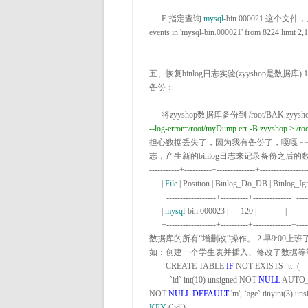
      E
.指定查询 
mysql
-bin.000021 这个文件，
events in 'mysql-bin.000021' from 8224 limit 2,
五、恢复binlog日志实验(zyyshop是数据库) 
备份：

      将zyyshop数据库备份到 
/root/BAK.zyysh
--log-error=/root/myDump.err -B zyyshop > /r
担心数据丢失了，因为我有备份了，嘎嘎
~~
志，产生新的binlog日志来记录备份之后的
-----------+----------+--------------+-----------------
      | 
File
 | Position | Binlog_Do_DB | Binlog_Ig
      +------------------+----------+--------------+------------------+

      | 
mysql
-bin.000023 |      120 |              |            
      +------------------+----------+--------------+--
数据库的所有“增删改”操作。 
2.早9:00
如：创建一个学生表并插入、修改了数据等等
        CREATE TABLE 
IF
 NOT EXISTS `tt` (

          `id` int(
10) unsigned NOT 
NULL
 AUTO
NOT 
NULL
DEFAULT
 'm',
 `age` tinyint(
3) un
KEY
 (`id`)
