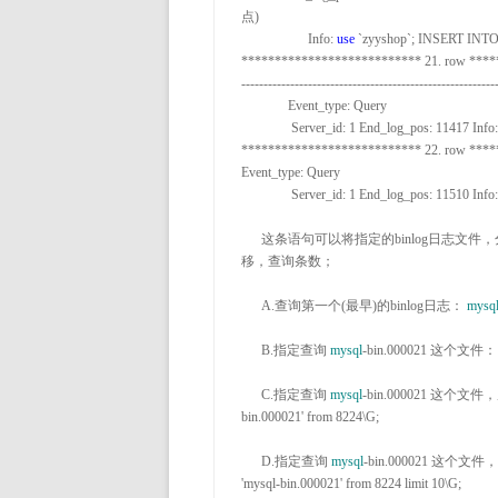
点)

                    Info
: 
use
 `zyyshop`; INSERT INTO 
*************************** 21. row ***
--------------------------------------------------
              Event_type
:
 Query

               Server_id
: 1
 End_log_pos
: 11417
 Info
:
*************************** 22. row ***
Event_type
:
 Query

               Server_id
: 1
 End_log_pos
: 11510
 Info
:
      这条语句可以将指定的binlog日志文件，分成有效事件行的方式返回，并可使用limit指定pos点的起始偏
移，查询条数；

      A
.
查询第一个(最早)的binlog日志： 
mysq
      B
.指定查询 
mysql
-bin.000021
 这个文件：
      C
.指定查询 
mysql
-bin.000021 这个文件，
bin.000021' from 8224
\G;

      D
.指定查询 
mysql
-bin.000021 这个文件
'mysql-bin.000021' from 8224 limit 10
\G;
