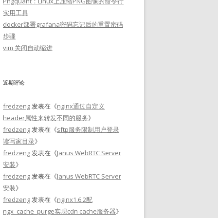
Pngquant：Linux上压缩PNG图像的命令行
实用工具
docker部署grafana密码忘记后的重置密码
步骤
vim 关闭自动缩进
近期评论
fredzeng
发表在《
nginx通过自定义
header属性来转发不同的服务
》
fredzeng
发表在《
sftp服务限制用户登录
读写家目录
》
fredzeng
发表在《
Janus WebRTC Server
安装
》
fredzeng
发表在《
Janus WebRTC Server
安装
》
fredzeng
发表在《
nginx1.6.2配
ngx_cache_purge实现cdn cache服务器
》