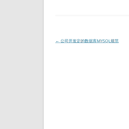
文
←
公司开发定的数据库MYSQL规范
章
导
航