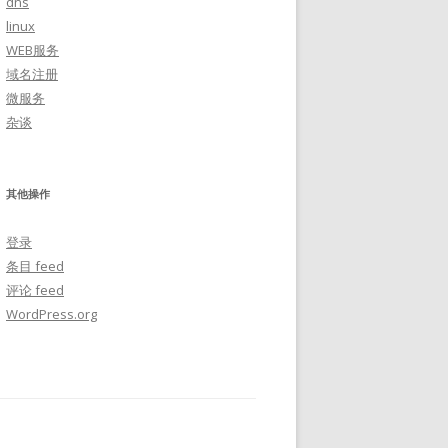
dns
linux
WEB服务
域名注册
微服务
杂谈
其他操作
登录
条目 feed
评论 feed
WordPress.org