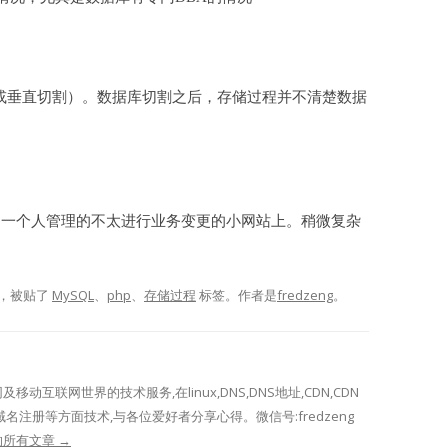
或垂直切割）。数据库切割之后，存储过程并不清楚数据
都是同一个人管理的不太进行业务变更的小网站上。稍微复杂
，被贴了
MySQL
、
php
、
存储过程
标签。
作者是
fredzeng
。
网及移动互联网世界的技术服务,在linux,DNS,DNS地址,CDN,CDN
域名注册等方面技术,与各位爱好者分享心得。微信号:fredzeng
表的所有文章
→