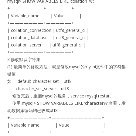
mysql> SHOW VARIABLES LIKE ‘collation_%’;
+———————-+—————–+
| Variable_name | Value |
+———————-+—————–+
| collation_connection | utf8_general_ci |
| collation_database | utf8_general_ci |
| collation_server | utf8_general_ci |
+———————-+—————–+
3.修改默认字符集
(1) 最简单的修改方法，就是修改mysql的my.ini文件中的字符集
键值，
如 default-character-set = utf8
character_set_server = utf8
修改完后，重启mysql的服务，service mysql restart
使用 mysql> SHOW VARIABLES LIKE ‘character%’;查看，发
现数据库编码均已改成utf8
+————————–+———————————+
| Variable_name | Value |
+————————–+———————————+