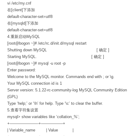
vi /etc/my.cnf
在[client]下添加
default-character-set=utf8
在[mysqld]下添加
default-character-set=utf8
4.重新启动MySQL
[root@bogon ~]# /etc/rc.d/init.d/mysql restart
Shutting down MySQL [ 确定 ]
Starting MySQL. [ 确定 ]
[root@bogon ~]# mysql -u root -p
Enter password:
Welcome to the MySQL monitor. Commands end with ; or \g.
Your MySQL connection id is 1
Server version: 5.1.22-rc-community-log MySQL Community Edition
(GPL)
Type ‘help;’ or ‘\h’ for help. Type ‘\c’ to clear the buffer.
5.查看字符集设置
mysql> show variables like ‘collation_%’;
+———————-+—————–+
| Variable_name | Value |