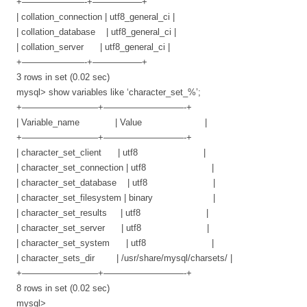
+———————-+—————–+
| collation_connection | utf8_general_ci |
| collation_database | utf8_general_ci |
| collation_server | utf8_general_ci |
+———————-+—————–+
3 rows in set (0.02 sec)
mysql> show variables like ‘character_set_%’;
+————————–+—————————-+
| Variable_name | Value |
+————————–+—————————-+
| character_set_client | utf8 |
| character_set_connection | utf8 |
| character_set_database | utf8 |
| character_set_filesystem | binary |
| character_set_results | utf8 |
| character_set_server | utf8 |
| character_set_system | utf8 |
| character_sets_dir | /usr/share/mysql/charsets/ |
+————————–+—————————-+
8 rows in set (0.02 sec)
mysql>