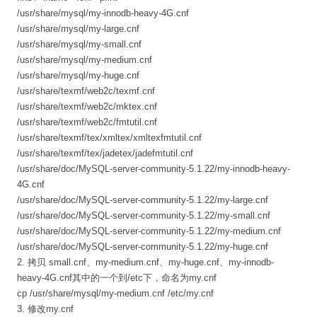
/usr/share/mysql/my-innodb-heavy-4G.cnf
/usr/share/mysql/my-large.cnf
/usr/share/mysql/my-small.cnf
/usr/share/mysql/my-medium.cnf
/usr/share/mysql/my-huge.cnf
/usr/share/texmf/web2c/texmf.cnf
/usr/share/texmf/web2c/mktex.cnf
/usr/share/texmf/web2c/fmtutil.cnf
/usr/share/texmf/tex/xmltex/xmltexfmtutil.cnf
/usr/share/texmf/tex/jadetex/jadefmtutil.cnf
/usr/share/doc/MySQL-server-community-5.1.22/my-innodb-heavy-
4G.cnf
/usr/share/doc/MySQL-server-community-5.1.22/my-large.cnf
/usr/share/doc/MySQL-server-community-5.1.22/my-small.cnf
/usr/share/doc/MySQL-server-community-5.1.22/my-medium.cnf
/usr/share/doc/MySQL-server-community-5.1.22/my-huge.cnf
2. 拷贝 small.cnf、my-medium.cnf、my-huge.cnf、my-innodb-
heavy-4G.cnf其中的一个到/etc下，命名为my.cnf
cp /usr/share/mysql/my-medium.cnf /etc/my.cnf
3. 修改my.cnf