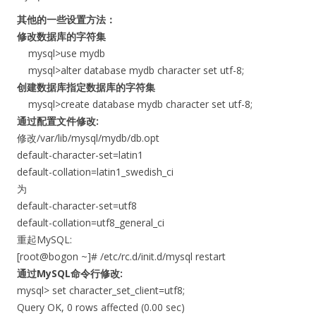
其他的一些设置方法：
修改数据库的字符集
mysql>use mydb
mysql>alter database mydb character set utf-8;
创建数据库指定数据库的字符集
mysql>create database mydb character set utf-8;
通过配置文件修改:
修改/var/lib/mysql/mydb/db.opt
default-character-set=latin1
default-collation=latin1_swedish_ci
为
default-character-set=utf8
default-collation=utf8_general_ci
重起MySQL:
[root@bogon ~]# /etc/rc.d/init.d/mysql restart
通过MySQL命令行修改:
mysql> set character_set_client=utf8;
Query OK, 0 rows affected (0.00 sec)