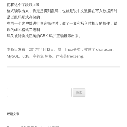
们将这个字段以utf8
格式读取出来，肯定是得到乱码，也就是说中文数据在写入数据库时
是以乱码形式存储的，
在同一个客户端进行查询操作时，做了一套和写入时相反的操作，错
误的utf8 格式二进制
码又被转换成正确的GBK 码并正确显示出来。
本条目发布于
2017年4月12日
。属于
linux
分类，被贴了
character
、
MySQL
、
utf8
、
字符集
标签。
作者是
fredzeng
。
搜
索：
近期文章