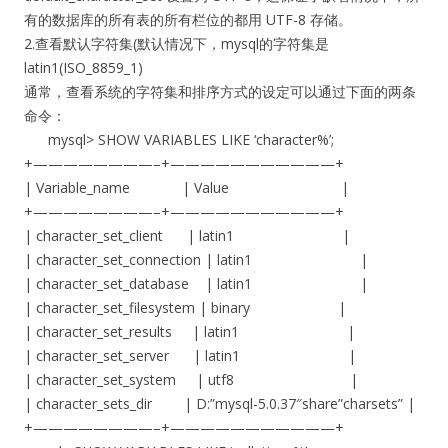
有的数据库的所有表的所有栏位的都用 UTF-8 存储。
2.查看默认字符集(默认情况下，mysql的字符集是
latin1(ISO_8859_1)
通常，查看系统的字符集和排序方式的设定可以通过下面的两条
命令：
mysql> SHOW VARIABLES LIKE ‘character%’;
+————————–+———————————+
| Variable_name | Value |
+————————–+———————————+
| character_set_client | latin1 |
| character_set_connection | latin1 |
| character_set_database | latin1 |
| character_set_filesystem | binary |
| character_set_results | latin1 |
| character_set_server | latin1 |
| character_set_system | utf8 |
| character_sets_dir | D:”mysql-5.0.37″share”charsets” |
+————————–+———————————+