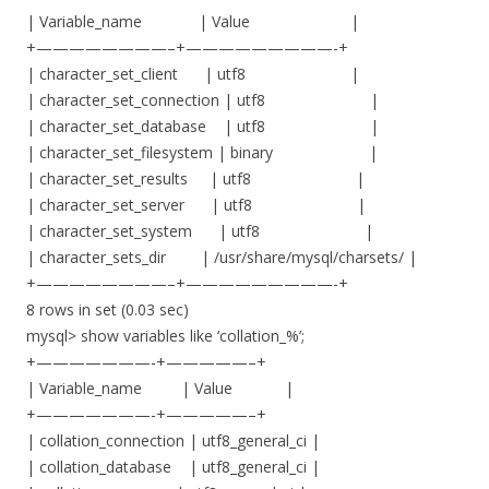
| Variable_name | Value |
+————————–+—————————-+
| character_set_client | utf8 |
| character_set_connection | utf8 |
| character_set_database | utf8 |
| character_set_filesystem | binary |
| character_set_results | utf8 |
| character_set_server | utf8 |
| character_set_system | utf8 |
| character_sets_dir | /usr/share/mysql/charsets/ |
+————————–+—————————-+
8 rows in set (0.03 sec)
mysql> show variables like ‘collation_%’;
+———————-+—————–+
| Variable_name | Value |
+———————-+—————–+
| collation_connection | utf8_general_ci |
| collation_database | utf8_general_ci |