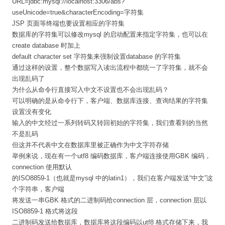
URL=jdbc:mysql://localhost:3306/abs?
useUnicode=true&characterEncoding=字符集
JSP 页面等终端也要设置相应的字符集
数据库的字符集可以修改mysql 的启动配置来指定字符集，也可以在
create database 时加上
default character set 字符集来强制设置database 的字符集
通过这样的设置，整个数据写入读出流程中都统一了字符集，就不会
出现乱码了
为什么从命令行直接写入中文不设置也不会出现乱码？
可以明确的是从命令行下，客户端、数据库连接、查询结果的字符集
设置没有变化
输入的中文经过一系列转码又转回初始的字符集，我们查看到的当然
不是乱码
但这并不代表中文在数据库里被正确作为中文字符存储
举例来说，现在有一个utf8 编码数据库，客户端连接使用GBK 编码，
connection 使用默认
的ISO8859-1（也就是mysql 中的latin1），我们在客户端发送“中文”这
个字符串，客户端
将发送一串GBK 格式的二进制码给connection 层，connection 层以
ISO8859-1 格式将这段
二进制码发送给数据库，数据库将这段编码以utf8 格式存储下来，我