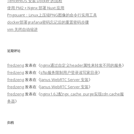
TencentOS 安装 Docker 的流程
使用 PM2 + Nginx 部署 Nuxt 应用
Pngquant：Linux上压缩PNG图像的命令行实用工具
docker部署grafana密码忘记后的重置密码步骤
vim 关闭自动缩进
近期评论
fredzeng
发表在《
nginx通过自定义header属性来转发不同的服务
》
fredzeng
发表在《
sftp服务限制用户登录读写家目录
》
fredzeng
发表在《
Janus WebRTC Server 安装
》
fredzeng
发表在《
Janus WebRTC Server 安装
》
fredzeng
发表在《
nginx1.6.2配ngx_cache_purge实现cdn cache服
务器
》
归档