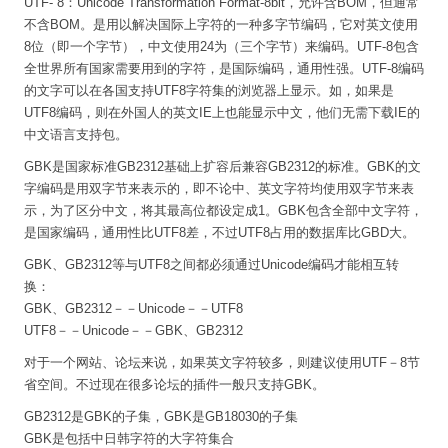
UTF- 8：Unicode Transformation Format-8bit，允许含BOM，但通常
不含BOM。是用以解决国际上字符的一种多字节编码，它对英文使用
8位（即一个字节），中文使用24为（三个字节）来编码。UTF-8包含
全世界所有国家需要用到的字符，是国际编码，通用性强。UTF-8编码
的文字可以在各国支持UTF8字符集的浏览器上显示。如，如果是
UTF8编码，则在外国人的英文IE上也能显示中文，他们无需下载IE的
中文语言支持包。
GBK是国家标准GB2312基础上扩容后兼容GB2312的标准。GBK的文
字编码是用双字节来表示的，即不论中、英文字符均使用双字节来表
示，为了区分中文，将其最高位都设定成1。GBK包含全部中文字符，
是国家编码，通用性比UTF8差，不过UTF8占用的数据库比GBD大。
GBK、GB2312等与UTF8之间都必须通过Unicode编码才能相互转
换：
GBK、GB2312－－Unicode－－UTF8
UTF8－－Unicode－－GBK、GB2312
对于一个网站、论坛来说，如果英文字符较多，则建议使用UTF－8节
省空间。不过现在很多论坛的插件一般只支持GBK。
GB2312是GBK的子集，GBK是GB18030的子集
GBK是包括中日韩字符的大字符集合