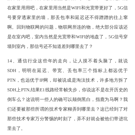
在家里用用吧，在家里用当然是WIFI和光宽带更好了，5G信
号要穿透家里的墙，那丢包率和延迟还不得蹭蹭的往上窜
啊。回到物联网的问题，物联网所连的物，绝大部分应该还
是在室内吧，室内当然是光宽带和WIFI的地盘了，5G信号穿
墙到室内，那信号还不知道差到哪里去了？
14、通信行业这些年的走向，让人摸不着头脑了，就说
SDH，明明在延迟、带宽、丢包率三个指标上都远优于
PTN，也远优于IP网，却被说成是淘汰技术，许多地方拆了
SDH上PTN,结果E1线路经常帧失步，你说这不是在开历史的
倒车么？这说明一些人的确可以颠倒黑白，指鹿为马啊？我
们还要被那些所谓的技术专家糊弄到哪里去？这已经到了对
那些技术专家万分警惕的时刻了，弄不好就会被他们带进坑
里去了。