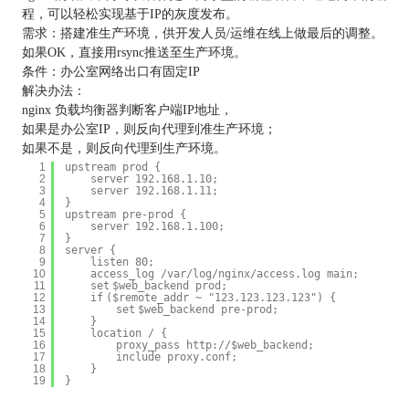
程，可以轻松实现基于IP的灰度发布。
需求：搭建准生产环境，供开发人员/运维在线上做最后的调整。
如果OK，直接用rsync推送至生产环境。
条件：办公室网络出口有固定IP
解决办法：
nginx 负载均衡器判断客户端IP地址，
如果是办公室IP，则反向代理到准生产环境；
如果不是，则反向代理到生产环境。
1
upstream prod {
2
server 192.168.1.10;
3
server 192.168.1.11;
4
}
5
upstream pre-prod {
6
server 192.168.1.100;
7
}
8
server {
9
listen 80;
10
access_log
/var/log/nginx/access
.log main;
11
set
$web_backend prod;
12
if
($remote_addr ~
"123.123.123.123"
) {
13
set
$web_backend pre-prod;
14
}
15
location / {
16
proxy_pass http:
//
$web_backend;
17
include proxy.conf;
18
}
19
}