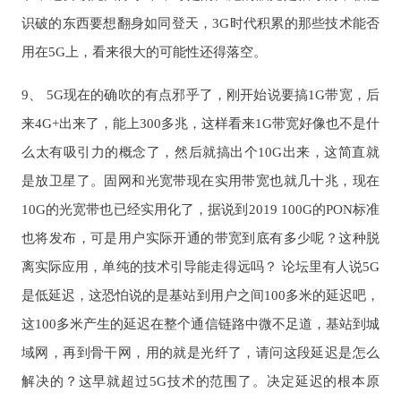
识破的东西要想翻身如同登天，3G时代积累的那些技术能否
用在5G上，看来很大的可能性还得落空。
9、 5G现在的确吹的有点邪乎了，刚开始说要搞1G带宽，后
来4G+出来了，能上300多兆，这样看来1G带宽好像也不是什
么太有吸引力的概念了，然后就搞出个10G出来，这简直就
是放卫星了。固网和光宽带现在实用带宽也就几十兆，现在
10G的光宽带也已经实用化了，据说到2019 100G的PON标准
也将发布，可是用户实际开通的带宽到底有多少呢？这种脱
离实际应用，单纯的技术引导能走得远吗？ 论坛里有人说5G
是低延迟，这恐怕说的是基站到用户之间100多米的延迟吧，
这100多米产生的延迟在整个通信链路中微不足道，基站到城
域网，再到骨干网，用的就是光纤了，请问这段延迟是怎么
解决的？这早就超过5G技术的范围了。决定延迟的根本原