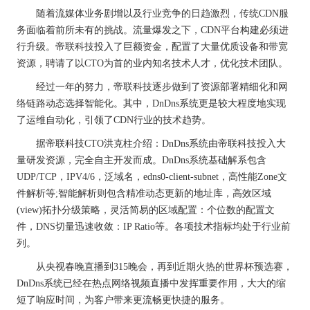
随着流媒体业务剧增以及行业竞争的日趋激烈，传统CDN服
务面临着前所未有的挑战。流量爆发之下，CDN平台构建必须进
行升级。帝联科技投入了巨额资金，配置了大量优质设备和带宽
资源，聘请了以CTO为首的业内知名技术人才，优化技术团队。
经过一年的努力，帝联科技逐步做到了资源部署精细化和网
络链路动态选择智能化。其中，DnDns系统更是较大程度地实现
了运维自动化，引领了CDN行业的技术趋势。
据帝联科技CTO洪克柱介绍：DnDns系统由帝联科技投入大
量研发资源，完全自主开发而成。DnDns系统基础解系包含
UDP/TCP，IPV4/6，泛域名，edns0-client-subnet，高性能Zone文
件解析等;智能解析则包含精准动态更新的地址库，高效区域
(view)拓扑分级策略，灵活简易的区域配置：个位数的配置文
件，DNS切量迅速收敛：IP Ratio等。各项技术指标均处于行业前
列。
从央视春晚直播到315晚会，再到近期火热的世界杯预选赛，
DnDns系统已经在热点网络视频直播中发挥重要作用，大大的缩
短了响应时间，为客户带来更流畅更快捷的服务。