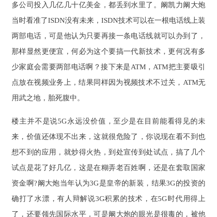
多公司投入几亿几十亿美金，都丢到水里了。阚凯力阚大炮
当时看准了ISDN没有未来，ISDN技术可以在一根电话线上装
两部电话，可是他认为只要再接一条电话线就可以办到了，
那样显然更便宜，何必为这个要搞一代新技术，更何况有多
少家庭会需要两部电话啊？接下来是ATM，ATM把主要吸引
点放在视频业务上，结果同样因为视频技术不过关，ATM无
用武之地，胎死腹中。
楼主并不是说5G永远没价值，至少是在目前能看得见的未
来，价值还体现不出来，这就很危险了，你说现在看不到也
想不到的应用，就炒得火热，到处宣传到处试点，搞了几个
试点是花了好几亿，这是在糊弄老百姓啊，还是在套取国家
资金啊?阚大炮当年认为3G是皇帝的新装，结果3G的投资的
确打了水漂，有人辩解说3G积累的技术，在5G时代用得上
了，还要领先国际水平，可是阚大炮的眼光是很毒的，被他