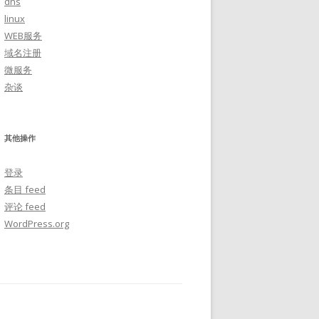
dns
linux
WEB服务
域名注册
微服务
杂谈
其他操作
登录
条目 feed
评论 feed
WordPress.org