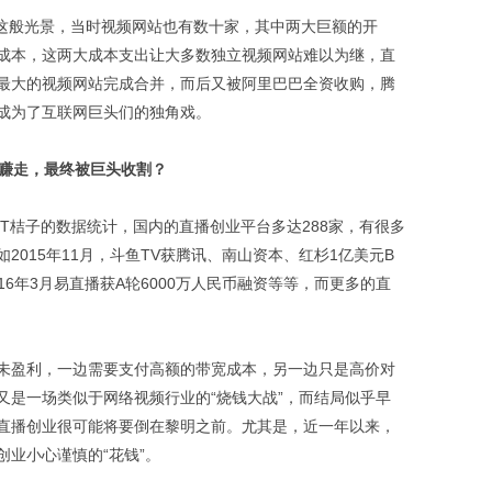
这般光景，当时视频网站也有数十家，其中两大巨额的开
成本，这两大成本支出让大多数独立视频网站难以为继，直
最大的视频网站完成合并，而后又被阿里巴巴全资收购，腾
成为了互联网巨头们的独角戏。
N赚走，最终被巨头收割？
T桔子的数据统计，国内的直播创业平台多达288家，有很多
2015年11月，斗鱼TV获腾讯、南山资本、红杉1亿美元B
16年3月易直播获A轮6000万人民币融资等等，而更多的直
未盈利，一边需要支付高额的带宽成本，另一边只是高价对
又是一场类似于网络视频行业的“烧钱大战”，而结局似乎早
直播创业很可能将要倒在黎明之前。尤其是，近一年以来，
业小心谨慎的“花钱”。