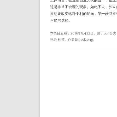
总体而言，在直播创业大火的当下，创业
这是非常不合理的现象。如此下去，独立
果想要改变这种不利的局面，第一步或许
不错的选择。
本条目发布于
2016年8月22日
。属于
cdn
分类
讯云
标签。
作者是
fredzeng
。