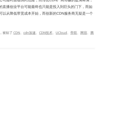
公司随时面临倒闭危险，而传统CDN厂商却赚的盆满钵满，
的直播创业平台可能最终也只能是投入到巨头的门下，而如
可以从降低带宽成本开始，而创新的CDN服务商无疑是一个
，被贴了
CDN
、
cdn加速
、
CDN技术
、
UCloud
、
帝联
、
网宿
、
腾