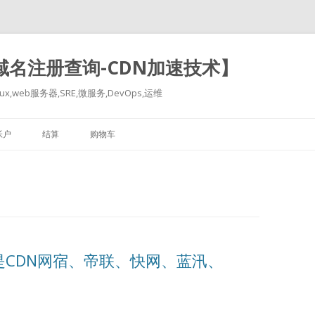
-域名注册查询-CDN加速技术】
x,web服务器,SRE,微服务,DevOps,运维
跳
至
帐户
结算
购物车
正
文
CDN网宿、帝联、快网、蓝汛、