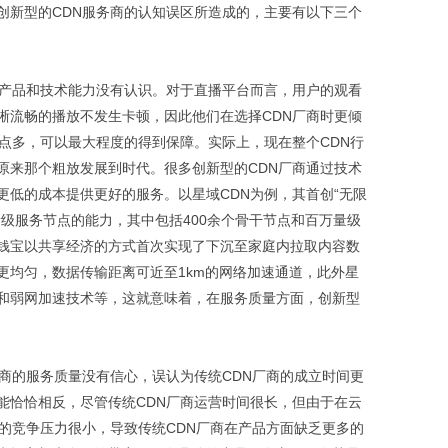
创新型的CDN服务商的认知误区所造成的，主要有以下三个
的产品和技术能力没有认识。对于直播平台而言，用户的观看
晰流畅的播放不发生卡顿，因此他们在选择CDN厂商时更倾
节点多，可以最大程度的得到保障。实际上，现在整个CDN行
原来那个粗放发展到时代。很多创新型的CDN厂商通过技术
更低的成本提供更好的服务。以星域CDN为例，其首创“无限
级服务节点的能力，其中包括400余个骨干节点和百万量级
钱宝以共享经济的方式首次实现了下沉至家庭内拉取内容数
更均匀，数据传输距离可近至1km的网络加速通道，此外星
和弱网加速技术等，这就意味着，在服务质量方面，创新型
厂商的服务质量没有信心，误认为传统CDN厂商的成立时间更
能恰恰相反，尽管传统CDN厂商运营时间很长，但由于在云
临的竞争压力很小，导致传统CDN厂商在产品方面缺乏更多的