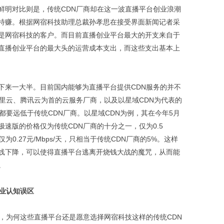
鲜明对比则是，传统CDN厂商却在这一波直播平台创业浪潮
特赚。根据网宿科技助理总裁孙孝思在接受界面新闻记者采
台是网宿科技的客户。而目前直播创业平台最大的开支来自于
家直播创业平台的最大头的运营成本支出，而这些支出基本上
下来一大半。目前国内能够为直播平台提供CDN服务的并不
阿里云、腾讯云为首的云服务厂商，以及以星域CDN为代表的
都要远低于传统CDN厂商。以星域CDN为例，其在今年5月
速版的价格仅为传统CDN厂商的十分之一，仅为0.5
为0.27元/Mbps/天，只相当于传统CDN厂商的5%。这样
线下降，可以使得直播平台逃离开烧钱大战的魔咒，从而能
。
行业认知误区
宜，为何这些直播平台还是愿意选择网宿科技这样的传统CDN