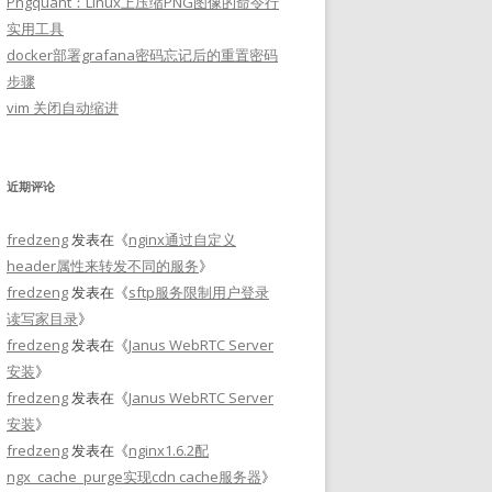
Pngquant：Linux上压缩PNG图像的命令行
实用工具
docker部署grafana密码忘记后的重置密码
步骤
vim 关闭自动缩进
近期评论
fredzeng
发表在《
nginx通过自定义
header属性来转发不同的服务
》
fredzeng
发表在《
sftp服务限制用户登录
读写家目录
》
fredzeng
发表在《
Janus WebRTC Server
安装
》
fredzeng
发表在《
Janus WebRTC Server
安装
》
fredzeng
发表在《
nginx1.6.2配
ngx_cache_purge实现cdn cache服务器
》