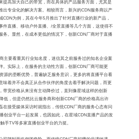
来提高加大自己的带宽，而在具体的产品服务方面，尤其是
推出专业化的解决方案。相较而言，新兴的CDN服务商以产
域CDN为例，其在今年5月推出了针对直播行业的新产品，
事件直播、移动户外直播、/全景直播等几个方面，这使得不
服务。显然，在成本更低的情况下，创新CDN厂商对于直播
厂商主要看重其行业知名度，迷信其之前服务过的知名企业案
伴。实际上，在服务的主动性方面，创新CDN厂商可能更
着资源的垄断优势，普遍缺乏服务意识，更多的将直播平台看
意味着并不会真正从合作伙伴的角度去着手解决问题，而更
，带宽价格从来没有主动降价过，直到像星域这样的创新
降低，但是仍然比云服务商和创新CDN厂商的价格高出许
O陈磊在接受媒体采访时就指出，传统CDN厂商的服务心态有问
直播创业平台一起发展，也因如此，在星域CDN直播产品的发
触手TV等多家直播创业平台的力挺。