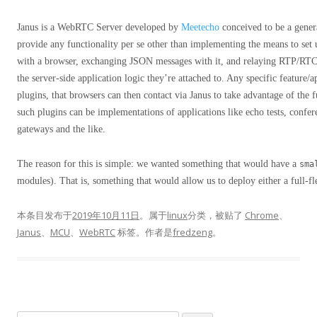
Janus is a WebRTC Server developed by
Meetecho
conceived to be a genera
provide any functionality per se other than implementing the means to 
with a browser, exchanging JSON messages with it, and relaying RTP/RT
the server-side application logic they’re attached to. Any specific feature/a
plugins, that browsers can then contact via Janus to take advantage of the 
such plugins can be implementations of applications like echo tests, confe
gateways and the like.
The reason for this is simple: we wanted something that would have a
sma
modules). That is, something that would allow us to deploy either a full-f
本条目发布于
2019年10月11日
。属于
linux
分类，被贴了
Chrome
、
Janus
、
MCU
、
WebRTC
标签。
作者是
fredzeng
。