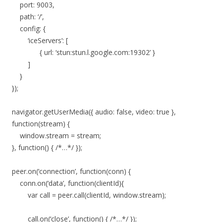
port: 9003,
path: ‘/’,
config: {
‘iceServers’: [
{ url: ‘stun:stun.l.google.com:19302’ }
]
}
});
navigator.getUserMedia({ audio: false, video: true },
function(stream) {
window.stream = stream;
}, function() { /*…*/ });
peer.on(‘connection’, function(conn) {
conn.on(‘data’, function(clientId){
var call = peer.call(clientId, window.stream);
call.on(‘close’, function() { /*…*/ });