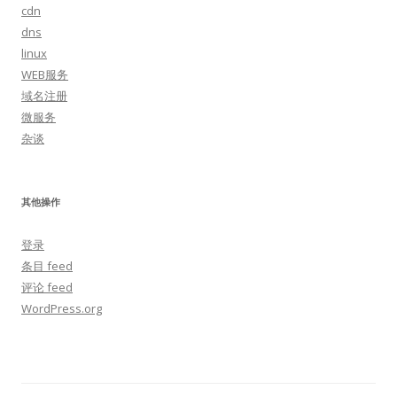
cdn
dns
linux
WEB服务
域名注册
微服务
杂谈
其他操作
登录
条目 feed
评论 feed
WordPress.org