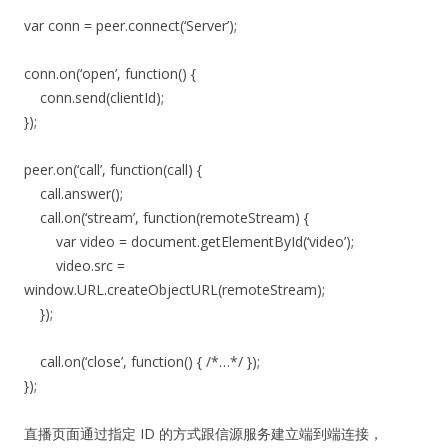
var conn = peer.connect(‘Server’);
conn.on(‘open’, function() {
conn.send(clientId);
});
peer.on(‘call’, function(call) {
call.answer();
call.on(‘stream’, function(remoteStream) {
var video = document.getElementById(‘video’);
video.src =
window.URL.createObjectURL(remoteStream);
});
call.on(‘close’, function() { /*…*/ });
});
直播页面通过指定 ID 的方式跟信源服务建立端到端连接，