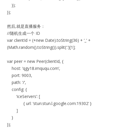
});
});
然后,就是直播服务：
//随机生成一个 ID
var clientId = (+new Date).toString(36) + ‘_’ +
(Math.random().toString()).split(‘.’)[1];
var peer = new Peer(clientId, {
host: ‘qgy18.imququ.com’,
port: 9003,
path: ‘/’,
config: {
‘iceServers’: [
{ url: ‘stun:stun.l.google.com:19302’ }
]
}
});