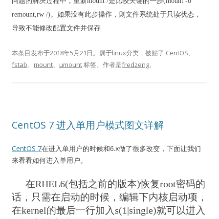
问题的解决过程中，重新mount /是比较关键的一步(mount -o
remount,rw /)。如果没有此步操作，则文件系统处于只读状态，
导致不能修改配置文件并保存
本条目发布于
2018年5月21日
。属于
linux
分类，被贴了
CentOS
、
fstab
、
mount
、
umount
标签。
作者是
fredzeng
。
CentOS 7 进入单用户模式图文详解
CentOS 7
在进入单用户的时候和6.x做了很多改变，下面让我们
来看看如何进入单用户。
在RHEL6(包括之前的版本)恢复root密码的
话，只需在启动的时候，编辑下内核启动项，
在kernel的最后一行加入s(1|single)就可以进入