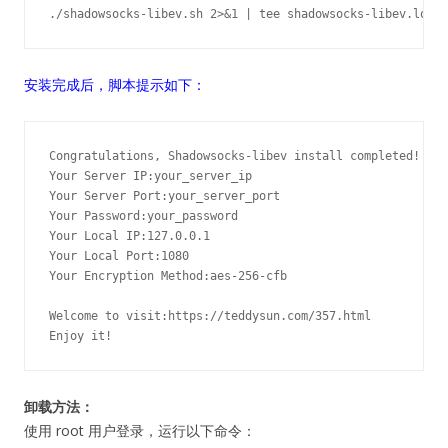
./shadowsocks-libev.sh 2>&1 | tee shadowsocks-libev.log
安装完成后，脚本提示如下：
Congratulations, Shadowsocks-libev install completed!

Your Server IP:your_server_ip

Your Server Port:your_server_port

Your Password:your_password

Your Local IP:127.0.0.1

Your Local Port:1080

Your Encryption Method:aes-256-cfb

Welcome to visit:https://teddysun.com/357.html

Enjoy it!
卸载方法：
使用 root 用户登录，运行以下命令：