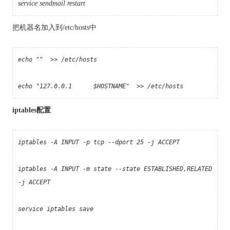
service sendmail res
tar
t
把机器名加入到/etc/hosts中
echo "" >> /etc/hosts
echo "127.0.0.1 $HOSTNAME" >> /etc/hosts
iptables配置
iptables
-A INPUT -p tcp --dport 25 -j ACCEPT
iptables
-A INPUT -m state --state ESTABLISHED,RELATED
-j ACCEPT
service
iptables
save