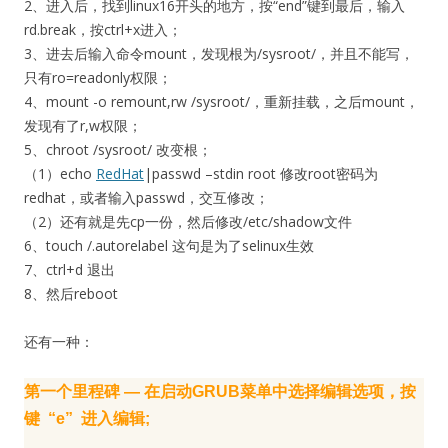
2、进入后，找到linux16开头的地方，按“end”键到最后，输入
rd.break，按ctrl+x进入；
3、进去后输入命令mount，发现根为/sysroot/，并且不能写，
只有ro=readonly权限；
4、mount -o remount,rw /sysroot/，重新挂载，之后mount，
发现有了r,w权限；
5、chroot /sysroot/ 改变根；
（1）echo
RedHat
|passwd –stdin root 修改root密码为
redhat，或者输入passwd，交互修改；
（2）还有就是先cp一份，然后修改/etc/shadow文件
6、touch /.autorelabel 这句是为了selinux生效
7、ctrl+d 退出
8、然后reboot
还有一种：
第一个里程碑 — 在启动GRUB菜单中选择编辑选项，按
键 “e” 进入编辑;