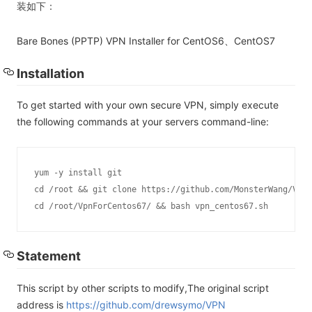
装如下：
Bare Bones (PPTP) VPN Installer for CentOS6、CentOS7
Installation
To get started with your own secure VPN, simply execute
the following commands at your servers command-line:
yum -y install git

cd /root && git clone https://github.com/MonsterWang/VpnF
cd /root/VpnForCentos67/ && bash vpn_centos67.sh 
Statement
This script by other scripts to modify,The original script
address is
https://github.com/drewsymo/VPN