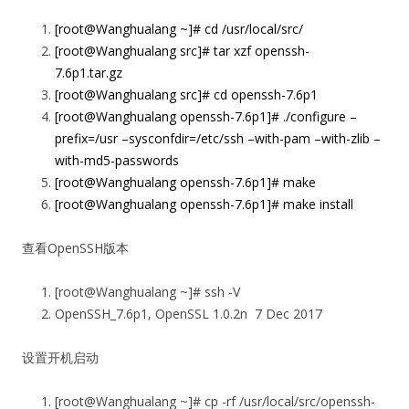
[root@Wanghualang ~]# cd /usr/local/src/
[root@Wanghualang src]# tar xzf openssh-
7.6p1.tar.gz
[root@Wanghualang src]# cd openssh-7.6p1
[root@Wanghualang openssh-7.6p1]# ./configure
–
prefix
=/usr
–sysconfdir
=/etc/ssh –with-pam –with-zlib –
with-md5-passwords
[root@Wanghualang openssh-7.6p1]# make
[root@Wanghualang openssh-7.6p1]# make install
查看OpenSSH版本
[root@Wanghualang ~]# ssh -V
OpenSSH_7.6p1, OpenSSL 1.0.2n 7 Dec 2017
设置开机启动
[root@Wanghualang ~]# cp -rf /usr/local/src/openssh-