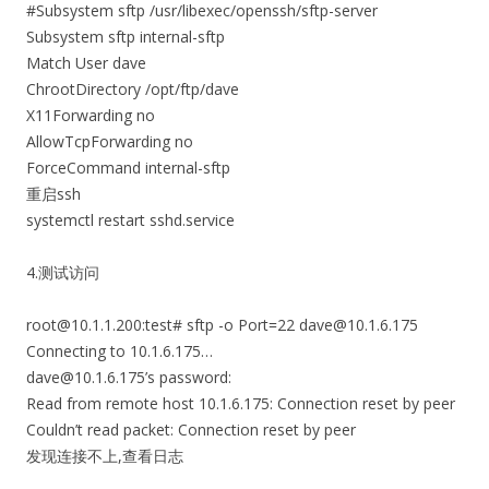
#Subsystem sftp /usr/libexec/openssh/sftp-server
Subsystem sftp internal-sftp
Match User dave
ChrootDirectory /opt/ftp/dave
X11Forwarding no
AllowTcpForwarding no
ForceCommand internal-sftp
重启ssh
systemctl restart sshd.service
4.测试访问
root@10.1.1.200:test# sftp -o Port=22 dave@10.1.6.175
Connecting to 10.1.6.175…
dave@10.1.6.175’s password:
Read from remote host 10.1.6.175: Connection reset by peer
Couldn’t read packet: Connection reset by peer
发现连接不上,查看日志