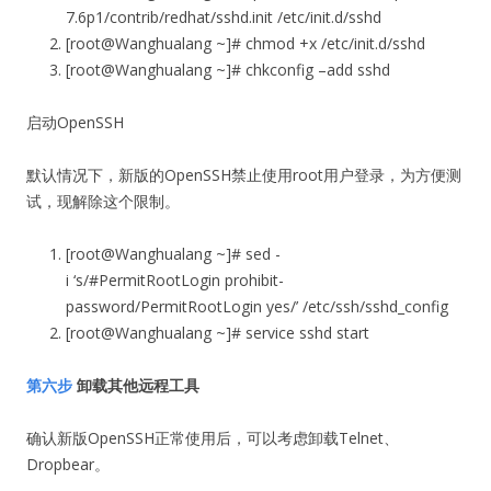
7.6p1/contrib/redhat/sshd.init /etc/init.d/sshd
[root@Wanghualang ~]# chmod +x /etc/init.d/sshd
[root@Wanghualang ~]# chkconfig –add sshd
启动OpenSSH
默认情况下，新版的OpenSSH禁止使用root用户登录，为方便测
试，现解除这个限制。
[root@Wanghualang ~]# sed -
i ‘s/#PermitRootLogin prohibit-
password/PermitRootLogin yes/’ /etc/ssh/sshd_config
[root@Wanghualang ~]# service sshd start
第六步
卸载其他远程工具
确认新版OpenSSH正常使用后，可以考虑卸载Telnet、
Dropbear。