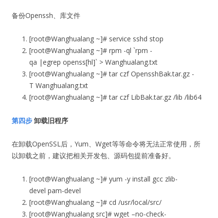
备份Openssh、库文件
[root@Wanghualang ~]# service sshd stop
[root@Wanghualang ~]# rpm -ql `rpm -
qa |egrep openss[hl]`
>
Wanghualang.txt
[root@Wanghualang ~]# tar czf OpensshBak.tar.gz -
T Wanghualang.txt
[root@Wanghualang ~]# tar czf LibBak.tar.gz /lib /lib64
第四步
卸载旧程序
在卸载OpenSSL后，Yum、Wget等等命令将无法正常使用，所
以卸载之前，建议把相关开发包、源码包提前准备好。
[root@Wanghualang ~]# yum -y install gcc zlib-
devel pam-devel
[root@Wanghualang ~]# cd /usr/local/src/
[root@Wanghualang src]# wget –no-check-