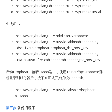
[root@Wanghualang
dropbear-2017.75
]# make
[root@Wanghualang
dropbear-2017.75
]# make install
生成证书
[root@Wanghualang ~]# mkdir /etc/dropbear
[root@Wanghualang ~]# /usr/local/bin/dropbearkey -
t dss -f /etc/dropbear/dropbear_dss_host_key
[root@Wanghualang ~]# /usr/local/bin/dropbearkey -
t rsa -s 4096 -f /etc/dropbear/dropbear_rsa_host_key
启动Dropbear，监听16888端口，使用Telnet或者Dropbear远
程登录到服务器后，接下来正式开始升级Openssh。
[root@Wanghualang ~]# /usr/local/sbin/dropbear -
p 16888
第三步
备份旧程序