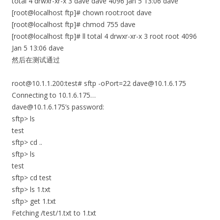
total 4 drwxr-xr-x 3 dave dave 4096 Jan 5 13:06 dave
[root@localhost ftp]# chown root:root dave
[root@localhost ftp]# chmod 755 dave
[root@localhost ftp]# ll total 4 drwxr-xr-x 3 root root 4096
Jan 5 13:06 dave
然后在测试通过
root@10.1.1.200:test# sftp -oPort=22 dave@10.1.6.175
Connecting to 10.1.6.175…
dave@10.1.6.175’s password:
sftp> ls
test
sftp> cd ..
sftp> ls
test
sftp> cd test
sftp> ls 1.txt
sftp> get 1.txt
Fetching /test/1.txt to 1.txt