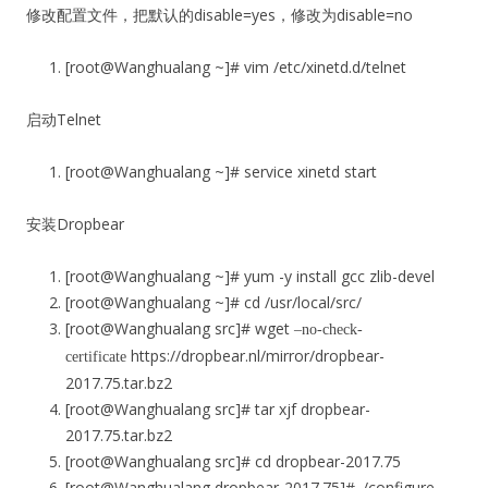
修改配置文件，把默认的disable=yes，修改为disable=no
[root@Wanghualang ~]# vim /etc/xinetd.d/telnet
启动Telnet
[root@Wanghualang ~]# service xinetd start
安装Dropbear
[root@Wanghualang ~]# yum -y install gcc zlib-devel
[root@Wanghualang ~]# cd /usr/local/src/
[root@Wanghualang src]# wget
–no-check-
https://dropbear.nl/mirror/dropbear-
certificate
2017.75.tar.bz2
[root@Wanghualang src]# tar xjf
dropbear-
2017.75.tar.bz2
[root@Wanghualang src]# cd dropbear-2017.75
[root@Wanghualang
dropbear-2017.75
]# ./configure