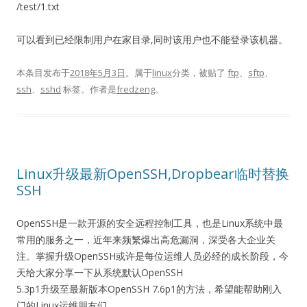
/test/1.txt
可以看到已经限制用户在家目录,同时该用户也不能登录该机器。
本条目发布于
2018年5月3日
。属于
linux
分类，被贴了
ftp
、
sftp
、
ssh
、
sshd
标签。
作者是
fredzeng
。
Linux升级最新OpenSSH,Dropbear临时替换
SSH
OpenSSH是一款开源的安全远程控制工具，也是Linux系统中最
常用的服务之一，近年来频繁爆出高危漏洞，深受各大企业关
注。掌握升级OpenSSH或许是每位运维人员必经的成长阶段，今
天给大家分享一下从系统默认OpenSSH
5.3p1升级至最新版本OpenSSH 7.6p1的方法，希望能帮助刚入
门的Linux运维朋友们。