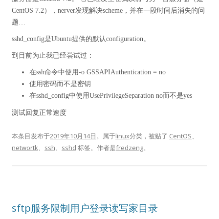
CentOS 7.2
），nerver发现解决scheme，并在一段时间后消失的问
题…
sshd_config是Ubuntu提供的默认configuration。
到目前为止我已经尝试过：
在ssh命令中使用-o GSSAPIAuthentication = no
使用密码而不是密钥
在sshd_config中使用UsePrivilegeSeparation no而不是yes
测试回复正常速度
本条目发布于
2019年10月14日
。属于
linux
分类，被贴了
CentOS
、
networtk
、
ssh
、
sshd
标签。
作者是
fredzeng
。
sftp服务限制用户登录读写家目录