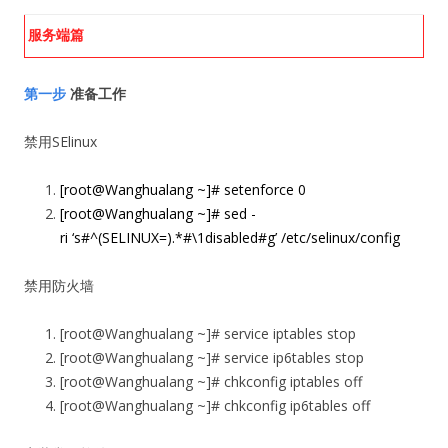
服务端篇
第一步
准备工作
禁用SElinux
[root@Wanghualang ~]# setenforce 0
[root@Wanghualang ~]# sed -
ri ‘s#^(
SELINUX
=).*#\1disabled#g’ /etc/selinux/config
禁用防火墙
[root@Wanghualang ~]# service iptables stop
[root@Wanghualang ~]# service ip6tables stop
[root@Wanghualang ~]# chkconfig iptables off
[root@Wanghualang ~]# chkconfig ip6tables off