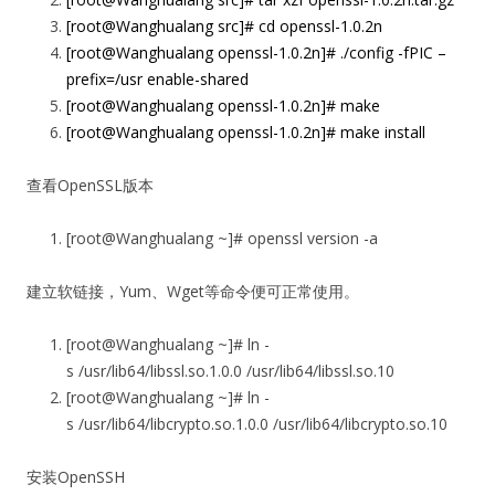
[root@Wanghualang src]# cd openssl-1.0.2n
[root@Wanghualang openssl-1.0.2n]# ./config -fPIC
–
prefix
=/usr enable-shared
[root@Wanghualang openssl-1.0.2n]# make
[root@Wanghualang openssl-1.0.2n]# make install
查看OpenSSL版本
[root@Wanghualang ~]# openssl version -a
建立软链接，Yum、Wget等命令便可正常使用。
[root@Wanghualang ~]# ln -
s /usr/lib64/libssl.so.1.0.0 /usr/lib64/libssl.so.10
[root@Wanghualang ~]# ln -
s /usr/lib64/libcrypto.so.1.0.0 /usr/lib64/libcrypto.so.10
安装OpenSSH