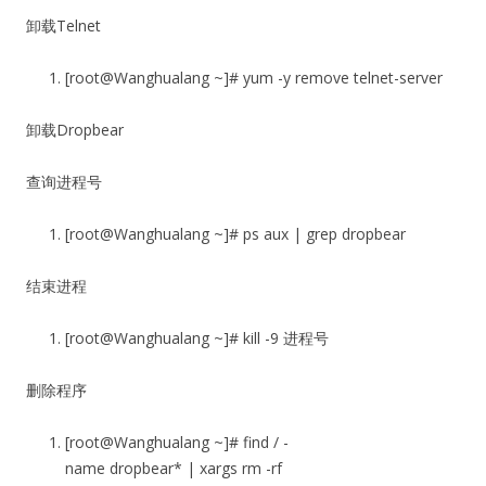
卸载Telnet
[root@Wanghualang ~]# yum -y remove telnet-server
卸载Dropbear
查询进程号
[root@Wanghualang ~]# ps aux | grep dropbear
结束进程
[root@Wanghualang ~]# kill -9 进程号
删除程序
[root@Wanghualang ~]# find / -
name dropbear* | xargs rm -rf