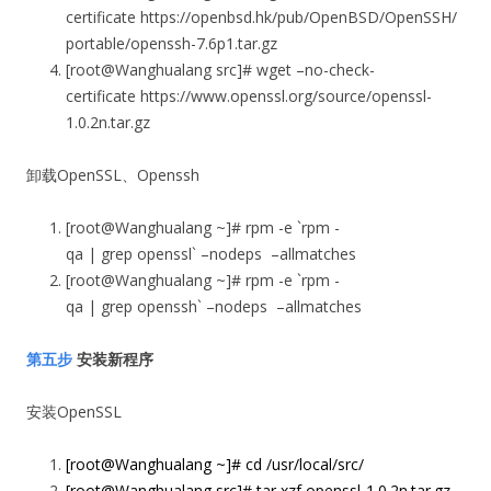
certificate https://openbsd.hk/pub/OpenBSD/OpenSSH/
portable/openssh-7.6p1.tar.gz
[root@Wanghualang src]# wget –no-check-
certificate https://www.openssl.org/source/openssl-
1.0.2n.tar.gz
卸载OpenSSL、Openssh
[root@Wanghualang ~]# rpm -e `rpm -
qa | grep openssl` –nodeps –allmatches
[root@Wanghualang ~]# rpm -e `rpm -
qa | grep openssh` –nodeps –allmatches
第五步
安装新程序
安装OpenSSL
[root@Wanghualang ~]# cd /usr/local/src/
[root@Wanghualang src]# tar xzf openssl-1.0.2n.tar.gz