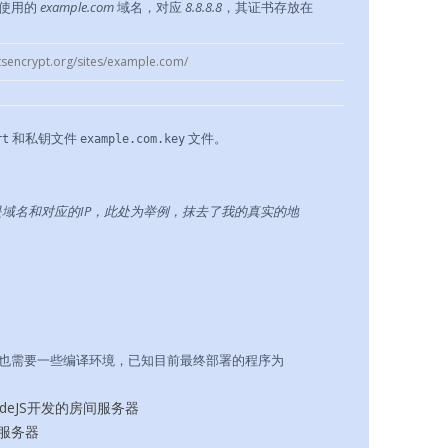
署使用的
example.com
域名，对应
8.8.8.8
，其证书存放在
tsencrypt.org/sites/example.com/
和私钥文件
文件。
rt
example.com.key
.8.8.8 是域名和对应的IP，此处为举例，抹去了我的真实的地
也需要一些编译环境，已知目前最终部署的程序为
NodeJS开发的房间服务器
令服务器