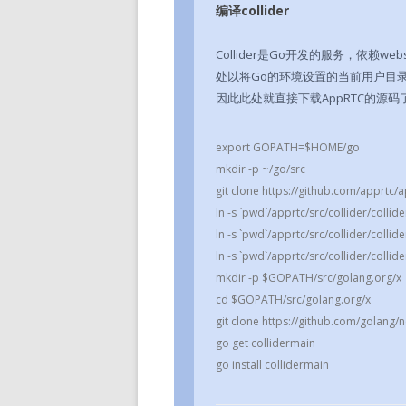
编译collider
Collider是Go开发的服务，依赖
处以将Go的环境设置的当前用户目录下的
因此此处就直接下载AppRTC的源
export GOPATH=$HOME/go
mkdir -p ~/go/src
git clone https://github.com/apprtc/
ln -s `pwd`/apprtc/src/collider/colli
ln -s `pwd`/apprtc/src/collider/coll
ln -s `pwd`/apprtc/src/collider/colli
mkdir -p $GOPATH/src/golang.org/x
cd $GOPATH/src/golang.org/x
git clone https://github.com/golang/ne
go get collidermain
go install collidermain