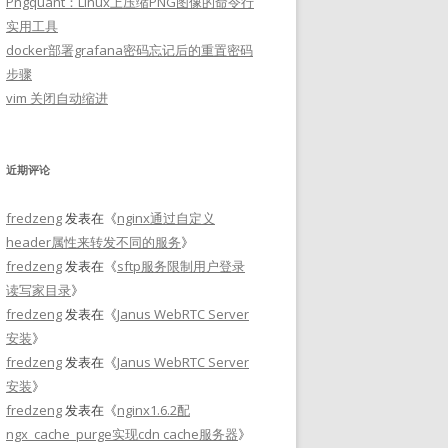
Pngquant：Linux上压缩PNG图像的命令行
实用工具
docker部署grafana密码忘记后的重置密码
步骤
vim 关闭自动缩进
近期评论
fredzeng
发表在《
nginx通过自定义
header属性来转发不同的服务
》
fredzeng
发表在《
sftp服务限制用户登录
读写家目录
》
fredzeng
发表在《
Janus WebRTC Server
安装
》
fredzeng
发表在《
Janus WebRTC Server
安装
》
fredzeng
发表在《
nginx1.6.2配
ngx_cache_purge实现cdn cache服务器
》