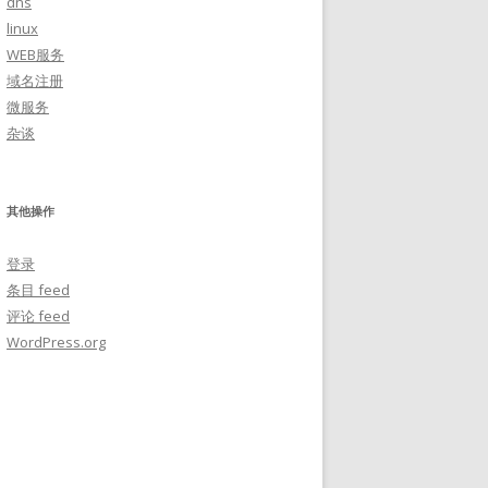
dns
linux
WEB服务
域名注册
微服务
杂谈
其他操作
登录
条目 feed
评论 feed
WordPress.org