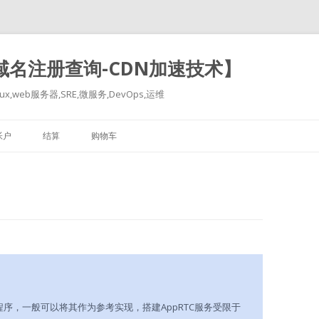
-域名注册查询-CDN加速技术】
x,web服务器,SRE,微服务,DevOps,运维
跳
至
帐户
结算
购物车
正
文
服务程序，一般可以将其作为参考实现，搭建AppRTC服务受限于