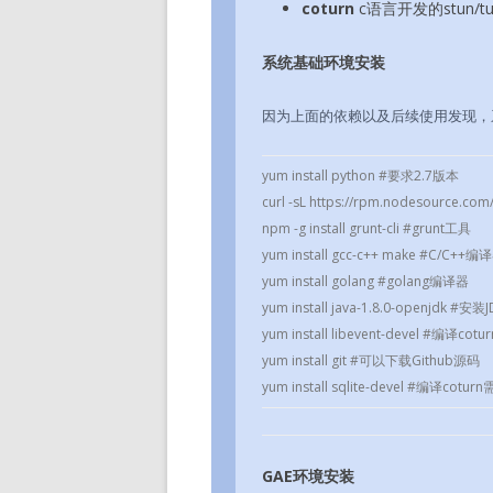
coturn
c语言开发的stun/t
系统基础环境安装
因为上面的依赖以及后续使用发现，
yum install python #要求2.7版本
curl -sL https://rpm.nodesource
npm -g install grunt-cli #grunt工具
yum install gcc-c++ make #C/C++
yum install golang #golang编译器
yum install java-1.8.0-openjdk
yum install libevent-devel #编译cot
yum install git #可以下载Github源码
yum install sqlite-devel #编译cotur
GAE环境安装