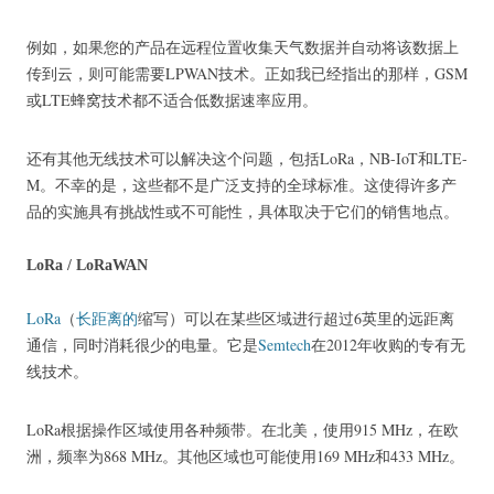
例如，如果您的产品在远程位置收集天气数据并自动将该数据上
传到云，则可能需要LPWAN技术。
正如我已经指出的那样，GSM
或LTE蜂窝技术都不适合低数据速率应用。
还有其他无线技术可以解决这个问题，包括LoRa，NB-IoT和LTE-
M。
不幸的是，这些都不是广泛支持的全球标准。
这使得许多产
品的实施具有挑战性或不可能性，具体取决于它们的销售地点。
LoRa / LoRaWAN
LoRa
（
长距离的
缩写）可以在某些区域进行超过6英里的远距离
通信，同时消耗很少的电量。
它是
Semtech
在2012年
收购的专有无
线技术
。
LoRa根据操作区域使用各种频带。
在北美，使用915 MHz，在欧
洲，频率为868 MHz。
其他区域也可能使用169 MHz和433 MHz。