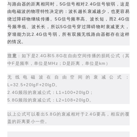
5G
2.4G
与路由器的距离相同时，
信号相对
信号较弱，这是
由电磁波的物理特性决定的：波长越长衰减越少，也更容易
5G
2.4G
绕过障碍物继续传播。
信号频率高、波长短，而
信
5G
号频率低、波长长，所以
信号穿过障碍物时衰减更大，
2.4G
穿墙能力比
信号弱，所有双频无线路由器都存在这样
的情况。
2.4G
5.8G
注意
：如下是
和
在自由空间传播的损耗公式（其
F
MHz
D
km
中
是频率，单位是
；
是距离，单位是
）
无线电磁波在自由空间的衰减公式：
L=32.5+20lgF+20lgD
。
2.4G
L1=100+20lgD
频段的衰减公式：
；
5.8G
L2=108+20lgD
频段的衰减公式：
。
5.8G
2.4G
以上公式可以看出
的衰减相对于
要高，相应的覆
盖的距离要小一些。