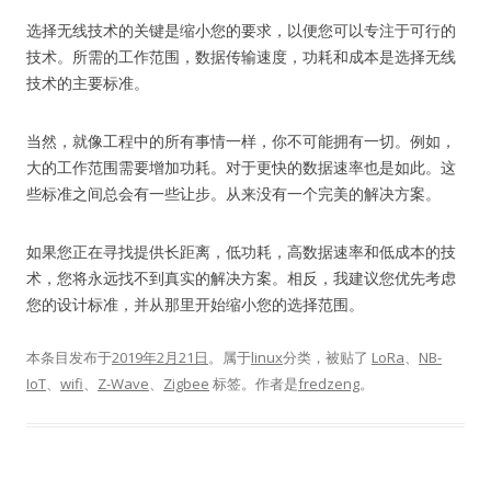
选择无线技术的关键是缩小您的要求，以便您可以专注于可行的
技术。
所需的工作范围，数据传输速度，功耗和成本是选择无线
技术的主要标准。
当然，就像工程中的所有事情一样，你不可能拥有一切。
例如，
大的工作范围需要增加功耗。
对于更快的数据速率也是如此。
这
些标准之间总会有一些让步。
从来没有一个完美的解决方案。
如果您正在寻找提供长距离，低功耗，高数据速率和低成本的技
术，您将永远找不到真实的解决方案。
相反，我建议您优先考虑
您的设计标准，并从那里开始缩小您的选择范围。
本条目发布于
2019年2月21日
。属于
linux
分类，被贴了
LoRa
、
NB-
IoT
、
wifi
、
Z-Wave
、
Zigbee
标签。
作者是
fredzeng
。