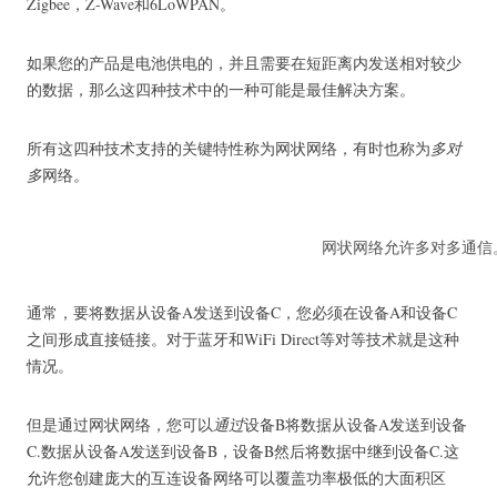
Zigbee，Z-Wave和6LoWPAN。
如果您的产品是电池供电的，并且需要在短距离内发送相对较少
的数据，那么这四种技术中的一种可能是最佳解决方案。
所有这四种技术支持的关键特性称为网状网络，有时也称为
多对
多
网络
。
网状网络允许多对多通信
通常，要将数据从设备A发送到设备C，您必须在设备A和设备C
之间形成直接链接。对于蓝牙和WiFi Direct等对等技术就是这种
情况。
但是通过网状网络，您可以
通过
设备B将数据从设备A发送到设备
C.数据从设备A发送到设备B，设备B然后将数据中继到设备C.这
允许您创建庞大的互连设备网络可以覆盖功率极低的大面积区