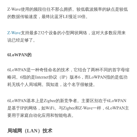
Z-Wave使用的频段往往不那么拥挤。
较低载波频率的缺点是较低
的数据传输速度，最终比蓝牙LE慢近10倍。
Z-Wave
支持最多232个设备的小型网状网络，这对大多数应用来
说已经足够了。
6LoWPAN的
6LoWPAN是一种奇怪命名的技术，它结合了两种不同的首字母缩
略词。
6指的是Internet协议（IP）版本6，而LoWPAN指的是低功
耗无线个人局域网。
我知道，这个名字很敏捷。
6LoWPAN基本上是Zigbee的新竞争者。
主要区别在于6LoWPAN
是基于IP的网络，如WiFi。
与Zigbee和Z-Wave一样，6LoWPAN主
要用于家庭自动化应用和智能电表。
局域网（LAN）技术