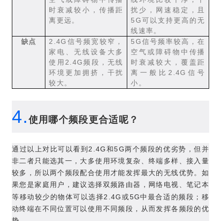
时衰减较小，传播距
扰少，网速稳定，且
5G
离更远。
可以支持更高的无
线速率。
2.4G
5G
缺点
信号频宽较窄，
信号频率较高，在
家电、无线设备大多
空气或障碍物中传播
2.4G
使用
频段，无线
时衰减较大，覆盖距
2.4G
环境更加拥挤，干扰
离一般比
信号
较大。
小。
4.
使用哪个频段更合适呢？
2.4G
5G
通过以上对比可以看到
和
两个频段的优劣势，但并
非二者只能选其一，大多使用环境复杂、终端多样、接入量
较多，所以两个频段配合使用才能发挥最大的无线优势。如
果您是家庭用户，建议选择双频路由器，网络电视、笔记本
2.4G
5G
等移动较少的物体可以选择
或
中最合适的频段；移
动终端在不同位置可以使用不同频段，从而发挥各频段的优
势。