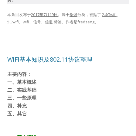
本条目发布于
2017年7月19日
。属于
杂谈
分类，被贴了
2.4Gwifi
、
5Gwifi
、
wifi
、
信号
、
信道
标签。
作者是
fredzeng
。
WIFI基本知识及802.11协议整理
主要内容：
一、基本概述
二、实践基础
三、一些原理
四、补充
五、其它