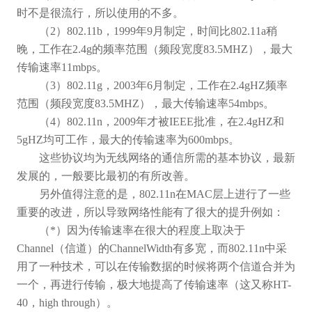
时不是很流行，所以使用的不多。
（
2
）
802.11b
，
1999
年
9
月制定，时间比
802.11a
稍
晚，工作在
2.4g
的频率范围（频段宽度
83.5MHZ
），最大
传输速率
11mbps
。
（
3
）
802.11g
，
2003
年
6
月制定，工作在
2.4gHZ
频率
范围（频段宽度
83.5MHZ
），最大传输速率
54mbps
。
（
4
）
802.11n
，
2009
年才被
IEEE
批准，在
2.4gHZ
和
5gHZ
均可工作，最大的传输速率为
600mbps
。
这些协议均为无线网络的通信所需的基本协议，最新
发展的，一般要比最初的有所改善。
另外值得注意的是，
802.11n
在
MAC
层上进行了一些
重要的改进，所以导致网络性能有了很大的提升例如：
（
*
）因为传输速率在很大的程度上取决于
Channel
（信道）的
ChannelWidth
有多宽，而
802.11n
中采
用了一种技术，可以在传输数据的时候将两个信道合并为
一个，再进行传输，极大地提高了传输速率（这又称
HT-
40
，
high through
）。