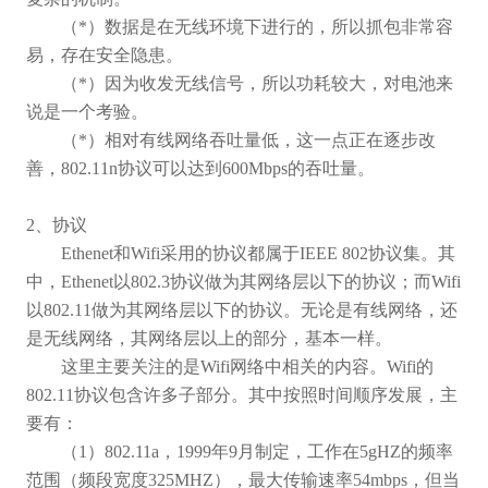
（
*
）数据是在无线环境下进行的，所以抓包非常容
易，存在安全隐患。
（
*
）因为收发无线信号，所以功耗较大，对电池来
说是一个考验。
（
*
）相对有线网络吞吐量低，这一点正在逐步改
善，
802.11n
协议可以达到
600Mbps
的吞吐量。
2
、协议
Ethenet
和
Wifi
采用的协议都属于
IEEE 802
协议集。其
中，
Ethenet
以
802.3
协议做为其网络层以下的协议；而
Wifi
以
802.11
做为其网络层以下的协议。无论是有线网络，还
是无线网络，其网络层以上的部分，基本一样。
这里主要关注的是
Wifi
网络中相关的内容。
Wifi
的
802.11
协议包含许多子部分。其中按照时间顺序发展，主
要有：
（
1
）
802.11a
，
1999
年
9
月制定，工作在
5gHZ
的频率
范围（频段宽度
325MHZ
），最大传输速率
54mbps
，但当