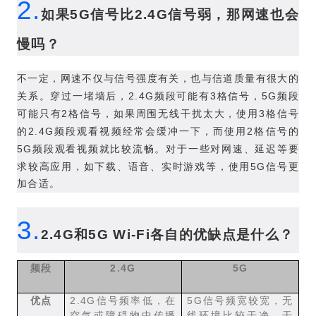
2.
如果
5G
信号比
2.4G
信号弱，那网速也会
慢吗？
不一定，网速不仅与信号强度有关，也与信道质量有很大的
2.4G
3
5G
关系。穿过一堵墙后，
频段可能有
格信号，
频段
2
3
可能只有
格信号，如果周围无线干扰太大，使用
格信号
2.4G
2
的
频段观看视频经常会缓冲一下，而使用
格信号的
5G
频段观看视频就比较流畅。对于一些对网速、延迟等要
5G
求较高应用，如下载、语音、实时游戏等，使用
信号更
加合适。
3.
2.4G
和
5G Wi-Fi
各自的优缺点是什么？
2.4G
5G
频段
2.4G
5G
优点
信号频率低，在
信号频宽较宽，无
空气或障碍物中传播
线环境比较干净，干