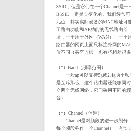
SSID
，但是它们在一个
Channel
是一
BSSID
一定是会变化的。我们经常可
几位，其实实际设备的
MAC
地址可
了路由功能和
AP
功能的无线路由器
址，一个用于外网（
WAN
），一个
路由器的网页上面只标注外网的
MA
位不同（甚至连续，也有些相差很多
（
*
）
Band
（频率范围）
一般
ap
可以支持
5g
或
2.4g
两个频
是互斥那么，这个路由器还能够同时
立两个无线网络，它们采用不同的频
音）。
（
*
）
Channel
（信道）
Channel
是对频段的进一步划分
每个频段称作一个
Channel
），有
”5.