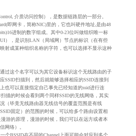
ontrol,
介质访问控制），是数据链路层的一部分。
ard(
即网卡，简称
NIC)
里的，它也叫硬件地址
,
是由
48
its)16
进制的数字组成。其中
0-23
位叫做组织唯一标
UI
），是识别
LAN
（局域网）节点的标识（在有些
映射成某种组织名称的字符，也可以选择不显示这种
。
通过这个名字可以为其它设备标识这个无线路由的子
应
SSID
扫描到，然后就能够选择相应的
SSID
连接到
上也可以直接指定自己事先已经知道的
ssid
进行连
样扫描的时候会看到两个同样
SSID
的无线网络，其实
况（毕竟无线路由器无线信号的覆盖范围是有线
SSID
固定）的范围的时候，可以给多个路由设置相
是漫游的原理，漫游的时候，我们可以在远方或者本
信网络）。
，一个
BSSID
在不同的
Channel
上面可能会对应到多个