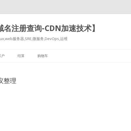
-域名注册查询-CDN加速技术】
x,web服务器,SRE,微服务,DevOps,运维
跳
至
帐户
结算
购物车
正
文
协议整理