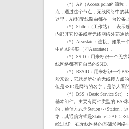
（
*
）
AP
（
Access point
的简称，
点，通过这个节点，无线网络中的其
这里，
AP
和无线路由都在一台设备
（
*
）
Station
（工作站）：表示
内部其它设备或者无线网络外部通信
（
*
）
Assosiate
：连接。如果一
中的
AP
关联（即
Assosiate
）。
（
*
）
SSID
：用来标识一个无线
线网络都有它自己的
SSID
。
（
*
）
BSSID
：用来标识一个
BS
般来说，它就是所处的无线接入点的
但是
SSID
是网络的名字，是给人看
（
*
）
BSS
（
Basic Service Set
）
基本组件。主要有两种类型的
IBSS
的，通信方式为
Station<->Station
，这
络，其通信方式是
Station<->AP<->Sta
经过
AP
。在无线网络的基础形网络