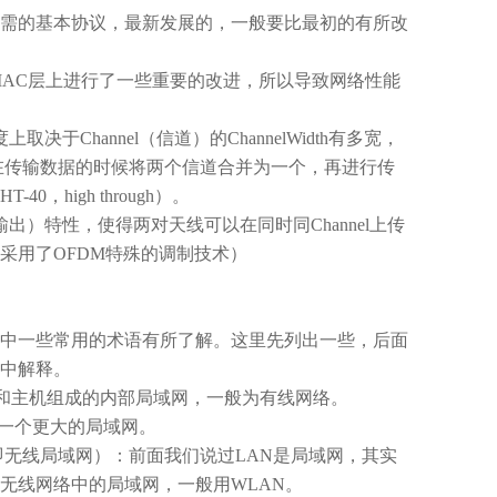
需的基本协议，最新发展的，一般要比最初的有所改
MAC
层上进行了一些重要的改进，所以导致网络性能
度上取决于
Channel
（信道）的
ChannelWidth
有多宽，
在传输数据的时候将两个信道合并为一个，再进行传
HT-40
，
high through
）。
输出）特性，使得两对天线可以在同时同
Channel
上传
采用了
OFDM
特殊的调制技术）
中一些常用的术语有所了解。这里先列出一些，后面
中解释。
和主机组成的内部局域网，一般为有线网络。
一个更大的局域网。
即无线局域网）：前面我们说过
LAN
是局域网，其实
无线网络中的局域网，一般用
WLAN
。