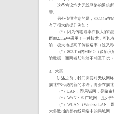
这些协议均为无线网络的通信所
善。
另外值得注意的是，
802.11n
在
有了很大的提升例如：
（
*
）因为传输速率在很大的程
而
802.11n
中采用了一种技术，可以
输，极大地提高了传输速率（这又称
（
*
）
802.11n
的
MIMO
（多输入
输数据，而两者却能够不相互干扰（
3
、术语
讲述之前，我们需要对无线网络
描述中出现的新的术语，将会在描述
（
*
）
LAN
：即局域网，是路由
（
*
）
WAN
：即广域网，是外部
（
*
）
WLAN
（
Wireless LAN
，
大多数指的是有线网络中的局域网，