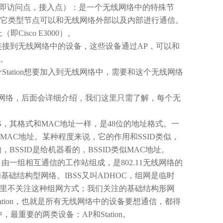
即访问点，接入点）：是一个无线网络中的特殊节
它类型节点可以和无线网络外部以及内部进行通信。
上（即
Cisco E3000
）。
连接到无线网络中的设备，这些设备通过
AP
，可以和
。
个
Station
想要加入到无线网络中，需要和这个无线网络
网络，后面会详细介绍，我们这里只需了解，每个无
S
，其格式和
MAC
地址一样，是
48
位的地址格式。一
MAC
地址。某种程度来说，它的作用和
SSID
类似，
的，
BSSID
是给机器看的，
BSSID
类似
MAC
地址。
：由一组相互通信的工作站组成，是
802.11
无线网络的
和基础结构型网络。
IBSS
又叫
ADHOC
，组网是临时
里不关注这种组网方式；我们关注的基础结构形网
tion
，也就是所有无线网络中的设备要想通信，都得
中，最重要的两类设备：
AP
和
Station
。