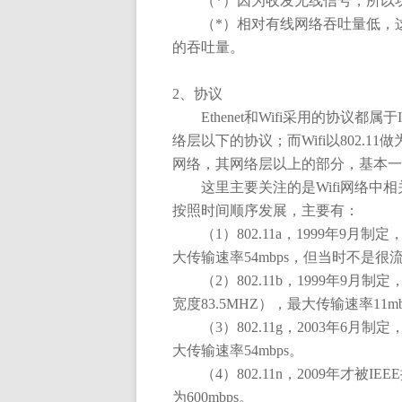
（
*
）因为收发无线信号，所以
（
*
）相对有线网络吞吐量低，
的吞吐量。
2
、协议
Ethenet
和
Wifi
采用的协议都属于
络层以下的协议；而
Wifi
以
802.11
做
网络，其网络层以上的部分，基本一
这里主要关注的是
Wifi
网络中相
按照时间顺序发展，主要有：
（
1
）
802.11a
，
1999
年
9
月制定
大传输速率
54mbps
，但当时不是很
（
2
）
802.11b
，
1999
年
9
月制定
宽度
83.5MHZ
），最大传输速率
11m
（
3
）
802.11g
，
2003
年
6
月制定
大传输速率
54mbps
。
（
4
）
802.11n
，
2009
年才被
IEEE
为
600mbps
。