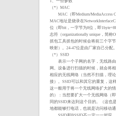
1
、一些参数
（
*
）
MAC
MAC
（即
Medium/MediaAccess C
MAC
地址是烧录在
NetworkInterfaceC
位（即
bit
，一字节为
8
位，即
1byte=8b
志符（
organizationally unique
，简称
O
抓包工具抓包的时候会将前三个字节
映射）。
24-47
位是由厂家自己分配
（
*
）
SSID
表示一个子网的名字，无线路由
网。设备进行扫描的时候，就会将相
相应的无线网络（当然不扫描，理论
接）。
SSID
可以和其它的重复，这
这一般用于将一个无线网络扩大的情
的）：当想要扩大一个无线网络（即
同的
SSID
来达到这个目的。（这也
地都能够打电话，也就是访问移动通
SSID
和
BSSID
不一定一一对应