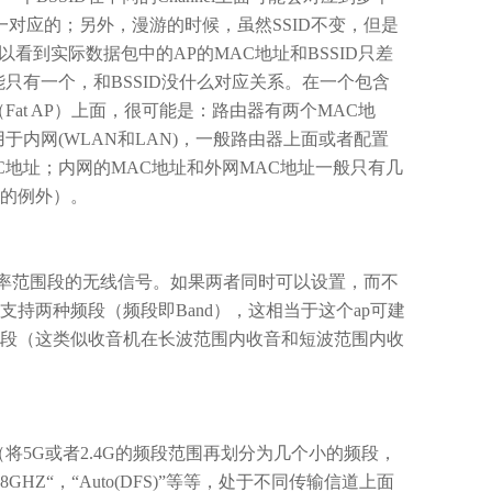
一对应的；另外，漫游的时候，虽然
SSID
不变，但是
以看到实际数据包中的
AP
的
MAC
地址和
BSSID
只差
能只有一个，和
BSSID
没什么对应关系。在一个包含
（
Fat AP
）上面，很可能是：路由器有两个
MAC
地
用于内网
(WLAN
和
LAN)
，一般路由器上面或者配置
C
地址；内网的
MAC
地址和外网
MAC
地址一般只有几
的例外）。
率范围段的无线信号。如果两者同时可以设置，而不
支持两种频段（频段即
Band
），这相当于这个
ap
可建
段（这类似收音机在长波范围内收音和短波范围内收
（将
5G
或者
2.4G
的频段范围再划分为几个小的频段，
18GHZ“
，
“Auto(DFS)”
等等，处于不同传输信道上面