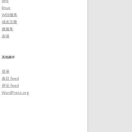
dns
linux
WEB服务
域名注册
微服务
杂谈
其他操作
登录
条目 feed
评论 feed
WordPress.org