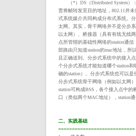
（
*
）
DS
（
Distributed System
）
责将帧转发至目的地址，
802.11
并未
式系统媒介共同构成分布式系统。分
太网。其实，骨干网络并不是分步系
以太网）、桥接器（具有有线无线两
点所管辖的基础性网络的
station
通信
部路由只知道
station
的
mac
地址，所
且正确送到。分步式系统中的接入点
个分步式系统才能知道哪个
station
和
确的
station
）。分步式系统也可以是
分步式系统骨干网络（例如以太网）
station
可构成
BSS
，各个接入点中的
口（类似两个
MAC
地址），
station
通
二、实践基础
============================