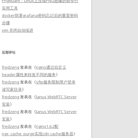
Pngquant：Linux上压缩PNG图像的命令行
实用工具
docker部署grafana密码忘记后的重置密码
步骤
vim 关闭自动缩进
近期评论
fredzeng
发表在《
nginx通过自定义
header属性来转发不同的服务
》
fredzeng
发表在《
sftp服务限制用户登录
读写家目录
》
fredzeng
发表在《
Janus WebRTC Server
安装
》
fredzeng
发表在《
Janus WebRTC Server
安装
》
fredzeng
发表在《
nginx1.6.2配
ngx_cache_purge实现cdn cache服务器
》