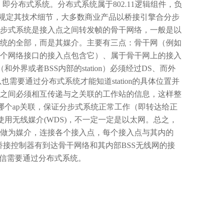
：即分布式系统。分布式系统属于
802.11
逻辑组件，负
规定其技术细节，大多数商业产品以桥接引擎合分步
步式系统是接入点之间转发帧的骨干网络，一般是以
统的全部，而是其媒介。主要有三点：骨干网（例如
个网络接口的接入点包含它）、属于骨干网上的接入
（和外界或者
BSS
内部的
station
）必须经过
DS
、而外
以也需要通过分布式系统才能知道
station
的具体位置并
之间必须相互传递与之关联的工作站的信息，这样整
哪个
ap
关联，保证分步式系统正常工作（即转达给正
使用无线媒介
(WDS)
，不一定一定是以太网。总之，
做为媒介，连接各个接入点，每个接入点与其内的
桥接控制器有到达骨干网络和其内部
BSS
无线网的接
信需要通过分布式系统。