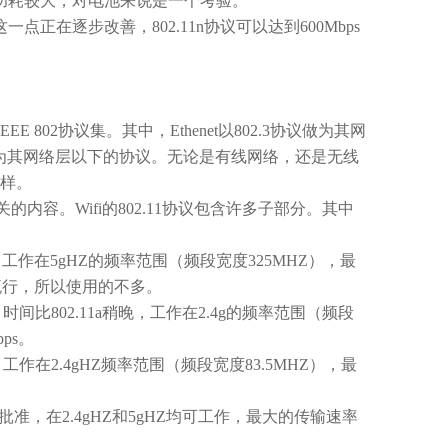
功耗较大，对电池来说是一个考验。
这一点正在逐步改善，
802.11n
协议可以达到
600Mbps
IEEE 802
协议集。其中，
Ethenet
以
802.3
协议做为其网
为其网络层以下的协议。无论是有线网络，还是无线
样。
关的内容。
Wifi
的
802.11
协议包含许多子部分。其中
，工作在
5gHZ
的频率范围（频段宽度
325MHZ
），最
流行，所以使用的不多。
，时间比
802.11a
稍晚，工作在
2.4g
的频率范围（频段
bps
。
，工作在
2.4gHZ
频率范围（频段宽度
83.5MHZ
），最
批准，在
2.4gHZ
和
5gHZ
均可工作，最大的传输速率