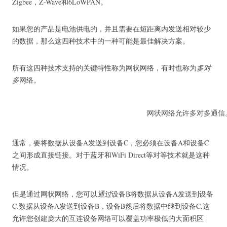
Zigbee，Z-Wave和6LoWPAN。
如果您的产品是电池供电的，并且需要在短距离内发送相对较少
的数据，那么这四种技术中的一种可能是最佳解决方案。
所有这四种技术支持的关键特性称为网状网络，有时也称为
多对
多
网络
。
网状网络允许多对多通信
通常，要将数据从设备A发送到设备C，您必须在设备A和设备C
之间形成直接链接。对于蓝牙和WiFi Direct等对等技术就是这种
情况。
但是通过网状网络，您可以
通过
设备B将数据从设备A发送到设备
C.数据从设备A发送到设备B，设备B然后将数据中继到设备C.这
允许您创建庞大的互连设备网络可以覆盖功率极低的大面积区