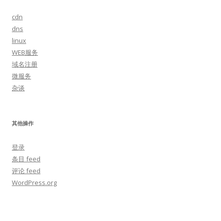
cdn
dns
linux
WEB服务
域名注册
微服务
杂谈
其他操作
登录
条目 feed
评论 feed
WordPress.org