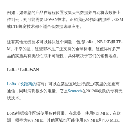
例如，如果您的产品在远程位置收集天气数据并自动将该数据上
传到云，则可能需要LPWAN技术。
正如我已经指出的那样，GSM
或LTE蜂窝技术都不适合低数据速率应用。
还有其他无线技术可以解决这个问题，包括LoRa，NB-IoT和LTE-
M。
不幸的是，这些都不是广泛支持的全球标准。
这使得许多产
品的实施具有挑战性或不可能性，具体取决于它们的销售地点。
LoRa / LoRaWAN
LoRa
（
长距离的
缩写）可以在某些区域进行超过6英里的远距离
通信，同时消耗很少的电量。
它是
Semtech
在2012年
收购的专有无
线技术
。
LoRa根据操作区域使用各种频带。
在北美，使用915 MHz，在欧
洲，频率为868 MHz。
其他区域也可能使用169 MHz和433 MHz。