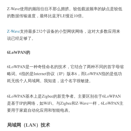
Z-Wave使用的频段往往不那么拥挤。
较低载波频率的缺点是较低
的数据传输速度，最终比蓝牙LE慢近10倍。
Z-Wave
支持最多232个设备的小型网状网络，这对大多数应用来
说已经足够了。
6LoWPAN的
6LoWPAN是一种奇怪命名的技术，它结合了两种不同的首字母缩
略词。
6指的是Internet协议（IP）版本6，而LoWPAN指的是低功
耗无线个人局域网。
我知道，这个名字很敏捷。
6LoWPAN基本上是Zigbee的新竞争者。
主要区别在于6LoWPAN
是基于IP的网络，如WiFi。
与Zigbee和Z-Wave一样，6LoWPAN主
要用于家庭自动化应用和智能电表。
局域网（LAN）技术