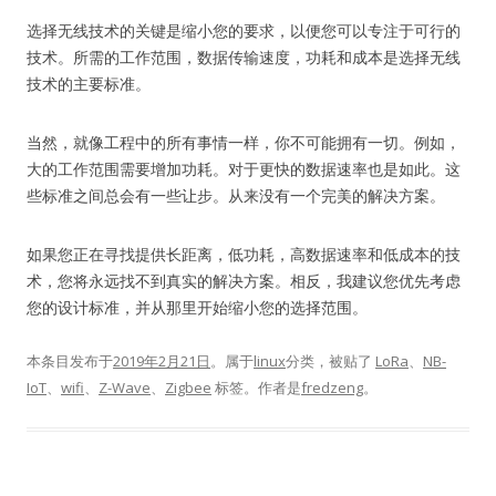
选择无线技术的关键是缩小您的要求，以便您可以专注于可行的
技术。
所需的工作范围，数据传输速度，功耗和成本是选择无线
技术的主要标准。
当然，就像工程中的所有事情一样，你不可能拥有一切。
例如，
大的工作范围需要增加功耗。
对于更快的数据速率也是如此。
这
些标准之间总会有一些让步。
从来没有一个完美的解决方案。
如果您正在寻找提供长距离，低功耗，高数据速率和低成本的技
术，您将永远找不到真实的解决方案。
相反，我建议您优先考虑
您的设计标准，并从那里开始缩小您的选择范围。
本条目发布于
2019年2月21日
。属于
linux
分类，被贴了
LoRa
、
NB-
IoT
、
wifi
、
Z-Wave
、
Zigbee
标签。
作者是
fredzeng
。