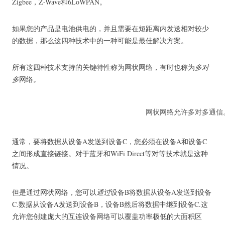
Zigbee，Z-Wave和6LoWPAN。
如果您的产品是电池供电的，并且需要在短距离内发送相对较少
的数据，那么这四种技术中的一种可能是最佳解决方案。
所有这四种技术支持的关键特性称为网状网络，有时也称为
多对
多
网络
。
网状网络允许多对多通信
通常，要将数据从设备A发送到设备C，您必须在设备A和设备C
之间形成直接链接。对于蓝牙和WiFi Direct等对等技术就是这种
情况。
但是通过网状网络，您可以
通过
设备B将数据从设备A发送到设备
C.数据从设备A发送到设备B，设备B然后将数据中继到设备C.这
允许您创建庞大的互连设备网络可以覆盖功率极低的大面积区