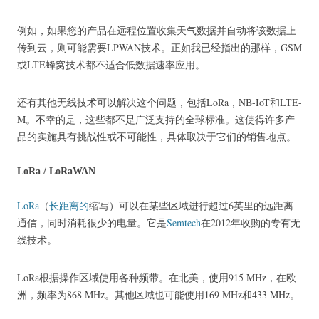
例如，如果您的产品在远程位置收集天气数据并自动将该数据上
传到云，则可能需要LPWAN技术。
正如我已经指出的那样，GSM
或LTE蜂窝技术都不适合低数据速率应用。
还有其他无线技术可以解决这个问题，包括LoRa，NB-IoT和LTE-
M。
不幸的是，这些都不是广泛支持的全球标准。
这使得许多产
品的实施具有挑战性或不可能性，具体取决于它们的销售地点。
LoRa / LoRaWAN
LoRa
（
长距离的
缩写）可以在某些区域进行超过6英里的远距离
通信，同时消耗很少的电量。
它是
Semtech
在2012年
收购的专有无
线技术
。
LoRa根据操作区域使用各种频带。
在北美，使用915 MHz，在欧
洲，频率为868 MHz。
其他区域也可能使用169 MHz和433 MHz。