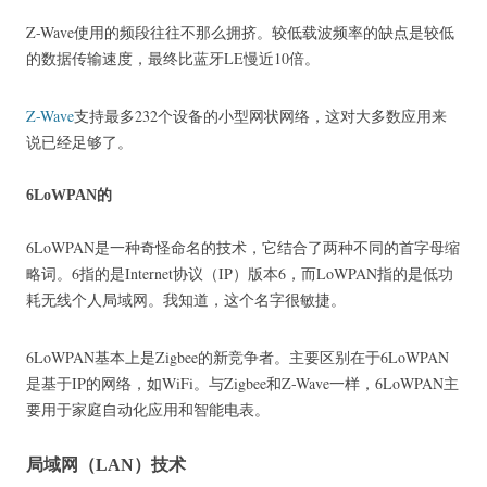
Z-Wave使用的频段往往不那么拥挤。
较低载波频率的缺点是较低
的数据传输速度，最终比蓝牙LE慢近10倍。
Z-Wave
支持最多232个设备的小型网状网络，这对大多数应用来
说已经足够了。
6LoWPAN的
6LoWPAN是一种奇怪命名的技术，它结合了两种不同的首字母缩
略词。
6指的是Internet协议（IP）版本6，而LoWPAN指的是低功
耗无线个人局域网。
我知道，这个名字很敏捷。
6LoWPAN基本上是Zigbee的新竞争者。
主要区别在于6LoWPAN
是基于IP的网络，如WiFi。
与Zigbee和Z-Wave一样，6LoWPAN主
要用于家庭自动化应用和智能电表。
局域网（LAN）技术