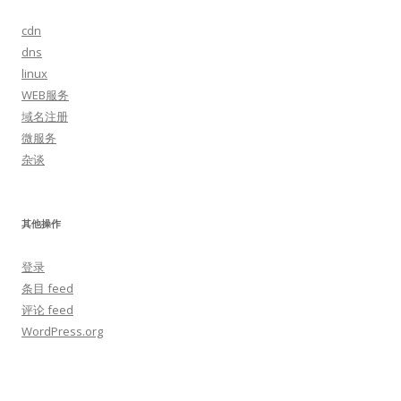
cdn
dns
linux
WEB服务
域名注册
微服务
杂谈
其他操作
登录
条目 feed
评论 feed
WordPress.org