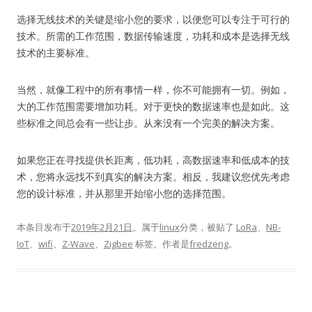
选择无线技术的关键是缩小您的要求，以便您可以专注于可行的
技术。
所需的工作范围，数据传输速度，功耗和成本是选择无线
技术的主要标准。
当然，就像工程中的所有事情一样，你不可能拥有一切。
例如，
大的工作范围需要增加功耗。
对于更快的数据速率也是如此。
这
些标准之间总会有一些让步。
从来没有一个完美的解决方案。
如果您正在寻找提供长距离，低功耗，高数据速率和低成本的技
术，您将永远找不到真实的解决方案。
相反，我建议您优先考虑
您的设计标准，并从那里开始缩小您的选择范围。
本条目发布于
2019年2月21日
。属于
linux
分类，被贴了
LoRa
、
NB-
IoT
、
wifi
、
Z-Wave
、
Zigbee
标签。
作者是
fredzeng
。