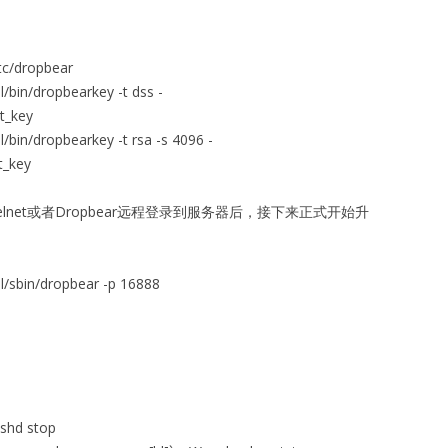
etc/dropbear
/bin/dropbearkey -t dss -
st_key
bin/dropbearkey -t rsa -s 4096 -
st_key
Telnet或者Dropbear远程登录到服务器后，接下来正式开始升
l/sbin/dropbear -p 16888
sshd stop