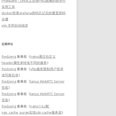
Pngquant：Linux上压缩PNG图像的命令行
实用工具
docker部署grafana密码忘记后的重置密码
步骤
vim 关闭自动缩进
近期评论
fredzeng
发表在《
nginx通过自定义
header属性来转发不同的服务
》
fredzeng
发表在《
sftp服务限制用户登录
读写家目录
》
fredzeng
发表在《
Janus WebRTC Server
安装
》
fredzeng
发表在《
Janus WebRTC Server
安装
》
fredzeng
发表在《
nginx1.6.2配
ngx_cache_purge实现cdn cache服务器
》