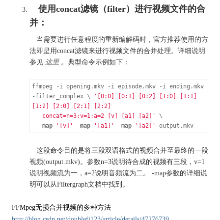
使用concat滤镜（filter）进行视频文件的合
并：
当需要进行任意程度的重新编解码时，官方推荐使用的方
法即是用concat滤镜来进行视频文件的合并处理。详细说明
参见
这里
。典型命令示例如下：
ffmpeg -i opening.mkv -i episode.mkv -i ending.mkv 
-filter_complex \ 
'[0:0] [0:1] [0:2] [1:0] [1:1] 
[1:2] [2:0] [2:1] [2:2]

   concat=n=3:v=1:a=2 [v] [a1] [a2]'
 \

  -
map
'[v]'
 -
map
'[a1]'
 -
map
'[a2]'
 output.mkv
这段命令目的是将三段双语格式的视频合并至最终的一段
视频(output.mkv)。参数n=3说明待合成的视频有三段，v=1
说明视频流为一，a=2说明音频流为二。 -map参数的详细说
明可以从Filtergraph文档中找到。
FFMpeg无损合并视频的多种方法
http://blog.csdn.net/doublefi123/article/details/47276739