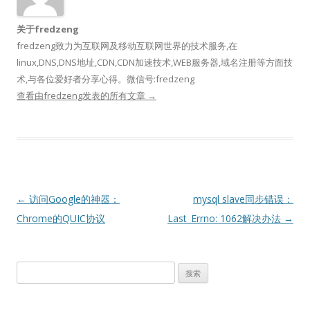
关于fredzeng
fredzeng致力为互联网及移动互联网世界的技术服务,在
linux,DNS,DNS地址,CDN,CDN加速技术,WEB服务器,域名注册等方面技
术,与各位爱好者分享心得。微信号:fredzeng
查看由fredzeng发表的所有文章
→
文
←
访问Google的神器：
mysql slave同步错误：
章
Chrome的QUIC协议
Last_Errno: 1062解决办法
→
导
航
搜
索：