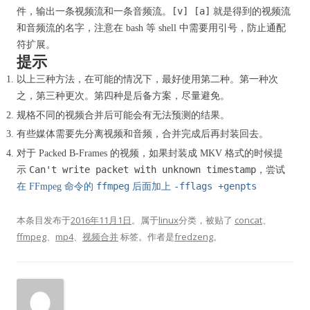
[v] [a]
件，输出一条视频流和一条音频流。
就是得到的视频流
和音频流的名字，注意在 bash 等 shell 中需要用引号，防止通配
符扩展。
提示
以上三种方法，在可能的情况下，最好使用第二种。第一种次
之，第三种更次。第四种是后备方案，尽量避免。
规格不同的视频合并后可能会有无法预测的结果。
有些媒体需要先分离视频和音频，合并完成后再封装回去。
对于 Packed B-Frames 的视频，如果封装成 MKV 格式的时候提
Can't write packet with unknown timestamp
示
，尝试
ffmpeg
-fflags +genpts
在 FFmpeg 命令的
后面加上
本条目发布于
2016年11月1日
。属于
linux
分类，被贴了
concat
、
ffmpeg
、
mp4
、
视频合并
标签。
作者是
fredzeng
。