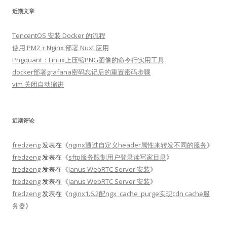
近期文章
TencentOS 安装 Docker 的流程
使用 PM2 + Nginx 部署 Nuxt 应用
Pngquant：Linux上压缩PNG图像的命令行实用工具
docker部署grafana密码忘记后的重置密码步骤
vim 关闭自动缩进
近期评论
fredzeng
发表在《
nginx通过自定义header属性来转发不同的服务
》
fredzeng
发表在《
sftp服务限制用户登录读写家目录
》
fredzeng
发表在《
Janus WebRTC Server 安装
》
fredzeng
发表在《
Janus WebRTC Server 安装
》
fredzeng
发表在《
nginx1.6.2配ngx_cache_purge实现cdn cache服
务器
》