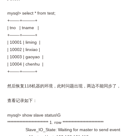
mysql> select * from test;
+——-+———+
| tno | tname |
+——-+———+
| 10001 | liming |
| 10002 | linxiao |
| 10003 | gaoyao |
| 10004 | chenhu |
+——-+———+
然后恢复118机器的环境，此时问题出现，两边不能同步了，
查看记录如下：
mysql> show slave status\G
*************************** 1. row ***************************
Slave_IO_State: Waiting for master to send event