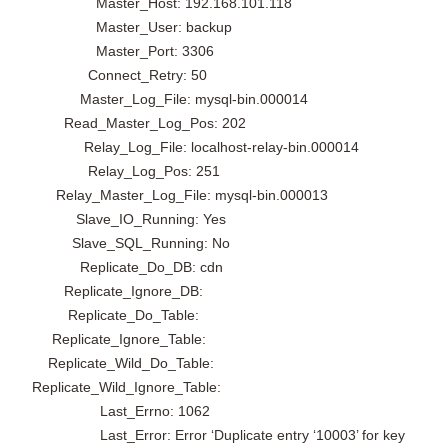
Master_Host: 192.168.101.118
Master_User: backup
Master_Port: 3306
Connect_Retry: 50
Master_Log_File: mysql-bin.000014
Read_Master_Log_Pos: 202
Relay_Log_File: localhost-relay-bin.000014
Relay_Log_Pos: 251
Relay_Master_Log_File: mysql-bin.000013
Slave_IO_Running: Yes
Slave_SQL_Running: No
Replicate_Do_DB: cdn
Replicate_Ignore_DB:
Replicate_Do_Table:
Replicate_Ignore_Table:
Replicate_Wild_Do_Table:
Replicate_Wild_Ignore_Table:
Last_Errno: 1062
Last_Error: Error ‘Duplicate entry ‘10003’ for key