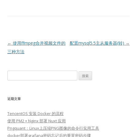
文
←
使用ffmpeg合并视频文件的
配置mysql5.5主从服务器(转)
→
章
三种方法
导
航
搜
索：
近期文章
TencentOS 安装 Docker 的流程
使用 PM2 + Nginx 部署 Nuxt 应用
Pngquant：Linux上压缩PNG图像的命令行实用工具
docker部署grafana密码忘记后的重置密码步骤