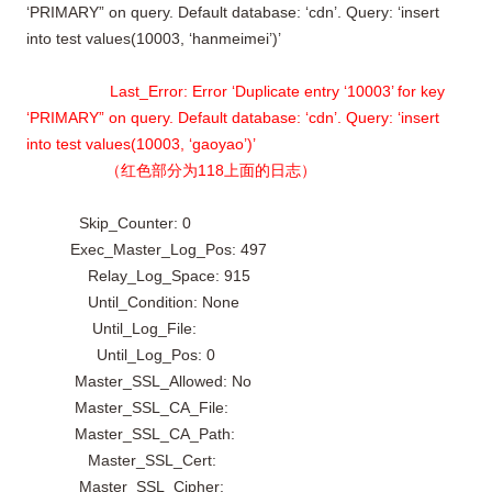
‘PRIMARY” on query. Default database: ‘cdn’. Query: ‘insert
into test values(10003, ‘hanmeimei’)’
Last_Error: Error ‘Duplicate entry ‘10003’ for key
‘PRIMARY” on query. Default database: ‘cdn’. Query: ‘insert
into test values(10003, ‘gaoyao’)’
（红色部分为118上面的日志）
Skip_Counter: 0
Exec_Master_Log_Pos: 497
Relay_Log_Space: 915
Until_Condition: None
Until_Log_File:
Until_Log_Pos: 0
Master_SSL_Allowed: No
Master_SSL_CA_File:
Master_SSL_CA_Path:
Master_SSL_Cert:
Master_SSL_Cipher: