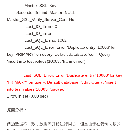
Master_SSL_Key:
Seconds_Behind_Master: NULL
Master_SSL_Verify_Server_Cert: No
Last_IO_Errno: 0
Last_IO_Error:
Last_SQL_Errno: 1062
Last_SQL_Error: Error ‘Duplicate entry ‘10003’ for
key ‘PRIMARY” on query. Default database: ‘cdn’. Query:
‘insert into test values(10003, ‘hanmeimei’)’
Last_SQL_Error: Error ‘Duplicate entry ‘10003’ for key
‘PRIMARY” on query. Default database: ‘cdn’. Query: ‘insert
into test values(10003, ‘gaoyao’)’
1 row in set (0.00 sec)
原因分析：
两边数据不一致，数据库开始进行同步，但是由于在复制同步的