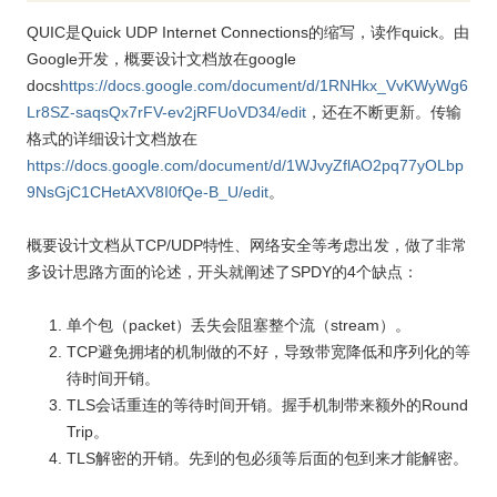
QUIC是Quick UDP Internet Connections的缩写，读作quick。由
Google开发，概要设计文档放在google
docs
https://docs.google.com/document/d/1RNHkx_VvKWyWg6
Lr8SZ-saqsQx7rFV-ev2jRFUoVD34/edit
，还在不断更新。传输
格式的详细设计文档放在
https://docs.google.com/document/d/1WJvyZflAO2pq77yOLbp
9NsGjC1CHetAXV8I0fQe-B_U/edit
。
概要设计文档从TCP/UDP特性、网络安全等考虑出发，做了非常
多设计思路方面的论述，开头就阐述了SPDY的
4个缺点
：
单个包（packet）丢失会阻塞整个流（stream）。
TCP避免拥堵的机制做的不好，导致带宽降低和序列化的等
待时间开销。
TLS会话重连的等待时间开销。握手机制带来额外的Round
Trip。
TLS解密的开销。先到的包必须等后面的包到来才能解密。