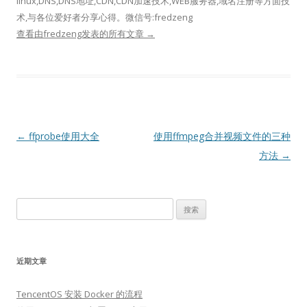
linux,DNS,DNS地址,CDN,CDN加速技术,WEB服务器,域名注册等方面技
术,与各位爱好者分享心得。微信号:fredzeng
查看由fredzeng发表的所有文章
→
文
←
ffprobe使用大全
使用ffmpeg合并视频文件的三种
章
方法
→
导
航
搜
索：
近期文章
TencentOS 安装 Docker 的流程