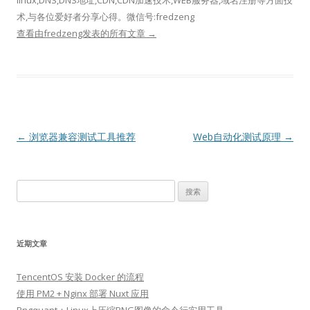
linux,DNS,DNS地址,CDN,CDN加速技术,WEB服务器,域名注册等方面技
术,与各位爱好者分享心得。微信号:fredzeng
查看由fredzeng发表的所有文章
→
文
←
浏览器兼容测试工具推荐
Web自动化测试原理
→
章
导
搜
航
索：
近期文章
TencentOS 安装 Docker 的流程
使用 PM2 + Nginx 部署 Nuxt 应用