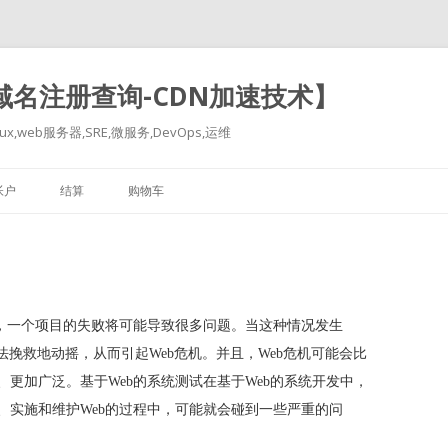
-域名注册查询-CDN加速技术】
x,web服务器,SRE,微服务,DevOps,运维
跳
至
帐户
结算
购物车
正
文
杂，一个项目的失败将可能导致很多问题。当这种情况发生
能会无法挽救地动摇，从而引起Web危机。并且，Web危机可能会比
、更加广泛。
基于Web的系统测试在基于Web的系统开发中，
、实施和维护Web的过程中，可能就会碰到一些严重的问