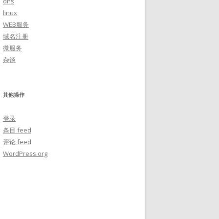
dns
linux
WEB服务
域名注册
微服务
杂谈
其他操作
登录
条目 feed
评论 feed
WordPress.org