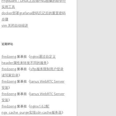
Pngquant：Linux上压缩PNG图像的命令行
实用工具
docker部署grafana密码忘记后的重置密码
步骤
vim 关闭自动缩进
近期评论
fredzeng
发表在《
nginx通过自定义
header属性来转发不同的服务
》
fredzeng
发表在《
sftp服务限制用户登录
读写家目录
》
fredzeng
发表在《
Janus WebRTC Server
安装
》
fredzeng
发表在《
Janus WebRTC Server
安装
》
fredzeng
发表在《
nginx1.6.2配
ngx_cache_purge实现cdn cache服务器
》