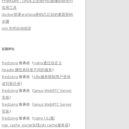
Pngquant：Linux上压缩PNG图像的命令行
实用工具
docker部署grafana密码忘记后的重置密码
步骤
vim 关闭自动缩进
近期评论
fredzeng
发表在《
nginx通过自定义
header属性来转发不同的服务
》
fredzeng
发表在《
sftp服务限制用户登录
读写家目录
》
fredzeng
发表在《
Janus WebRTC Server
安装
》
fredzeng
发表在《
Janus WebRTC Server
安装
》
fredzeng
发表在《
nginx1.6.2配
ngx_cache_purge实现cdn cache服务器
》