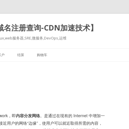
-域名注册查询-CDN加速技术】
x,web服务器,SRE,微服务,DevOps,运维
跳
至
帐户
结算
购物车
正
文
twork，即
内容分发网络
。是通过在现有的 Internet 中增加一
接近用户的网络“边缘”，使用户可以就近取得所需的内容，