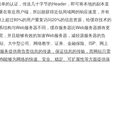
简单的认证，传送几十字节的Header，即可将本地的副本直
署在靠近用户端，所以能获得近似局域网的响应速度，并有
net上超过80%的用户重复访问20%的信息资源，给缓存技术的
结构与Web服务器不同，缓存服务器比Web服务器拥有更
宽，并且能够有效的加速Web服务器，减轻源服务器的负
站、大中型公司、网络教学、证券、金融保险、ISP、网上
DN服务提供商负责信息的传递，保证信息的传输，而网站只需
DN能够为网络的快速、安全、稳定、可扩展性等方面提供保