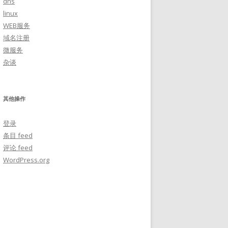
dns
linux
WEB服务
域名注册
微服务
杂谈
其他操作
登录
条目 feed
评论 feed
WordPress.org