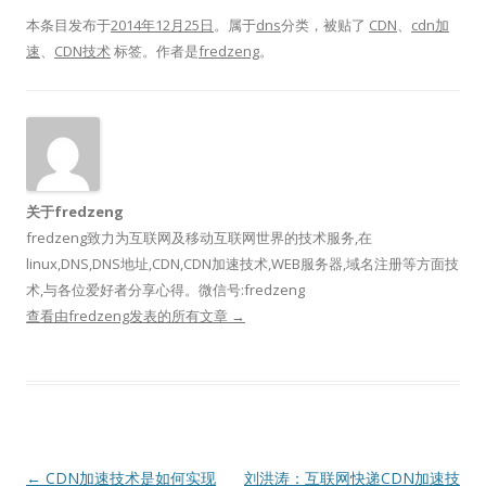
本条目发布于
2014年12月25日
。属于
dns
分类，被贴了
CDN
、
cdn加
速
、
CDN技术
标签。
作者是
fredzeng
。
关于fredzeng
fredzeng致力为互联网及移动互联网世界的技术服务,在
linux,DNS,DNS地址,CDN,CDN加速技术,WEB服务器,域名注册等方面技
术,与各位爱好者分享心得。微信号:fredzeng
查看由fredzeng发表的所有文章
→
文
←
CDN加速技术是如何实现
刘洪涛：互联网快递CDN加速技