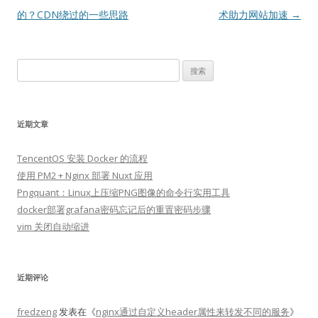
章
的？CDN绕过的一些思路
术助力网站加速
→
导
航
搜
索：
近期文章
TencentOS 安装 Docker 的流程
使用 PM2 + Nginx 部署 Nuxt 应用
Pngquant：Linux上压缩PNG图像的命令行实用工具
docker部署grafana密码忘记后的重置密码步骤
vim 关闭自动缩进
近期评论
fredzeng
发表在《
nginx通过自定义header属性来转发不同的服务
》