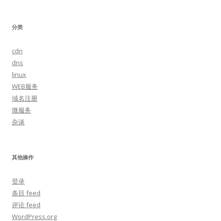
分类
cdn
dns
linux
WEB服务
域名注册
微服务
杂谈
其他操作
登录
条目 feed
评论 feed
WordPress.org