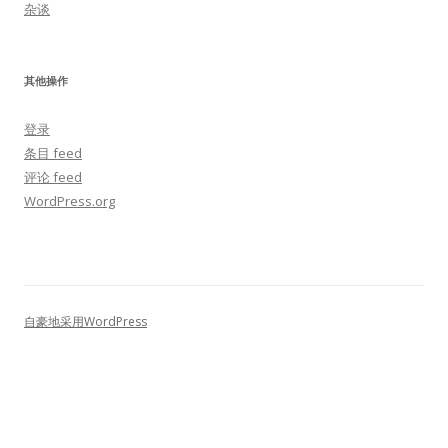
杂谈
其他操作
登录
条目 feed
评论 feed
WordPress.org
自豪地采用WordPress