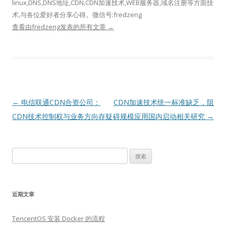
linux,DNS,DNS地址,CDN,CDN加速技术,WEB服务器,域名注册等方面技
术,与各位爱好者分享心得。微信号:fredzeng
查看由fredzeng发表的所有文章
→
文
←
电信联通CDN合资公司：
CDN加速技术统一标准缺乏，阻
章
CDN技术控制权与业务方向存疑
碍规模应用国内启动相关研究
→
导
航
搜
索：
近期文章
TencentOS 安装 Docker 的流程