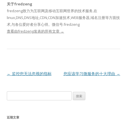
关于fredzeng
fredzeng致力为互联网及移动互联网世界的技术服务,在
linux,DNS,DNS地址,CDN,CDN加速技术,WEB服务器,域名注册等方面技
术,与各位爱好者分享心得。微信号:fredzeng
查看由fredzeng发表的所有文章
→
文
←
监控您无法忽视的指标
您应该学习微服务的十大理由
→
章
导
搜
航
索：
近期文章