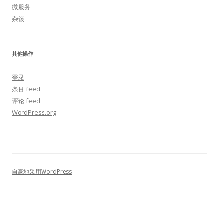
微服务
杂谈
其他操作
登录
条目 feed
评论 feed
WordPress.org
自豪地采用WordPress