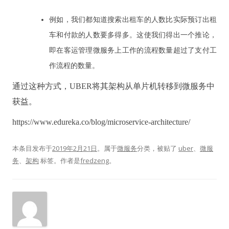
例如，我们都知道搜索出租车的人数比实际预订出租
车和付款的人数要多得多。
这使我们得出一个推论，
即在客运管理微服务上工作的流程数量超过了支付工
作流程的数量。
通过这种
方式
，UBER将
其
架构从单片机
转移
到微服务中
获益
。
https://www.edureka.co/blog/microservice-architecture/
本条目发布于
2019年2月21日
。属于
微服务
分类，被贴了
uber
、
微服
务
、
架构
标签。
作者是
fredzeng
。