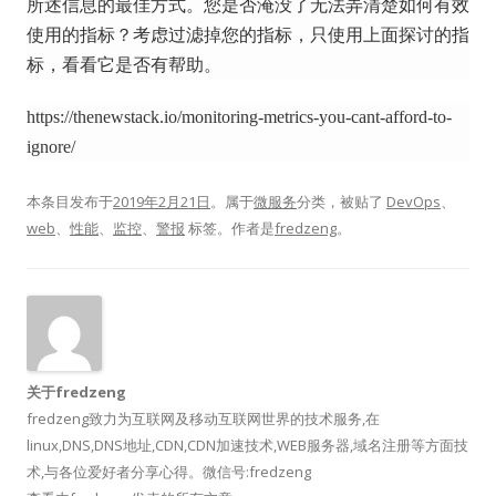
所述信息的最佳方式。
您是否淹没了无法弄清楚如何有效
使用的指标？
考虑过滤掉您的指标，只使用上面探讨的指
标，看看它是否有帮助。
https://thenewstack.io/monitoring-metrics-you-cant-afford-to-
ignore/
本条目发布于
2019年2月21日
。属于
微服务
分类，被贴了
DevOps
、
web
、
性能
、
监控
、
警报
标签。
作者是
fredzeng
。
关于fredzeng
fredzeng致力为互联网及移动互联网世界的技术服务,在
linux,DNS,DNS地址,CDN,CDN加速技术,WEB服务器,域名注册等方面技
术,与各位爱好者分享心得。微信号:fredzeng