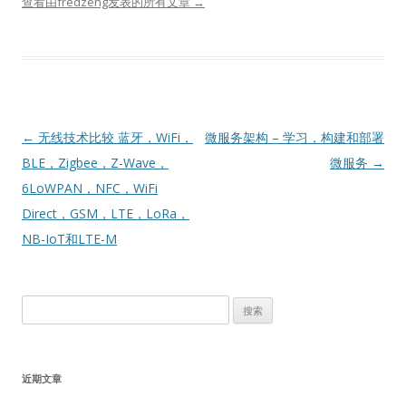
查看由fredzeng发表的所有文章
→
文
←
无线技术比较 蓝牙，WiFi，
微服务架构 – 学习，构建和部署
章
BLE，Zigbee，Z-Wave，
微服务
→
导
6LoWPAN，NFC，WiFi
航
Direct，GSM，LTE，LoRa，
NB-IoT和LTE-M
搜
索：
近期文章