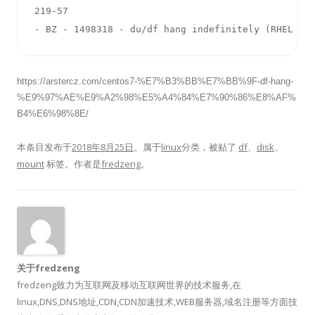
219-57

- BZ - 1498318 - du/df hang indefinitely (RHEL At
https://arstercz.com/centos7-%E7%B3%BB%E7%BB%9F-df-hang-
%E9%97%AE%E9%A2%98%E5%A4%84%E7%90%86%E8%AF%
B4%E6%98%8E/
本条目发布于
2018年8月25日
。属于
linux
分类，被贴了
df
、
disk
、
mount
标签。
作者是
fredzeng
。
关于fredzeng
fredzeng致力为互联网及移动互联网世界的技术服务,在
linux,DNS,DNS地址,CDN,CDN加速技术,WEB服务器,域名注册等方面技