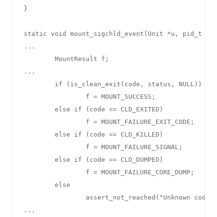
}

static void mount_sigchld_event(Unit *u, pid_t pid
...

        MountResult f;

...

        if (is_clean_exit(code, status, NULL))

                f = MOUNT_SUCCESS;

        else if (code == CLD_EXITED)

                f = MOUNT_FAILURE_EXIT_CODE;

        else if (code == CLD_KILLED)

                f = MOUNT_FAILURE_SIGNAL;

        else if (code == CLD_DUMPED)

                f = MOUNT_FAILURE_CORE_DUMP;

        else

                assert_not_reached("Unknown code")
...
