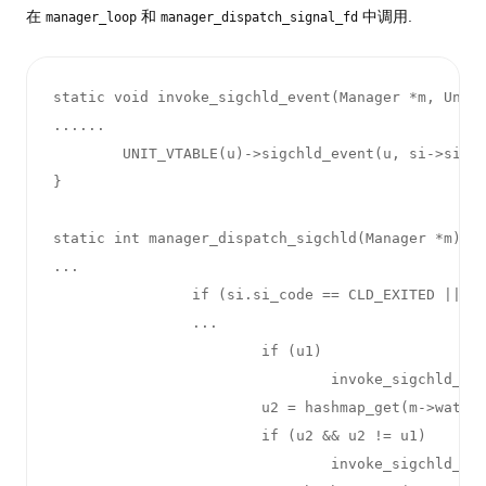
在
和
中调用.
manager_loop
manager_dispatch_signal_fd
static void invoke_sigchld_event(Manager *m, Unit 
......

        UNIT_VTABLE(u)->sigchld_event(u, si->si_pi
}

static int manager_dispatch_sigchld(Manager *m) {

...

                if (si.si_code == CLD_EXITED || si
                ...

                        if (u1)

                                invoke_sigchld_eve
                        u2 = hashmap_get(m->watch_
                        if (u2 && u2 != u1)

                                invoke_sigchld_eve