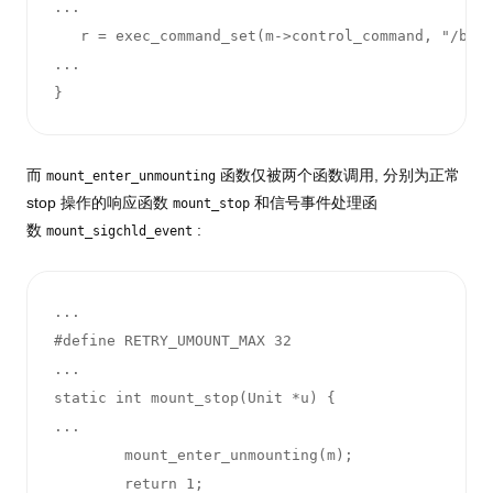
...

   r = exec_command_set(m->control_command, "/bin/
...

} 
而
函数仅被两个函数调用, 分别为正常
mount_enter_unmounting
stop 操作的响应函数
和信号事件处理函
mount_stop
数
:
mount_sigchld_event
...

#define RETRY_UMOUNT_MAX 32

...

static int mount_stop(Unit *u) {

...

        mount_enter_unmounting(m);

        return 1;
