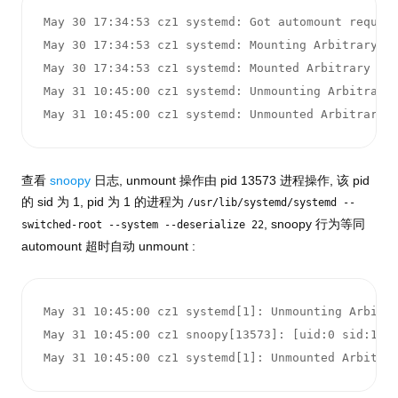
May 30 17:34:53 cz1 systemd: Got automount request
May 30 17:34:53 cz1 systemd: Mounting Arbitrary Ex
May 30 17:34:53 cz1 systemd: Mounted Arbitrary Exe
May 31 10:45:00 cz1 systemd: Unmounting Arbitrary 
May 31 10:45:00 cz1 systemd: Unmounted Arbitrary 
查看
snoopy
日志, unmount 操作由 pid 13573 进程操作, 该 pid
的 sid 为 1, pid 为 1 的进程为
/usr/lib/systemd/systemd --
, snoopy 行为等同
switched-root --system --deserialize 22
automount 超时自动 unmount :
May 31 10:45:00 cz1 systemd[1]: Unmounting Arbitra
May 31 10:45:00 cz1 snoopy[13573]: [uid:0 sid:1 tt
May 31 10:45:00 cz1 systemd[1]: Unmounted Arbitra