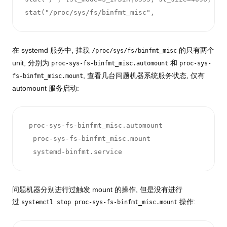
stat("/proc/sys/fs/binfmt_misc", 
在 systemd 服务中, 挂载
的只有两个
/proc/sys/fs/binfmt_misc
unit, 分别为
和
proc-sys-fs-binfmt_misc.automount
proc-sys-
, 查看几台问题机器系统服务状态, 仅有
fs-binfmt_misc.mount
automount 服务启动:
 proc-sys-fs-binfmt_misc.automount             loa
  proc-sys-fs-binfmt_misc.mount                 lo
  systemd-binfmt.service                        l
问题机器分别进行过触发 mount 的操作, 但是没有进行
过
操作:
systemctl stop proc-sys-fs-binfmt_misc.mount