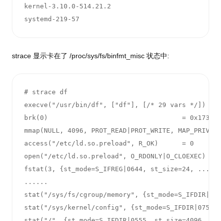
kernel-3.10.0-514.21.2

systemd-219-57 
strace 显示卡在了 /proc/sys/fs/binfmt_misc 状态中:
# strace df

execve("/usr/bin/df", ["df"], [/* 29 vars */]) = 0
brk(0)                                  = 0x173100
mmap(NULL, 4096, PROT_READ|PROT_WRITE, MAP_PRIVATE
access("/etc/ld.so.preload", R_OK)      = 0

open("/etc/ld.so.preload", O_RDONLY|O_CLOEXEC) = 3
fstat(3, {st_mode=S_IFREG|0644, st_size=24, ...}) 
......

stat("/sys/fs/cgroup/memory", {st_mode=S_IFDIR|075
stat("/sys/kernel/config", {st_mode=S_IFDIR|0755, 
stat("/", {st_mode=S_IFDIR|0555, st_size=4096, ...