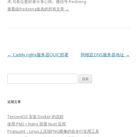
术,与各位爱好者分享心得。微信号:fredzeng
查看由fredzeng发表的所有文章
→
文
←
Caddy nginx服务器QUIC部署
阿根廷DNS服务器地址
→
章
导
搜
航
索：
近期文章
TencentOS 安装 Docker 的流程
使用 PM2 + Nginx 部署 Nuxt 应用
Pngquant：Linux上压缩PNG图像的命令行实用工具