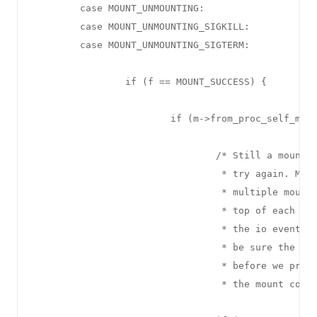
        case MOUNT_UNMOUNTING:

        case MOUNT_UNMOUNTING_SIGKILL:

        case MOUNT_UNMOUNTING_SIGTERM:

                if (f == MOUNT_SUCCESS) {

                        if (m->from_proc_self_moun
                                /* Still a mount p
                                 * try again. Most
                                 * multiple mount 
                                 * top of each oth
                                 * the io event pr
                                 * be sure the new
                                 * before we proce
                                 * the mount comma