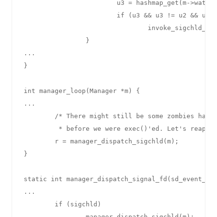
                        u3 = hashmap_get(m->watch_
                        if (u3 && u3 != u2 && u3 !
                                invoke_sigchld_eve
                }

...

}

int manager_loop(Manager *m) {

...

        /* There might still be some zombies hangi
         * before we were exec()'ed. Let's reap th
        r = manager_dispatch_sigchld(m);

}

static int manager_dispatch_signal_fd(sd_event_sou
...

        if (sigchld)

                manager_dispatch_sigchld(m);
