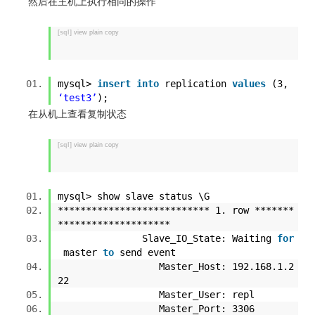
然后在主机上执行相同的操作
[sql]
view plain
copy
mysql>
insert
into
replication
values
(3,
‘test3’
);
在从机上查看复制状态
[sql]
view plain
copy
mysql> show slave status \G
*************************** 1. row *******
********************
Slave_IO_State: Waiting
for
master
to
send event
Master_Host: 192.168.1.2
22
Master_User: repl
Master_Port: 3306