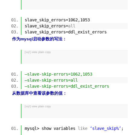
slave_skip_errors=1062,1053
slave_skip_errors=
all
slave_skip_errors=ddl_exist_errors
作为mysql启动参数的写法：
[sql]
view plain
copy
–slave-skip-errors=1062,1053
–slave-skip-errors=all
–slave-skip-errors=ddl_exist_errors
从数据库中查看该参数的值：
[sql]
view plain
copy
mysql> show variables
like
‘slave_skip%’
;