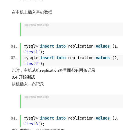
在主机上插入基础数据
[sql]
view plain
copy
mysql>
insert
into
replication
values
(1,
‘test1’
);
mysql>
insert
into
replication
values
(2,
‘test2’
);
此时，主机从机replication表里面都有两条记录
3.4 开始测试
从机插入一条记录
[sql]
view plain
copy
mysql>
insert
into
replication
values
(3,
‘test3’
);