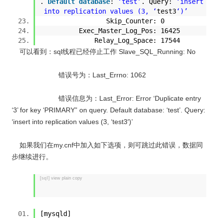
.
Default
database
:
‘test’
. Query:
‘insert
into replication values (3, ‘
test3
‘)’
Skip_Counter: 0
Exec_Master_Log_Pos: 16425
Relay_Log_Space: 17544
可以看到：sql线程已经停止工作 Slave_SQL_Running: No
错误号为：Last_Errno: 1062
错误信息为：Last_Error: Error ‘Duplicate entry
‘3’ for key ‘PRIMARY” on query. Default database: ‘test’. Query:
‘insert into replication values (3, ‘test3′)’
如果我们在my.cnf中加入如下选项，则可跳过此错误，数据同
步继续进行。
[sql]
view plain
copy
[mysqld]