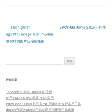
文
←
利用Nginx的
2种方法解决mysql主从不同步
章
ngx_http_image_filter_module
→
导
做实时的图片压缩缩略图
航
搜
索：
近期文章
TencentOS 安装 Docker 的流程
使用 PM2 + Nginx 部署 Nuxt 应用
Pngquant：Linux上压缩PNG图像的命令行实用工具
docker部署grafana密码忘记后的重置密码步骤