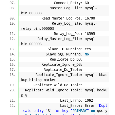
Connect_Retry: 60
Master_Log_File: mysql-
bin.000003
Read_Master_Log_Pos: 16700
Relay_Log_File: mysql-
relay-bin.000003
Relay_Log_Pos: 16595
Relay_Master_Log_File: mysql-
bin.000003
Slave_IO_Running: Yes
Slave_SQL_Running:
No
Replicate_Do_DB:
Replicate_Ignore_DB:
Replicate_Do_Table:
Replicate_Ignore_Table: mysql.ibbac
kup_binlog_marker
Replicate_Wild_Do_Table:
Replicate_Wild_Ignore_Table: mysql.backu
p_%
Last_Errno: 1062
Last_Error: Error
‘Dupl
icate entry ‘
3
‘ for key ‘
PRIMARY
”
on
query