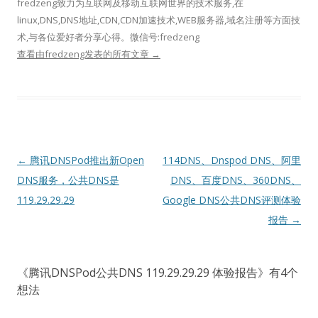
fredzeng致力为互联网及移动互联网世界的技术服务,在
linux,DNS,DNS地址,CDN,CDN加速技术,WEB服务器,域名注册等方面技
术,与各位爱好者分享心得。微信号:fredzeng
查看由fredzeng发表的所有文章
→
文
←
腾讯DNSPod推出新Open
114DNS、Dnspod DNS、阿里
章
DNS服务，公共DNS是
DNS、百度DNS、360DNS、
导
119.29.29.29
Google DNS公共DNS评测体验
航
报告
→
《
腾讯DNSPod公共DNS 119.29.29.29 体验报告
》有4个
想法