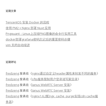
近期文章
TencentOS 安装 Docker 的流程
使用 PM2 + Nginx 部署 Nuxt 应用
Pngquant：Linux上压缩PNG图像的命令行实用工具
docker部署grafana密码忘记后的重置密码步骤
vim 关闭自动缩进
近期评论
fredzeng
发表在《
nginx通过自定义header属性来转发不同的服务
》
fredzeng
发表在《
sftp服务限制用户登录读写家目录
》
fredzeng
发表在《
Janus WebRTC Server 安装
》
fredzeng
发表在《
Janus WebRTC Server 安装
》
fredzeng
发表在《
nginx1.6.2配ngx_cache_purge实现cdn cache服
务器
》