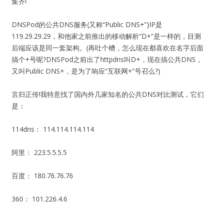
集齐!
DNSPod的公共DNS服务(又称“Public DNS+”)IP是
119.29.29.29，和他家之前推出的移动解析“D+”是一样的，目测
后端应该是同一套架构。(再吐个槽，怎么现在都喜欢在名字后面
搞个+号呢?DNSPod之前出了httpdns叫D+，现在搞公共DNS，
又叫Public DNS+，是为了响应“互联网+”号召么?)
言归正传!我特意找了国内外几家知名的公共DNS对比测试，它们
是：
114dns： 114.114.114.114
阿里： 223.5.5.5.5
百度： 180.76.76.76
360： 101.226.4.6