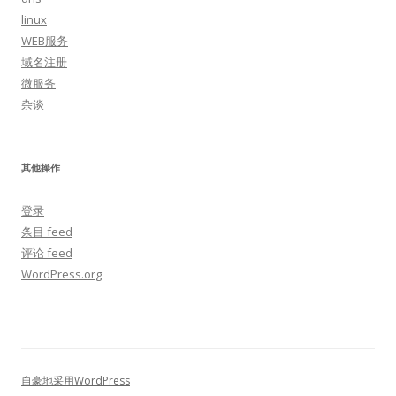
linux
WEB服务
域名注册
微服务
杂谈
其他操作
登录
条目 feed
评论 feed
WordPress.org
自豪地采用WordPress