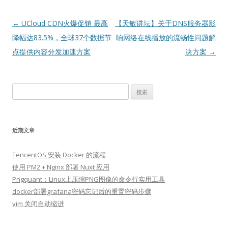
文
←
UCloud CDN火爆促销 最高
【天敏讲坛】关于DNS服务器影
章
降幅达83.5%，全球37个数据节
响网络在线播放的流畅性问题解
导
点提供内容分发加速方案
决方案
→
航
搜
索：
近期文章
TencentOS 安装 Docker 的流程
使用 PM2 + Nginx 部署 Nuxt 应用
Pngquant：Linux上压缩PNG图像的命令行实用工具
docker部署grafana密码忘记后的重置密码步骤
vim 关闭自动缩进