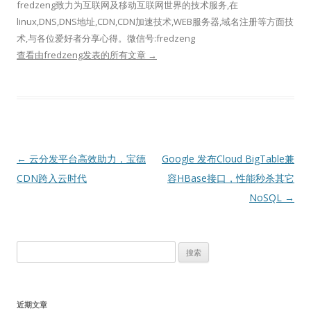
fredzeng致力为互联网及移动互联网世界的技术服务,在
linux,DNS,DNS地址,CDN,CDN加速技术,WEB服务器,域名注册等方面技
术,与各位爱好者分享心得。微信号:fredzeng
查看由fredzeng发表的所有文章
→
文
←
云分发平台高效助力，宝德
Google 发布Cloud BigTable兼
章
CDN跨入云时代
容HBase接口，性能秒杀其它
导
NoSQL
→
航
搜
索：
近期文章