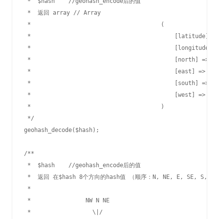
 *  $hash    //geohash_encode后的值

 *  返回 array // Array

 *					(

 *					    [latitude] => 39.416916975752

 *					    [longitude] => 100.92223992571

 *					    [north] => 39.416917059571

 *					    [east] => 100.92224009335

 *					    [south] => 100.92223992571

 *					    [west] => 100.92223975807

 *					)

 */

geohash_decode($hash);

/**

 *  $hash    //geohash_encode后的值

 *  返回 在$hash 8个方向的hash值 （顺序：N, NE, E, SE, S, SW,
 *  

 *		  NW N NE

 *		    \|/
