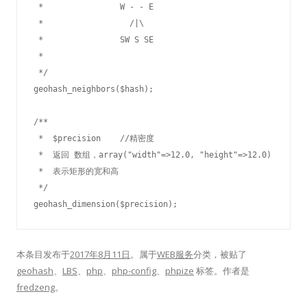
 *		  W - - E

 *		    /|\

 *		  SW S SE

 * 

 */

geohash_neighbors($hash);

/**

 *  $precision    //精密度

 *  返回 数组，array("width"=>12.0, "height"=>12.0) 

 *  表示矩形的宽和高

 */

geohash_dimension($precision); 
本条目发布于
2017年8月11日
。属于
WEB服务
分类，被贴了
geohash
、
LBS
、
php
、
php-config
、
phpize
标签。
作者是
fredzeng
。