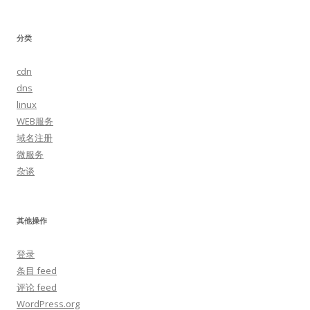
分类
cdn
dns
linux
WEB服务
域名注册
微服务
杂谈
其他操作
登录
条目 feed
评论 feed
WordPress.org