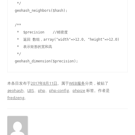
 */

geohash_neighbors($hash);

/**

 *  $precision    //精密度

 *  返回 数组，array("width"=>12.0, "height"=>12.0) 

 *  表示矩形的宽和高

 */

geohash_dimension($precision); 
本条目发布于
2017年8月11日
。属于
WEB服务
分类，被贴了
geohash
、
LBS
、
php
、
php-config
、
phpize
标签。
作者是
fredzeng
。