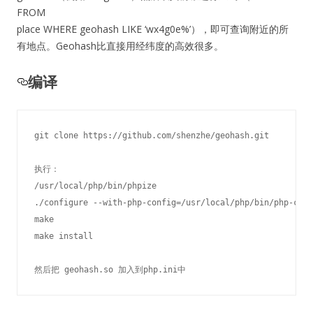
FROM
place WHERE geohash LIKE ‘wx4g0e%’），即可查询附近的所
有地点。Geohash比直接用经纬度的高效很多。
编译
git clone https://github.com/shenzhe/geohash.git

执行：

/usr/local/php/bin/phpize

./configure --with-php-config=/usr/local/php/bin/php-conf
make

make install

然后把 geohash.so 加入到php.ini中 