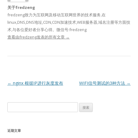
关于fredzeng
fredzeng致力为互联网及移动互联网世界的技术服务,在
linux,DNS,DNS地址,CDN,CDN加速技术,WEB服务器,域名注册等方面技
术,与各位爱好者分享心得。微信号:fredzeng
查看由fredzeng发表的所有文章
→
文
←
nginx 根据IP进行灰度发布
WIFI信号测试的3种方法
→
章
导
搜
航
索：
近期文章