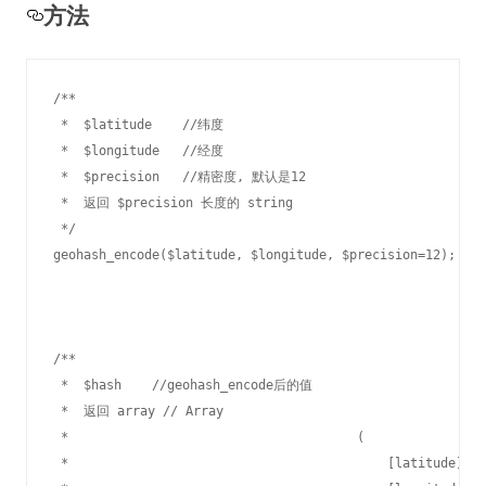
方法
/**

 *  $latitude    //纬度

 *  $longitude   //经度

 *  $precision   //精密度, 默认是12

 *  返回 $precision 长度的 string 

 */

geohash_encode($latitude, $longitude, $precision=12);  

/**

 *  $hash    //geohash_encode后的值

 *  返回 array // Array

 *					(

 *					    [latitude] => 39.416916975752
