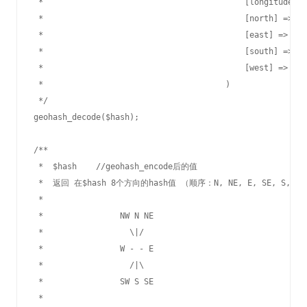
 *					    [longitude] => 100.92223992571

 *					    [north] => 39.416917059571

 *					    [east] => 100.92224009335

 *					    [south] => 100.92223992571

 *					    [west] => 100.92223975807

 *					)

 */

geohash_decode($hash);

/**

 *  $hash    //geohash_encode后的值

 *  返回 在$hash 8个方向的hash值 （顺序：N, NE, E, SE, S, SW,
 *  

 *		  NW N NE

 *		    \|/

 *		  W - - E

 *		    /|\

 *		  SW S SE

 * 
