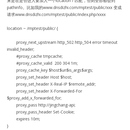
来是在是否进入要加入一个
location / 匹配，否则全部都会到
pathinfo。比如我的www.dnsdizhi.com/
mptest/public/xxx 变成
请求
www.dnsdizhi.com/
mptest/public/index.php
/xxxx
location ~ /mptest/public/ {
proxy_next_upstream http_502 http_504 error timeout
invalid_header;
#proxy_cache tmpcache;
#proxy_cache_valid 200 304 1m;
proxy_cache_key $host$uri$is_args$args;
proxy_set_header Host $host;
proxy_set_header X-Real-IP $remote_addr;
proxy_set_header X-Forwarded-For
$proxy_add_x_forwarded_for;
proxy_pass http://jingchang-api;
proxy_pass_header Set-Cookie;
expires 10m;
}