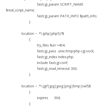
fastcgi_param SCRIPT_NAME
$real_script_name;
fastcgi_param PATH_INFO $path_info;
}
location ~ .*\.(php|php5)?$
{
try_files $uri =404;
fastcgi_pass unix:/tmp/php-cgi.sock;
fastcgi_index index.php;
include fastcgi.conf;
fastcgi_read_timeout 300;
}
location ~ .*\.(gif|jpg|jpeg|png|bmp|swf)$
{
expires 30d;
}