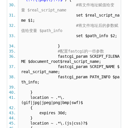
#将文件地址赋值给变
量 $real_script_name
set $real_script_na
me $1;
#将文件地址后的参数赋
值给变量 $path_info
set $path_info $2;
}
#配置fastcgi的一些参数
fastcgi_param SCRIPT_FILENA
ME $document_root$real_script_name;
fastcgi_param SCRIPT_NAME $
real_script_name;
fastcgi_param PATH_INFO $pa
th_info;
}
location ~ .*\.
(gif|jpg|jpeg|png|bmp|swf)$
{
expires 30d;
}
location ~ .*\.(js|css)?$