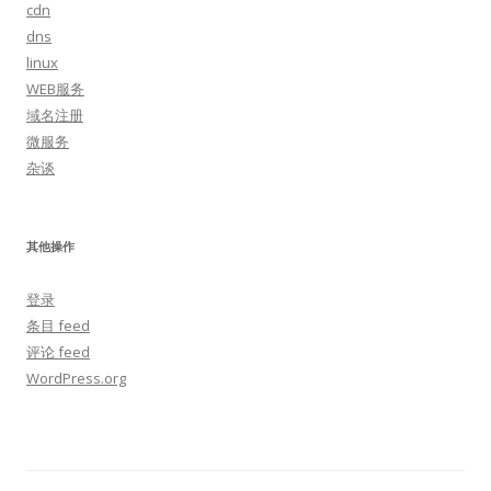
cdn
dns
linux
WEB服务
域名注册
微服务
杂谈
其他操作
登录
条目 feed
评论 feed
WordPress.org