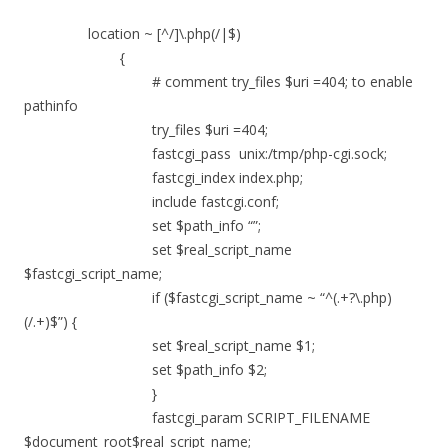
location ~ [^/]\.php(/|$)
{
# comment try_files $uri =404; to enable
pathinfo
try_files $uri =404;
fastcgi_pass unix:/tmp/php-cgi.sock;
fastcgi_index index.php;
include fastcgi.conf;
set $path_info “”;
set $real_script_name
$fastcgi_script_name;
if ($fastcgi_script_name ~ “^(.+?\.php)
(/.+)$”) {
set $real_script_name $1;
set $path_info $2;
}
fastcgi_param SCRIPT_FILENAME
$document_root$real_script_name;