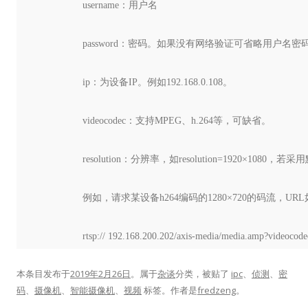
username：用户名
password：密码。如果没有网络验证可省略用户名
ip：为设备IP。例如192.168.0.108。
videocodec：支持MPEG、h.264等，可缺省。
resolution：分辨率，如resolution=1920×10
例如，请求某设备h264编码的1280×720的码流，UR
rtsp:// 192.168.200.202/axis-media/media.amp?videoco
本条目发布于
2019年2月26日
。属于
杂谈
分类，被贴了
ipc
、
侦测
、
密
码
、
摄像机
、
智能摄像机
、
视频
标签。
作者是
fredzeng
。