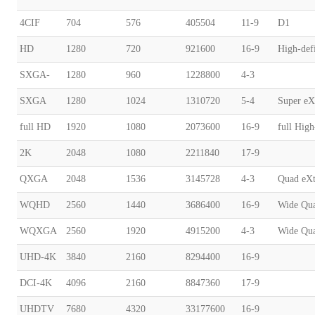
4CIF
704
576
405504
11-9
D1
HD
1280
720
921600
16-9
High-defi
SXGA-
1280
960
1228800
4-3
SXGA
1280
1024
1310720
5-4
Super eX
full HD
1920
1080
2073600
16-9
full High
2K
2048
1080
2211840
17-9
QXGA
2048
1536
3145728
4-3
Quad eXt
WQHD
2560
1440
3686400
16-9
Wide Qua
WQXGA
2560
1920
4915200
4-3
Wide Qua
UHD-4K
3840
2160
8294400
16-9
DCI-4K
4096
2160
8847360
17-9
UHDTV
7680
4320
33177600
16-9