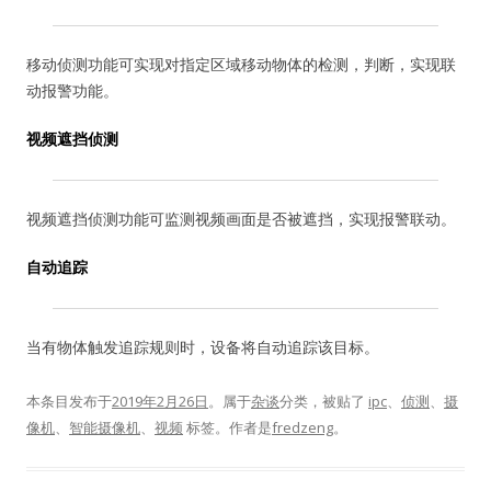
移动侦测功能可实现对指定区域移动物体的检测，判断，实现联
动报警功能。
视频遮挡侦测
视频遮挡侦测功能可监测视频画面是否被遮挡，实现报警联动。
自动追踪
当有物体触发追踪规则时，设备将自动追踪该目标。
本条目发布于
2019年2月26日
。属于
杂谈
分类，被贴了
ipc
、
侦测
、
摄
像机
、
智能摄像机
、
视频
标签。
作者是
fredzeng
。