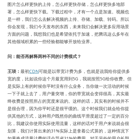
图片怎么样更快的上传，怎么样更快存储，怎么样更快多地部
署，怎么样更快下载。下载过程中，才有一个点是加速。视频也
是一样，我们怎么去解决视频的上传、存储、加载、转码。所以
你会发现，我们今天发布的东西，未来我们会解决更多应用场景
方面的问题，我想我们也是希望依托于加速，把腾讯这么多年在
其他领域积累的一些经验都能够开放给业界。
问：能否再解释两种不同的计费模式？
王琰：
最初
CDN
可能是以带宽计费为多，也就是说我给你提供多
宽的度，比如说你这个月最宽用到5G，我就按照5G给你收费。但
是实际上有的时候你平时没有什么业务，当你做一次活动的时候
一下子就上去了，用户量突增，你的带宽就会变得很高，其实最
终收费是按照所占的宽度来说的。这样的话，其实有的时候并不
是很合理，因为你平时还是很平缓的。这个时候我们就会给你提
供其他的方式，这种用户既然你的曲线平滑度超过了一定的百分
比，我建议你使用实际使用流量，这样的话对于用户来说就会很
划算，我们计算出来的31%实际上是拿着公式算的，这种情况下
如果换成流量计费的话会节省31%的费用。对于另外的用户长期