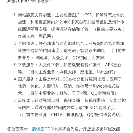
涵盖以下五个应用场景：
网站静态文件加速：主要包括图片、CSS、JS等静态文件的
加速，利用覆盖海内外的400多家自荐加速节点以及海外专
线回源即可实现，提供源站存储和托管。（目前主要业务：
泰康人寿、腾讯网）
全站加速：静态加速与动态加速结合，业务0改动地全面加
速整个网站的访问速度，这有赖于智能路由调度。（目前主
要业务：58同城、大众点评、QQ空间、朋友网）
下载服务：大文件下载，如游戏安装包和素材，APK更新
等。（目前主要业务：刷机大师、应用宝、腾讯游戏）
图片服务：主要是针对UGC类社交图片应用场景，应用了
裁剪、美化、人脸识别、压缩、多档尺寸和webp格式技
术。（目前主要业务：魅族、天天P图、QQ空间相册）
流媒体：针对视频点播、视频直播、音视频通信、安防监控
等内容，通过存储+转码的方式，放到CSDN边缘节点。
（目前主要业务：CNTV、腾讯视频、QQ/微信语音通话）
答治茜表示，
腾讯云CDN
未来将会为客户开放更多更深层次能