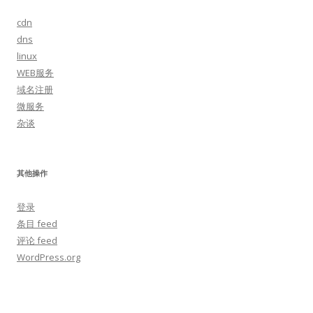
cdn
dns
linux
WEB服务
域名注册
微服务
杂谈
其他操作
登录
条目 feed
评论 feed
WordPress.org