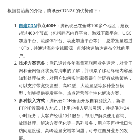
根据答治茜的介绍，腾讯云CDN2.0的优势如下：
自建CDN
节点400+
：腾讯现已在全球100多个地区，建设
超过400个节点（包括静态内容平台、游戏下载平台、UGC
加速平台、流媒体平台、动态加速平台等），总带宽量超过
10Tb，并通过海外专线回源，能够快速触达遍布全球的用
户。
技术方案完备
：腾讯通过多年海量互联网业务运营，对骨干
网和全网链路状况有清晰的了解，并积累了移动终端内容感
知和处理技术，对用户如何实时获得最佳时延有成熟策略，
可以支持带宽突发型、高IO型、大流量型等多种业务模
型，能够提供突发事件、热点运营等个性化解决方案。
多种接入方式
：腾讯云CDN全面开放自有源接入，新增
FTP托管源接入方式，让用户接入更加灵活，并提供7×24
小时服务，大客户经理1对1服务，帮用户解决使用咨询、
故障处理、解决方案优化等一系列服务，用户不再担忧日常
访问速度慢、高峰流量突增等问题，可专注自身业务的发
展。