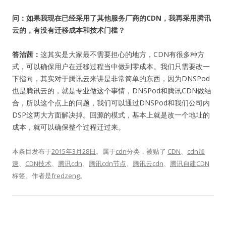
问：如果我现在已经采用了其他服务厂商的CDN，我再采用腾讯
云的，有没有迁移成本和技术门槛？
答治茜：
这其实是大家最不需要担心的地方，CDN有很多种方
式，可以确保用户在迁移过程当中做到零成本。我们只需要改一
下指向，其实对于腾讯云来讲是非常简单的东西，因为DNSPod
也是腾讯云的，就是专业做这个事情，DNSPod和腾讯CDN做结
合，所以这个点上的问题，我们可以通过DNSPod和我们公司内
DSP这两大方面解决掉。回源的模式，基本上就是改一个地址的
成本，就可以确保整个过程迁过来。
本条目发布于
2015年3月28日
。属于
cdn
分类，被贴了
CDN
、
cdn加
速
、
CDN技术
、
腾讯cdn
、
腾讯cdn节点
、
腾讯云cdn
、
腾讯自建CDN
标签。
作者是
fredzeng
。