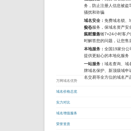
务，防止注册人信息被盗
骚扰和诈骗
域名安全：
免费域名锁、
检等服务，保域名资产安
安心
站正常运转
实时服务：
7×24小时客
时解答您的问题，让您售
本地服务：
全国19家分公
提供更贴心的本地化服务
一站服务：
域名查询、域
牌域名保护、新顶级域申
名交易等全方位的域名产
万网域名优势
域名价格总览
实力对比
域名增值服务
荣誉资质