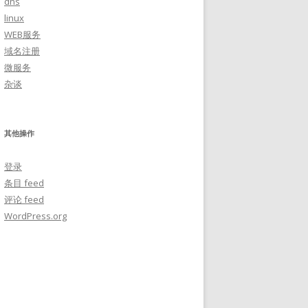
dns
linux
WEB服务
域名注册
微服务
杂谈
其他操作
登录
条目 feed
评论 feed
WordPress.org