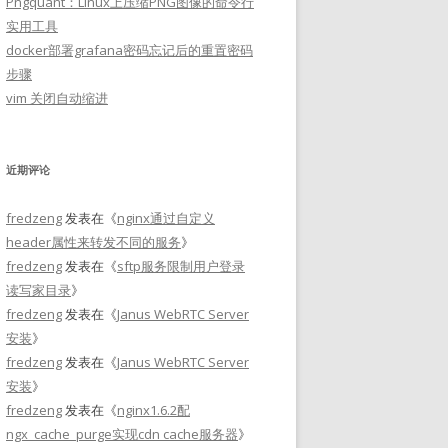
Pngquant：Linux上压缩PNG图像的命令行
实用工具
docker部署grafana密码忘记后的重置密码
步骤
vim 关闭自动缩进
近期评论
fredzeng
发表在《
nginx通过自定义
header属性来转发不同的服务
》
fredzeng
发表在《
sftp服务限制用户登录
读写家目录
》
fredzeng
发表在《
Janus WebRTC Server
安装
》
fredzeng
发表在《
Janus WebRTC Server
安装
》
fredzeng
发表在《
nginx1.6.2配
ngx_cache_purge实现cdn cache服务器
》