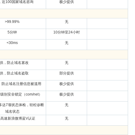
，近100国家域名咨询
极少提供
>99.99%
无
5分钟
10分钟至24小时
<30ms
无
供，防止域名篡改
无
供，防止域名盗取
部分提供
，防止域名注册信息被滥用
极少提供
级别安全锁定（com/net）
极少提供
多达7项状态体检，轻松诊断
无
域名状态
高速新浪微博蓝V认证
无