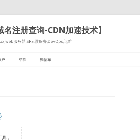
-域名注册查询-CDN加速技术】
x,web服务器,SRE,微服务,DevOps,运维
跳
至
帐户
结算
购物车
正
文
势
工具，