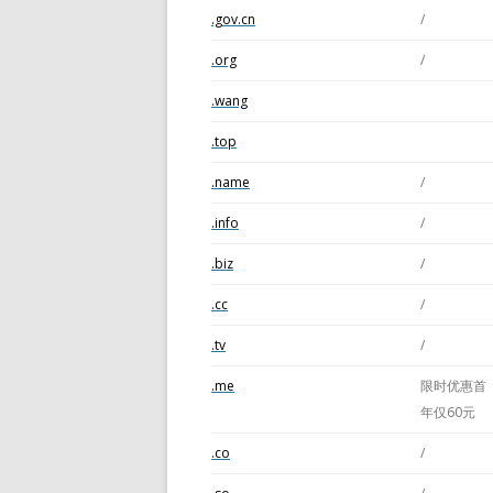
.gov.cn
/
.org
/
.wang
.top
.name
/
.info
/
.biz
/
.cc
/
.tv
/
.me
限时优惠首
年仅60元
.co
/