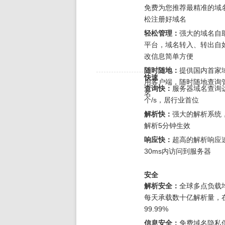
免费为您推荐最精准的域
松注册好域名
轻松管理：
强大的域名自
平台，域名转入、转出自
改信息简单方便
随时随地：
提供国内首家
快速
用客户端，随时随地查询
查询快：
服务器域名查询达
名
个/s，居行业首位
解析快：
强大的解析系统
解析5分钟生效
响应快：
超高的解析响应
30ms内访问到服务器
安全
解析安全：
全球多点负载
每天承载数十亿解析量，
99.99%
信息安全：
免费域名隐私