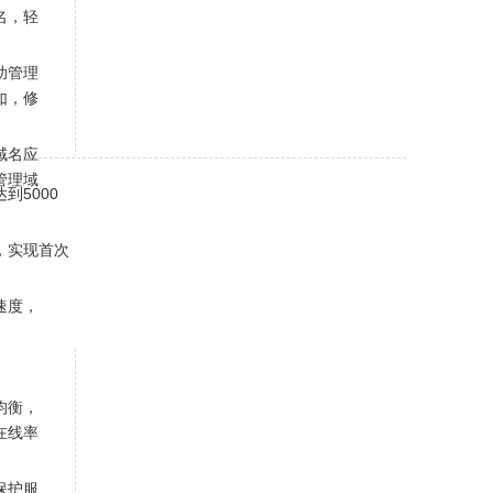
名，轻
助管理
如，修
域名应
管理域
到5000
，实现首次
速度，
均衡，
在线率
保护服