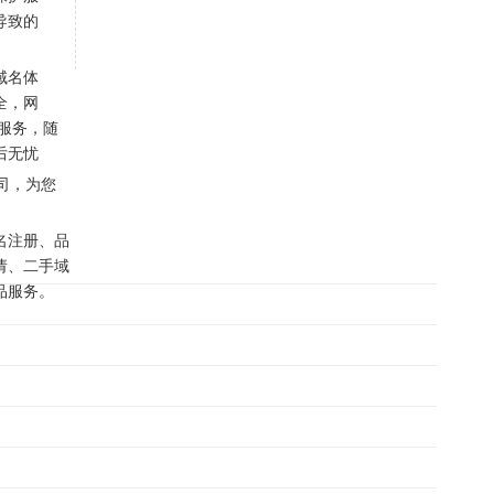
导致的
域名体
全，网
户服务，随
后无忧
司，为您
名注册、品
请、二手域
品服务。