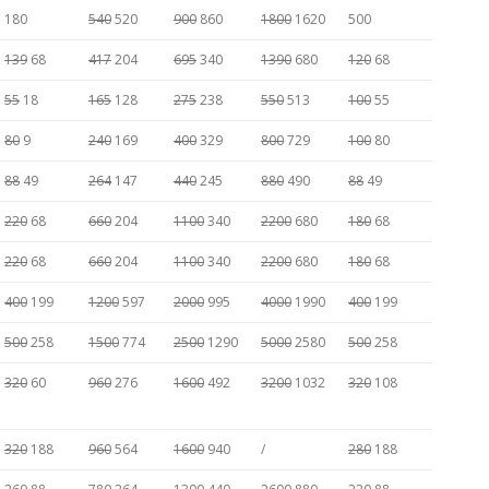
180
540
520
900
860
1800
1620
500
139
68
417
204
695
340
1390
680
120
68
55
18
165
128
275
238
550
513
100
55
80
9
240
169
400
329
800
729
100
80
88
49
264
147
440
245
880
490
88
49
220
68
660
204
1100
340
2200
680
180
68
220
68
660
204
1100
340
2200
680
180
68
400
199
1200
597
2000
995
4000
1990
400
199
500
258
1500
774
2500
1290
5000
2580
500
258
320
60
960
276
1600
492
3200
1032
320
108
320
188
960
564
1600
940
/
280
188