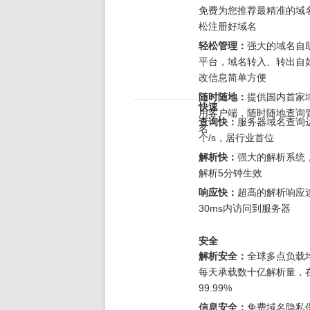
免费为您推荐最精准的域
松注册好域名
轻松管理：
强大的域名自
平台，域名转入、转出自
改信息简单方便
随时随地：
提供国内首家
快速
用客户端，随时随地查询
查询快：
服务器域名查询达
名
个/s，居行业首位
解析快：
强大的解析系统
解析5分钟生效
响应快：
超高的解析响应
30ms内访问到服务器
安全
解析安全：
全球多点负载
每天承载数十亿解析量，
99.99%
信息安全：
免费域名隐私