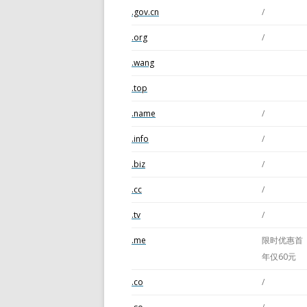
.gov.cn
/
.org
/
.wang
.top
.name
/
.info
/
.biz
/
.cc
/
.tv
/
.me
限时优惠首
年仅60元
.co
/