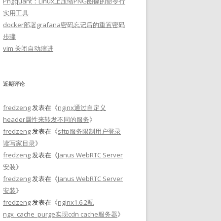
Pngquant：Linux上压缩PNG图像的命令行
实用工具
docker部署grafana密码忘记后的重置密码
步骤
vim 关闭自动缩进
近期评论
fredzeng
发表在《
nginx通过自定义
header属性来转发不同的服务
》
fredzeng
发表在《
sftp服务限制用户登录
读写家目录
》
fredzeng
发表在《
Janus WebRTC Server
安装
》
fredzeng
发表在《
Janus WebRTC Server
安装
》
fredzeng
发表在《
nginx1.6.2配
ngx_cache_purge实现cdn cache服务器
》