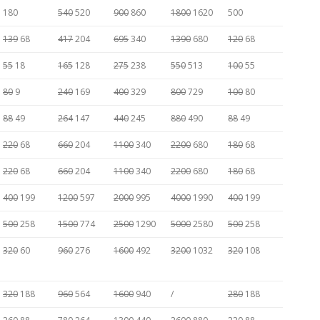
180
540
520
900
860
1800
1620
500
139
68
417
204
695
340
1390
680
120
68
55
18
165
128
275
238
550
513
100
55
80
9
240
169
400
329
800
729
100
80
88
49
264
147
440
245
880
490
88
49
220
68
660
204
1100
340
2200
680
180
68
220
68
660
204
1100
340
2200
680
180
68
400
199
1200
597
2000
995
4000
1990
400
199
500
258
1500
774
2500
1290
5000
2580
500
258
320
60
960
276
1600
492
3200
1032
320
108
320
188
960
564
1600
940
/
280
188