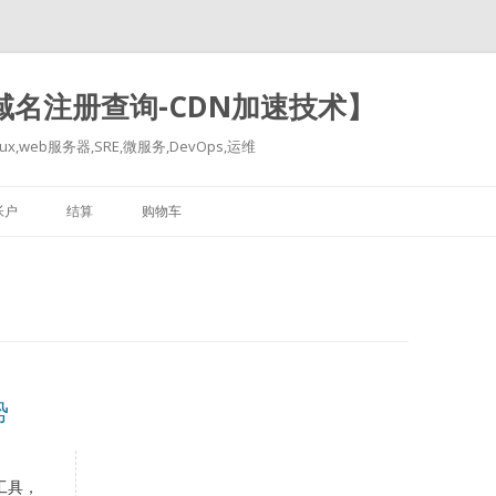
-域名注册查询-CDN加速技术】
x,web服务器,SRE,微服务,DevOps,运维
跳
至
帐户
结算
购物车
正
文
势
工具，