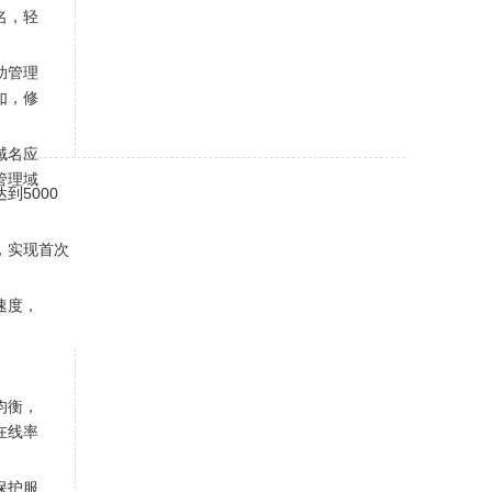
名，轻
助管理
如，修
域名应
管理域
到5000
，实现首次
速度，
均衡，
在线率
保护服