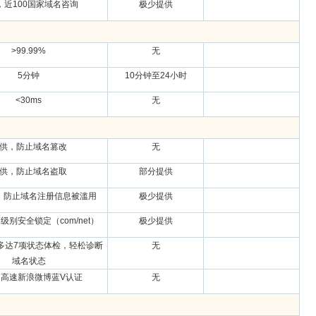
，近100国家域名咨询
极少提供
>99.99%
无
5分钟
10分钟至24小时
<30ms
无
供，防止域名篡改
无
供，防止域名盗取
部分提供
，防止域名注册信息被滥用
极少提供
级别安全锁定（com/net）
极少提供
多达7项状态体检，轻松诊断
无
域名状态
高速新浪微博蓝V认证
无