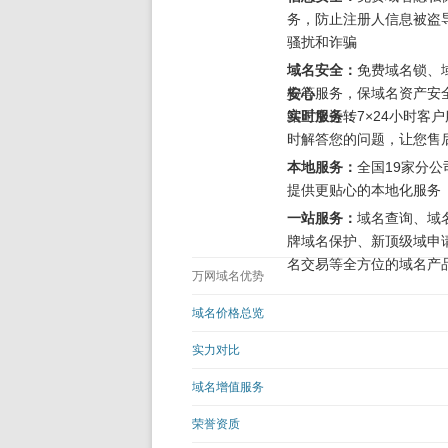
务，防止注册人信息被盗
骚扰和诈骗
域名安全：
免费域名锁、
检等服务，保域名资产安
安心
站正常运转
实时服务：
7×24小时客
时解答您的问题，让您售
本地服务：
全国19家分公
提供更贴心的本地化服务
一站服务：
域名查询、域
牌域名保护、新顶级域申
名交易等全方位的域名产
万网域名优势
域名价格总览
实力对比
域名增值服务
荣誉资质