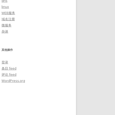
dns
linux
WEB服务
域名注册
微服务
杂谈
其他操作
登录
条目 feed
评论 feed
WordPress.org