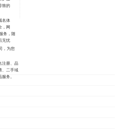
导致的
域名体
全，网
户服务，随
后无忧
司，为您
名注册、品
请、二手域
品服务。