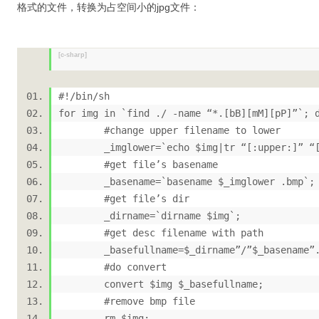
格式的文件，转换为占空间小的jpg文件：
[c-sharp]
#!/bin/sh
for img in `find ./ -name “*.[bB][mM][pP]”`
#change upper filename to lower
_imglower=`echo $img|tr “[:upper:]” “
#get file’s basename
_basename=`basename $_imglower .bmp`
#get file’s dir
_dirname=`dirname $img`;
#get desc filename with path
_basefullname=$_dirname”/”$_basename”
#do convert
convert $img $_basefullname;
#remove bmp file
rm $img;