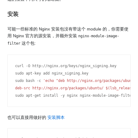
安装
可能一些标准的 Nginx 安装包没有带这个 module 的，你需要使
用 Nginx 官方的源安装，并额外安装
nginx-module-image-
这个包:
filter
curl -O http://nginx.org/keys/nginx_signing.key

sudo apt-key add nginx_signing.key

sudo bash -c 
'echo "deb http://nginx.org/packages/ubuntu/
deb-src http://nginx.org/packages/ubuntu/ $(lsb_release -
sudo apt-get install -y nginx nginx-module-image-filter 
也可以直接用做好的
安装脚本