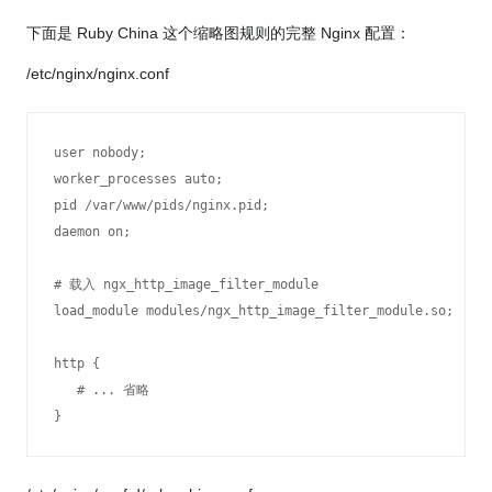
下面是 Ruby China 这个缩略图规则的完整 Nginx 配置：
/etc/nginx/nginx.conf
user nobody;

worker_processes auto;

pid /var/www/pids/nginx.pid;

daemon on;

# 载入 ngx_http_image_filter_module

load_module modules/ngx_http_image_filter_module.so;

http {

   # ... 省略

} 