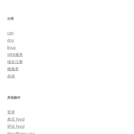
分类
cdn
dns
linux
WEB服务
域名注册
微服务
杂谈
其他操作
登录
条目 feed
评论 feed
WordPress.org