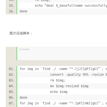
echo “deal $_basefullname successful
done
图片压缩脚本：
[c-sharp]
for img in `find ./ -name “*.[jJ][pP][gG]”`
convert -quality 95% -resize 85%*8
rm $img;
mv $img-resized $img
echo $img
done
for img in `find ./ -name “*.[pP][nN][gG]”`