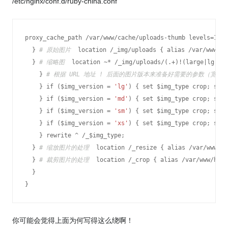
/etc/nginx/conf.d/ruby-china.conf
proxy_cache_path
 /
var
/
www
/
cache
/
uploads
-
thumb
levels
=
1
:
2
  } 
# 原始图片 
location
 /
_
img
/
uploads
 { 
alias
 /
var
/
www
/
ho
  } 
# 缩略图 
location
 ~* /
_
img
/
uploads
/(.+)!(
large
|
lg
|
md
    } 
# 根据 URL 地址 ! 后面的图片版本来准备好需要的参数（宽度
    } 
if
 ($
img_version
 = 
'lg'
) { 
set
 $
img_type
crop
; 
set
 
    } 
if
 ($
img_version
 = 
'md'
) { 
set
 $
img_type
crop
; 
set
 
    } 
if
 ($
img_version
 = 
'sm'
) { 
set
 $
img_type
crop
; 
set
 
    } 
if
 ($
img_version
 = 
'xs'
) { 
set
 $
img_type
crop
; 
set
 
    } 
rewrite
 ^ /
_
$
img_type
;

  } 
# 缩放图片的处理 
location
 /
_
resize
 { 
alias
 /
var
/
www
/
ho
  } 
# 裁剪图片的处理 
location
 /
_
crop
 { 
alias
 /
var
/
www
/
home
  }

} 
你可能会觉得上面为何写得这么绕啊！