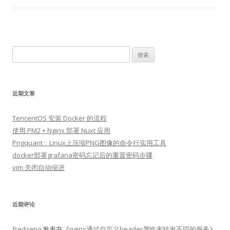
搜
索：
近期文章
TencentOS 安装 Docker 的流程
使用 PM2 + Nginx 部署 Nuxt 应用
Pngquant：Linux上压缩PNG图像的命令行实用工具
docker部署grafana密码忘记后的重置密码步骤
vim 关闭自动缩进
近期评论
fredzeng
发表在《
nginx通过自定义header属性来转发不同的服务
》