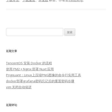
下载带宽
、
下载速度
、
并发数
标签。
作者是
fredzeng
。
搜
索：
近期文章
TencentOS 安装 Docker 的流程
使用 PM2 + Nginx 部署 Nuxt 应用
Pngquant：Linux上压缩PNG图像的命令行实用工具
docker部署grafana密码忘记后的重置密码步骤
vim 关闭自动缩进
近期评论