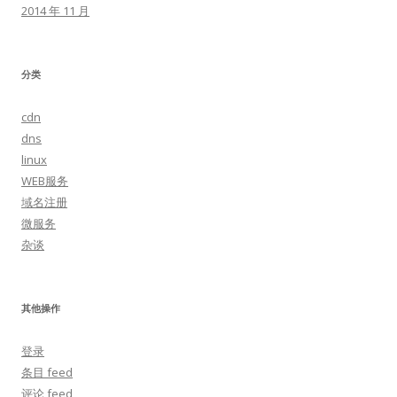
2014 年 11 月
分类
cdn
dns
linux
WEB服务
域名注册
微服务
杂谈
其他操作
登录
条目 feed
评论 feed