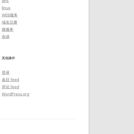
dns
linux
WEB服务
域名注册
微服务
杂谈
其他操作
登录
条目 feed
评论 feed
WordPress.org