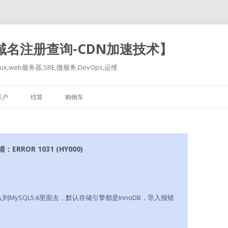
-域名注册查询-CDN加速技术】
x,web服务器,SRE,微服务,DevOps,运维
跳
至
帐户
结算
购物车
正
文
ERROR 1031 (HY000)
入到MySQL5.6里面去，默认存储引擎都是InnoDB，导入报错