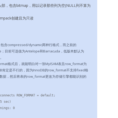
头部，包含bitmap，用以记录那些列为空(NULL列不算为
sampack创建且为只读
da，其包含compressed/dynamic两种行格式，而之前的
elope；目前可选值为Antelope和Barracuda，低版本默认为
a。
mat格式后，就能明白对一张MyISAM表且row_format为
B肯定是不行的，因为InnoDB的row_format不支持fixed格
据，然后将表的row_format更改为存储引擎都能识别的
connects ROW_FORMAT = default;

5 sec)

nings: 0
