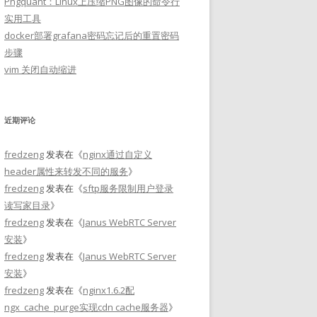
Pngquant：Linux上压缩PNG图像的命令行
实用工具
docker部署grafana密码忘记后的重置密码
步骤
vim 关闭自动缩进
近期评论
fredzeng
发表在《
nginx通过自定义
header属性来转发不同的服务
》
fredzeng
发表在《
sftp服务限制用户登录
读写家目录
》
fredzeng
发表在《
Janus WebRTC Server
安装
》
fredzeng
发表在《
Janus WebRTC Server
安装
》
fredzeng
发表在《
nginx1.6.2配
ngx_cache_purge实现cdn cache服务器
》