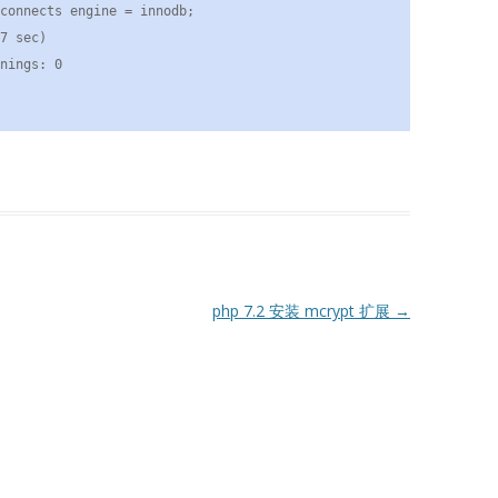
connects engine = innodb;

7 sec)

nings: 0
php 7.2 安装 mcrypt 扩展
→