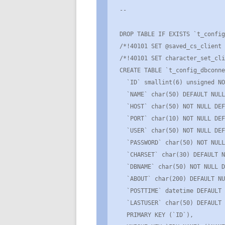
--

DROP TABLE IF EXISTS `t_config
/*!40101 SET @saved_cs_client 
/*!40101 SET character_set_cli
CREATE TABLE `t_config_dbconne
  `ID` smallint(6) unsigned NOT NULL AUTO_INCREMENT,

  `NAME` char(50) DEFAULT NULL,

  `HOST` char(50) NOT NULL DEFAULT '',

  `PORT` char(10) NOT NULL DEFAULT '',

  `USER` char(50) NOT NULL DEFAULT '',

  `PASSWORD` char(50) NOT NULL DEFAULT '',

  `CHARSET` char(30) DEFAULT NULL,

  `DBNAME` char(50) NOT NULL DEFAULT '',

  `ABOUT` char(200) DEFAULT NULL,

  `POSTTIME` datetime DEFAULT NULL,

  `LASTUSER` char(50) DEFAULT NULL,

  PRIMARY KEY (`ID`),  
