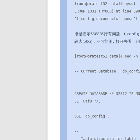
[root@oratest52 data]# mysql -
ERROR 1031 (HY000) at line 598
't_config_dbconnects' doesn't 
报错提示598885行有问题，t_con
较大(50G)，不可能用vi打开去看，
[root@oratest52 data]# sed -n 
--

-- Current Database: `db_confi
--

CREATE DATABASE /*!32312 IF NO
SET utf8 */;

USE `db_config`;

--

-- Table structure for table `