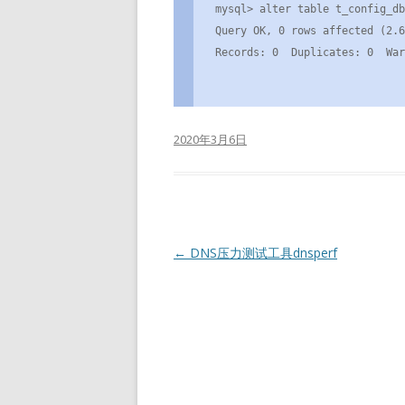
mysql> alter table t_config_db
Query OK, 0 rows affected (2.6
Records: 0  Duplicates: 0  War
2020年3月6日
文
←
DNS压力测试工具dnsperf
章
导
航