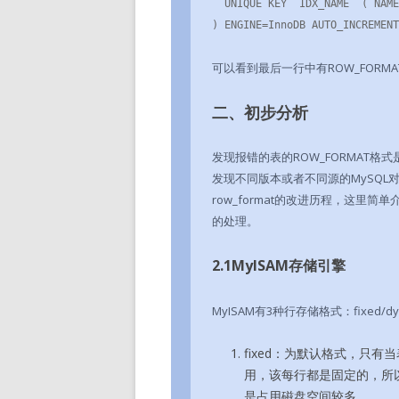
  UNIQUE KEY `IDX_NAME` (`NAME`)

) ENGINE=InnoDB AUTO_INCREMENT
可以看到最后一行中有ROW_FORMAT=
二、初步分析
发现报错的表的ROW_FORMAT格式
发现不同版本或者不同源的MySQ
row_format的改进历程，这里简单介
的处理。
2.1MyISAM存储引擎
MyISAM有3种行存储格式：fixed/dyna
fixed：为默认格式，只有当表不包
用，该每行都是固定的，所
是占用磁盘空间较多