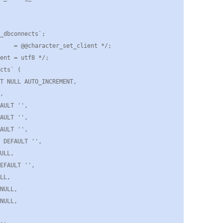
_dbconnects`;

    = @@character_set_client */;

ent = utf8 */;

cts` (
