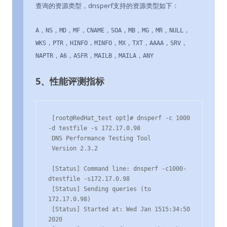
查询的资源类型，dnsperf支持的资源类型如下：
，
，
，
，
，
，
，
，
，
，
A
NS
MD
MF
CNAME
SOA
MB
MG
MR
NULL
，
，
，
，
，
，
，
，
WKS
PTR
HINFO
MINFO
MX
TXT
AAAA
SRV
，
，
，
，
，
NAPTR
A6
ASFR
MAILB
MAILA
ANY
5、性能评测指标
 [root@RedHat_test opt]# dnsperf -c 1000 
-d testfile -s 172.17.0.98

 DNS Performance Testing Tool

 Version 2.3.2

 [Status] Command line: dnsperf -c1000-
dtestfile -s172.17.0.98

 [Status] Sending queries (to 
172.17.0.98)

 [Status] Started at: Wed Jan 1515:34:50 
2020
