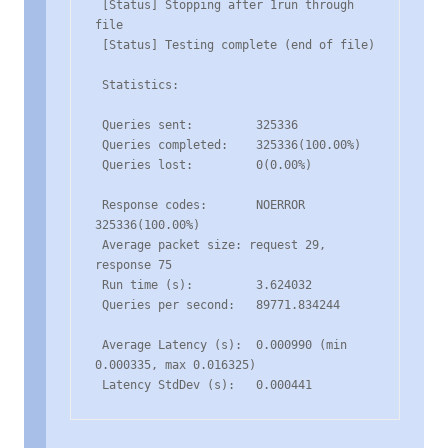
 [Status] Stopping after 1run through 
file

 [Status] Testing complete (end of file)

 Statistics:

 Queries sent:         325336

 Queries completed:    325336(100.00%)

 Queries lost:         0(0.00%)

 Response codes:       NOERROR 
325336(100.00%)

 Average packet size: request 29, 
response 75

 Run time (s):         3.624032

 Queries per second:   89771.834244

 Average Latency (s):  0.000990 (min 
0.000335, max 0.016325)

 Latency StdDev (s):   0.000441