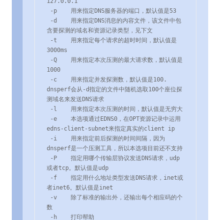
127.0.0.1

 -p    用来指定DNS服务器的端口，默认值是53

 -d    用来指定DNS消息的内容文件，该文件中包
含要探测的域名和资源记录类型，见下文

 -t    用来指定每个请求的超时时间，默认值是
3000ms

 -Q    用来指定本次压测的最大请求数，默认值是
1000

 -c    用来指定并发探测数，默认值是100. 
dnsperf会从-d指定的文件中随机选取100个座位探
测域名来发送DNS请求

 -l    用来指定本次压测的时间，默认值是无穷大

 -e    本选项通过EDNS0，在OPT资源记录中运用
edns-client-subnet来指定真实的client ip

 -i    用来指定前后探测的时间间隔，因为
dnsperf是一个压测工具，所以本选项目前还不支持

 -P    指定用哪个传输层协议发送DNS请求，udp
或者tcp。默认值是udp

 -f    指定用什么地址类型发送DNS请求，inet或
者inet6。默认值是inet

 -v    除了标准的输出外，还输出每个相应码的个
数

 -h    打印帮助