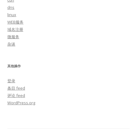
cdn
dns
linux
WEB服务
域名注册
微服务
杂谈
其他操作
登录
条目 feed
评论 feed
WordPress.org