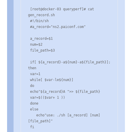
 [root@docker-03 queryperf]# cat 
gen_record.sh 

 #!/bin/sh

 #a_record="ns2.paiconf.com"

 a_record=$1

 num=$2

 file_path=$3

 if[ ${a_record}-a${num}-a${file_path}]; 
then

 var=1

 while[ $var-le${num}]

 do

 echo"${a_record}A ">> ${file_path}

 var=$(($var+ 1 ))

 done

 else

    echo"use: ./sh [a_record] [num] 
[file_path]"

 fi