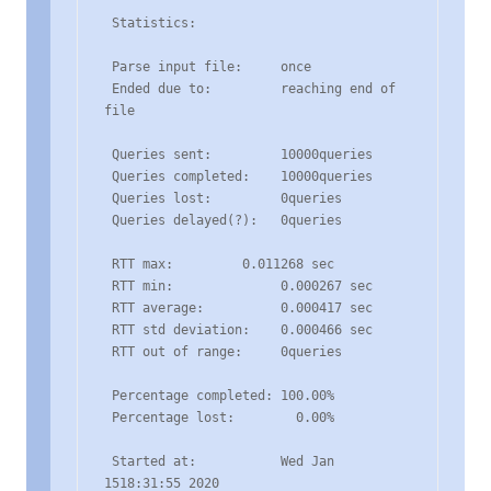
 Statistics:

 Parse input file:     once

 Ended due to:         reaching end of 
file

 Queries sent:         10000queries

 Queries completed:    10000queries

 Queries lost:         0queries

 Queries delayed(?):   0queries

 RTT max:         0.011268 sec

 RTT min:              0.000267 sec

 RTT average:          0.000417 sec

 RTT std deviation:    0.000466 sec

 RTT out of range:     0queries

 Percentage completed: 100.00%

 Percentage lost:        0.00%

 Started at:           Wed Jan 
1518:31:55 2020
