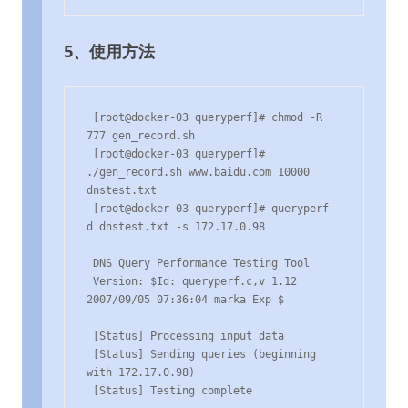
5、使用方法
 [root@docker-03 queryperf]# chmod -R 
777 gen_record.sh 

 [root@docker-03 queryperf]# 
./gen_record.sh www.baidu.com 10000 
dnstest.txt

 [root@docker-03 queryperf]# queryperf -
d dnstest.txt -s 172.17.0.98

 DNS Query Performance Testing Tool

 Version: $Id: queryperf.c,v 1.12 
2007/09/05 07:36:04 marka Exp $

 [Status] Processing input data

 [Status] Sending queries (beginning 
with 172.17.0.98)

 [Status] Testing complete
